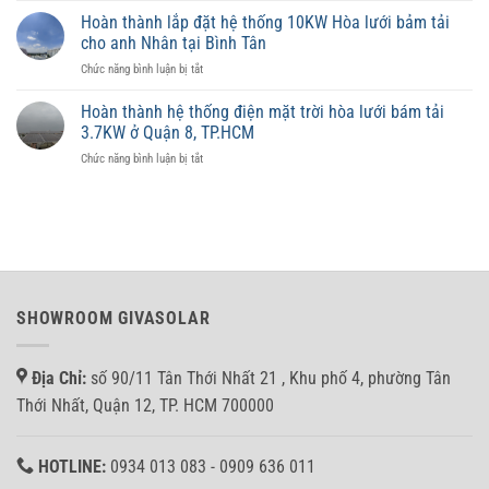
trời
mặt
NLMT
Hoàn thành lắp đặt hệ thống 10KW Hòa lưới bảm tải
có
trời
phù
lưu
cho anh Nhân tại Bình Tân
có
hợp
trữ
ở
Chức năng bình luận bị tắt
ảnh
từng
Hoàn
hưởng
diện
thành
đến
Hoàn thành hệ thống điện mặt trời hòa lưới bám tải
tích
lắp
giá
3.7KW ở Quận 8, TP.HCM
đặt
trị
ở
Chức năng bình luận bị tắt
hệ
tài
Hoàn
thống
sản
thành
10KW
không?
hệ
Hòa
thống
lưới
điện
bảm
mặt
tải
trời
cho
hòa
anh
SHOWROOM GIVASOLAR
lưới
Nhân
bám
tại
tải
Bình
Địa Chỉ:
số 90/11 Tân Thới Nhất 21 , Khu phố 4, phường Tân
3.7KW
Tân
ở
Thới Nhất, Quận 12, TP. HCM 700000
Quận
8,
TP.HCM
HOTLINE:
0934 013 083 - 0909 636 011