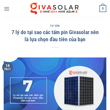
Bỏ
0
qua
nội
dung
TƯ VẤN
7 lý do tại sao các tấm pin Givasolar nên
là lựa chọn đầu tiên của bạn
14
Th11