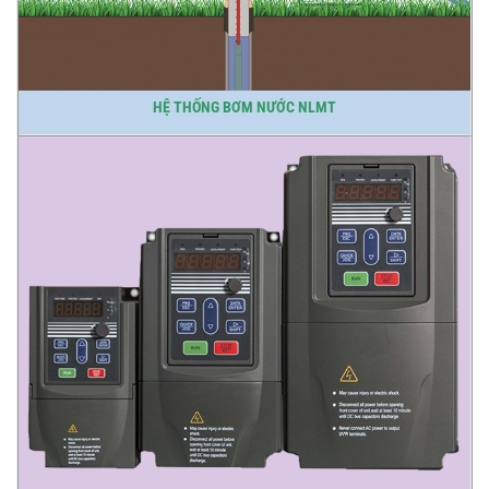
HỆ THỐNG BƠM NƯỚC NLMT