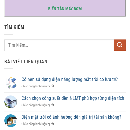
BIẾN TẦN MÁY BƠM
TÌM KIẾM
BÀI VIẾT LIÊN QUAN
Có nên sử dụng điện năng lượng mặt trời có lưu trữ
ở
Chức năng bình luận bị tắt
Có
nên
Cách chọn công suất đèn NLMT phù hợp từng diện tích
sử
ở
Chức năng bình luận bị tắt
dụng
Cách
điện
chọn
năng
Điện mặt trời có ảnh hưởng đến giá trị tài sản không?
công
lượng
ở
Chức năng bình luận bị tắt
suất
mặt
Điện
đèn