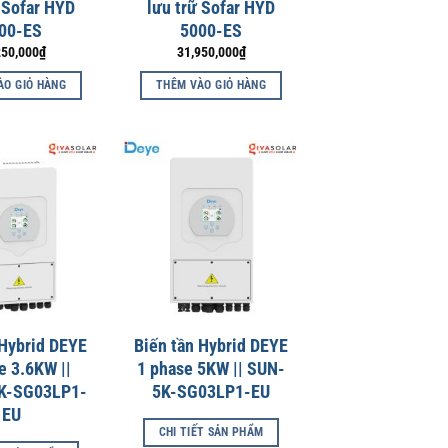
 Sofar HYD
lưu trữ Sofar HYD
00-ES
5000-ES
250,000
₫
31,950,000
₫
ÀO GIỎ HÀNG
THÊM VÀO GIỎ HÀNG
 Hybrid DEYE
Biến tần Hybrid DEYE
e 3.6KW ||
1 phase 5KW || SUN-
K-SG03LP1-
5K-SG03LP1-EU
EU
CHI TIẾT SẢN PHẨM