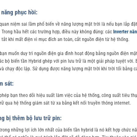
 năng phục hồi:
quan niệm sai lầm phổ biến về năng lượng mặt trời là nếu bạn lắp đặt
. Trong hầu hết các trường hợp, điều này không đúng: các
Inverter năn
 tắt khi mất điện vì mục đích an toàn, cắt nguồn điện từ hệ thống.
bạn muốn duy trì nguồn điện gia đình hoạt động bằng nguồn điện mặt t
các bộ biến tần Hybrid ghép với pin lưu trữ là một giải pháp tuyệt vời
 và chạy độc lập. Sử dụng được năng lượng mặt trời khi trời tối bằng 
m sát:
phép bạn theo dõi hiệu suất làm việc của hệ thống, công suất tiêu thụ đ
trữ qua hệ thống giám sát từ xa bằng kết nối truyền thông internet.
ng bị thêm bộ lưu trữ pin:
trong những lợi ích lớn nhất của biến tần hybrid là nó kết hợp chức nă