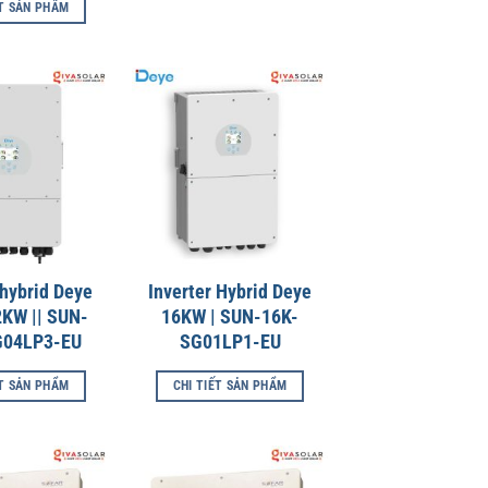
ẾT SẢN PHẨM
 hybrid Deye
Inverter Hybrid Deye
2KW || SUN-
16KW | SUN-16K-
G04LP3-EU
SG01LP1-EU
ẾT SẢN PHẨM
CHI TIẾT SẢN PHẨM