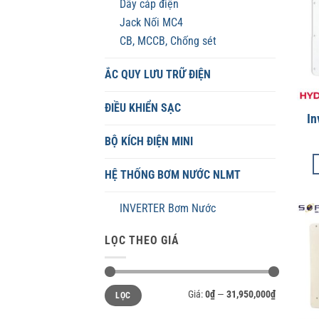
Dây cáp điện
Jack Nối MC4
CB, MCCB, Chống sét
ẮC QUY LƯU TRỮ ĐIỆN
ĐIỀU KHIỂN SẠC
In
BỘ KÍCH ĐIỆN MINI
HỆ THỐNG BƠM NƯỚC NLMT
INVERTER Bơm Nước
LỌC THEO GIÁ
Giá
Giá
Giá:
0₫
—
31,950,000₫
LỌC
tối
tối
thiểu
đa