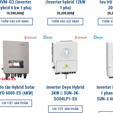
HVM-G2 (Inverter
(Inverter hybrid 12kW
lưu trữ
hybrid 6 kw 1 pha)
1 pha)
30
16,500,000
₫
26,200,000
₫
28,
THÊM VÀO GIỎ HÀNG
THÊM VÀO GIỎ HÀNG
THÊM V
ến tần Hybrid Sofar
Inverter Deye Hybrid
Inverter
YD 6000-ES (6KW)
3KW || SUN-3K-
1 phas
SG04LP1-EU
SUN-3.6
CHI TIẾT SẢN PHẨM
CHI TIẾT SẢN PHẨM