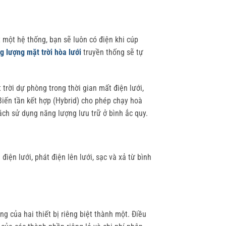
 một hệ thống, bạn sẽ luôn có điện khi cúp
g lượng mặt trời hòa lưới
truyền thống sẽ tự
rời dự phòng trong thời gian mất điện lưới,
. Biến tần kết hợp (Hybrid) cho phép chạy hoà
cách sử dụng năng lượng lưu trữ ở bình ắc quy.
iện lưới, phát điện lên lưới, sạc và xả từ bình
ng của hai thiết bị riêng biệt thành một. Điều