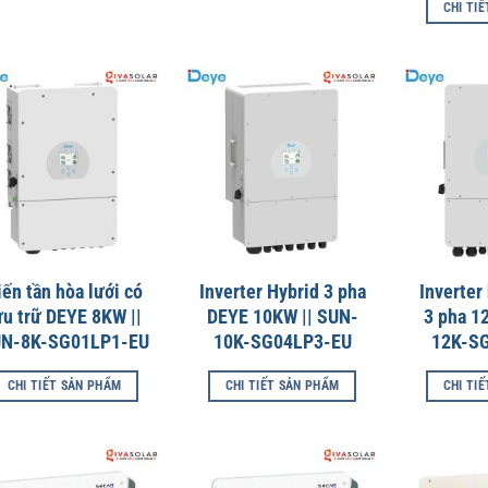
CHI TI
iến tần hòa lưới có
Inverter Hybrid 3 pha
Inverter
ưu trữ DEYE 8KW ||
DEYE 10KW || SUN-
3 pha 1
N-8K-SG01LP1-EU
10K-SG04LP3-EU
12K-S
CHI TIẾT SẢN PHẨM
CHI TIẾT SẢN PHẨM
CHI TI