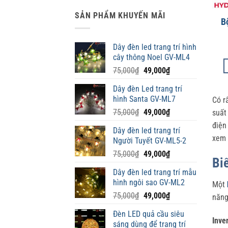
SẢN PHẨM KHUYẾN MÃI
B
Dây đèn led trang trí hình
cây thông Noel GV-ML4
Giá
Giá
75,000
₫
49,000
₫
gốc
hiện
Dây đèn Led trang trí
là:
tại
hình Santa GV-ML7
Có r
75,000₫.
là:
Giá
Giá
75,000
₫
49,000
₫
49,000₫.
suất
gốc
hiện
điện
Dây đèn led trang trí
là:
tại
xem 
Người Tuyết GV-ML5-2
75,000₫.
là:
Giá
Giá
75,000
₫
49,000
₫
49,000₫.
Biế
gốc
hiện
Dây đèn led trang trí mẫu
là:
tại
hình ngôi sao GV-ML2
Một
75,000₫.
là:
Giá
Giá
75,000
₫
49,000
₫
49,000₫.
năng
gốc
hiện
Đèn LED quả cầu siêu
là:
tại
Inve
sáng dùng để trang trí
75,000₫.
là: