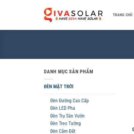
Bỏ
qua
TRANG CHỦ
nội
dung
DANH MỤC SẢN PHẨM
ĐÈN MẶT TRỜI
Đèn Đường Cao Cấp
Đèn LED Pha
Đèn Trụ Sân Vườn
Đèn Treo Tường
Đèn Cắm Đất