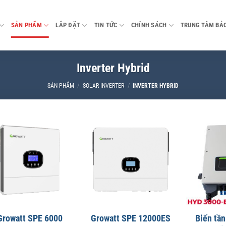
SẢN PHẨM
LẮP ĐẶT
TIN TỨC
CHÍNH SÁCH
TRUNG TÂM BẢ
Inverter Hybrid
SẢN PHẨM
/
SOLAR INVERTER
/
INVERTER HYBRID
Growatt SPE 6000
Growatt SPE 12000ES
Biến tần