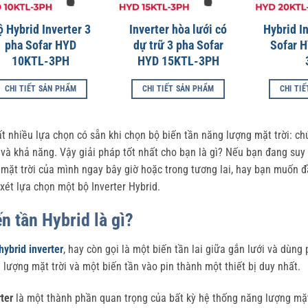
ộ Hybrid Inverter 3
Inverter hòa lưới có
Hybrid I
pha Sofar HYD
dự trữ 3 pha Sofar
Sofar 
10KTL-3PH
HYD 15KTL-3PH
CHI TIẾT SẢN PHẨM
CHI TIẾT SẢN PHẨM
CHI TI
ất nhiều lựa chọn có sẵn khi chọn bộ biến tần năng lượng mặt trời: ch
 và khả năng. Vậy giải pháp tốt nhất cho bạn là gì? Nếu bạn đang suy 
 mặt trời của mình ngay bây giờ hoặc trong tương lai, hay bạn muốn 
xét lựa chọn một bộ Inverter Hybrid.
n tần Hybrid là gì?
hybrid inverter
, hay còn gọi là một biến tần lai giữa gắn lưới và dùng 
 lượng mặt trời và một biến tần vào pin thành một thiết bị duy nhất.
rter
là một thành phần quan trọng của bất kỳ hệ thống năng lượng mặt