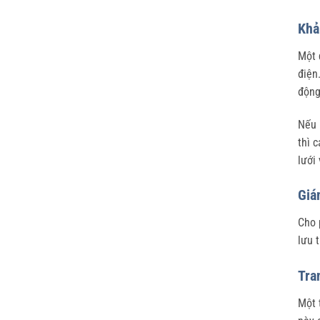
Khả
Một 
điện
động
Nếu 
thì 
lưới
Giá
Cho 
lưu 
Tra
Một 