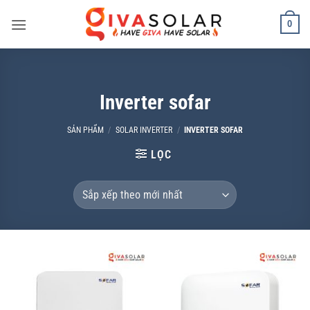
Bỏ
0
qua
nội
dung
Inverter sofar
SẢN PHẨM
/
SOLAR INVERTER
/
INVERTER SOFAR
LỌC