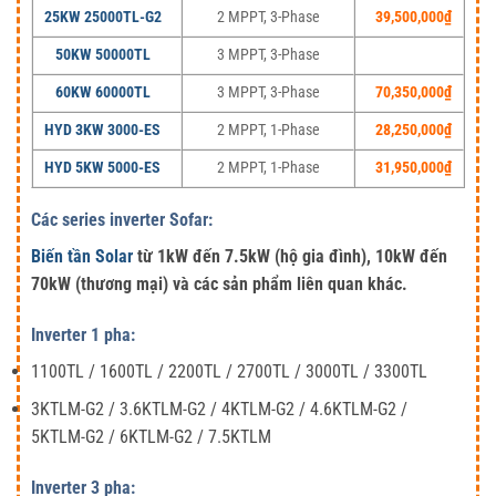
25KW 25000TL-G2
2 MPPT, 3-Phase
39,500,000
₫
50KW 50000TL
3 MPPT, 3-Phase
60KW 60000TL
3 MPPT, 3-Phase
70,350,000
₫
HYD 3KW 3000-ES
2 MPPT, 1-Phase
28,250,000
₫
HYD 5KW 5000-ES
2 MPPT, 1-Phase
31,950,000
₫
Các series inverter Sofar:
Biến tần Solar
từ 1kW đến 7.5kW (hộ gia đình), 10kW đến
70kW (thương mại) và các sản phẩm liên quan khác.
Inverter 1 pha:
1100TL / 1600TL / 2200TL / 2700TL / 3000TL / 3300TL
3KTLM-G2 / 3.6KTLM-G2 / 4KTLM-G2 / 4.6KTLM-G2 /
5KTLM-G2 / 6KTLM-G2 / 7.5KTLM
Inverter 3 pha: