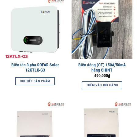
Biến tần 3 pha SOFAR Solar
Biến dòng (CT) 150A/50mA
12KTLX-G3
hãng CHINT
490,000
₫
CHI TIẾT SẢN PHẨM
THÊM VÀO GIỎ HÀNG