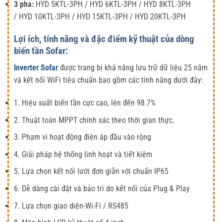
3 pha:
HYD
5KTL-3PH
/ HYD
6KTL-3PH
/ HYD 8
KTL-3PH
/ HYD
10KTL-3PH
/ HYD 1
5KTL-3PH
/ HYD
20KTL-3PH
Lợi ích, tính năng và đặc điểm kỹ thuật của dòng
biến tần Sofar:
Inverter Sofar
được trang bị khả năng lưu trữ dữ liệu 25 năm
và kết nối WiFi tiêu chuẩn bao gồm các tính năng dưới đây:
1. Hiệu suất biến tần cực cao, lên đến 98.7%
2. Thuật toán MPPT chính xác theo thời gian thực.
3. Phạm vi hoạt động điện áp đầu vào rộng
4. Giải pháp hệ thống linh hoạt và tiết kiệm
5. Lựa chọn kết nối lưới đơn giãn với chuẩn IP65
6. Dễ dàng cài đặt và bảo trì do kết nối của Plug & Play
7. Lựa chọn giao diện-Wi-Fi / RS485