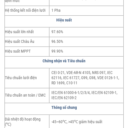
định mức
Hệ thống kết nối điện lưới
1 Pha
Hiệu suất
Hiệu suất lớn nhất
97.60%
Hiệu suất Châu Âu
96.50%
Hiệu suất MPPT
99.90%
Chứng nhận và Tiêu chuẩn
CEI 0-21, VDE-AR-N 4105, NRS 097, IEC
Tiêu chuẩn lưới điện
62116, IEC 61727, G99, G98, VDE 0126-1-1,
RD 1699, C10-11
IEC/EN 61000-6-1/2/3/4, IEC/EN 62109-1,
Tiêu chuẩn an toàn / EMC
IEC/EN 62109-2
Thông số chung
Dải nhiệt độ hoạt động
-45~60℃, >45℃ giảm hiệu suất
(℃)