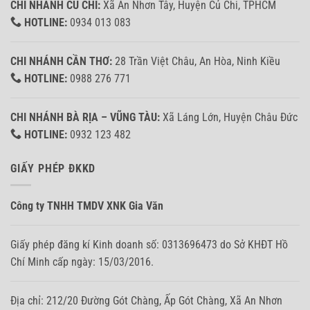
CHI NHÁNH CỦ CHI:
Xã An Nhơn Tây, Huyện Củ Chi, TPHCM
HOTLINE:
0934 013 083
CHI NHÁNH CẦN THƠ:
28 Trần Việt Châu, An Hòa, Ninh Kiều
HOTLINE:
0988 276 771
CHI NHÁNH BÀ RỊA – VŨNG TÀU:
Xã Láng Lớn, Huyện Châu Đức
HOTLINE:
0932 123 482
GIẤY PHÉP ĐKKD
Công ty TNHH TMDV XNK Gia Văn
Giấy phép đăng kí Kinh doanh số: 0313696473 do Sở KHĐT Hồ
Chí Minh cấp ngày: 15/03/2016.
Địa chỉ: 212/20 Đường Gót Chàng, Ấp Gót Chàng, Xã An Nhơn