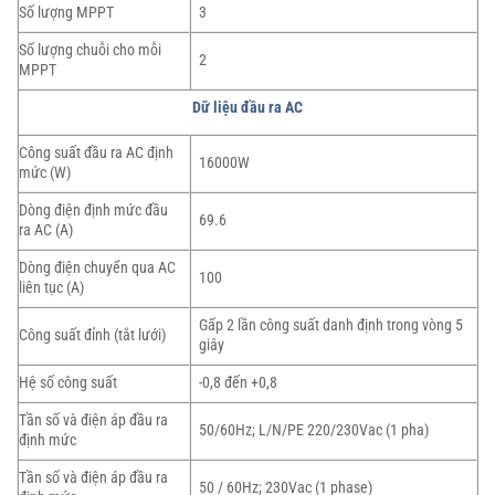
Số lượng MPPT
3
Số lượng chuỗi cho mỗi
2
MPPT
Dữ liệu đầu ra AC
Công suất đầu ra AC định
16000W
mức (W)
Dòng điện định mức đầu
69.6
ra AC (A)
Dòng điện chuyển qua AC
100
liên tục (A)
Gấp 2 lần công suất danh định trong vòng 5
Công suất đỉnh (tắt lưới)
giây
Hệ số công suất
-0,8 đến +0,8
Tần số và điện áp đầu ra
50/60Hz; L/N/PE 220/230Vac (1 pha)
định mức
Tần số và điện áp đầu ra
50 / 60Hz; 230Vac (1 phase)