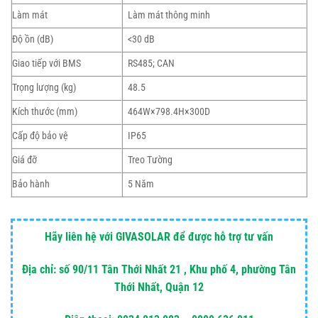
Làm mát
Làm mát thông minh
Độ ồn (dB)
<30 dB
Giao tiếp với BMS
RS485; CAN
Trọng lượng (kg)
48.5
Kích thước (mm)
464W×798.4H×300D
Cấp độ bảo vệ
IP65
Giá đỡ
Treo Tường
Bảo hành
5 Năm
Hãy liên hệ với GIVASOLAR để được hỗ trợ tư vấn
Địa chỉ: số 90/11 Tân Thới Nhất 21 , Khu phố 4, phường Tân
Thới Nhất, Quận 12