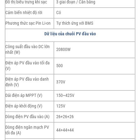
Đồ thị biểu trưng khi sạc
3 giai đoạn / Cân bằng
Cảm biến nhiệt độ rời
Có
Phương thức sạc Pin Li-on
Tự thích ứng với BMS
Dữ liệu của chuỗi PV đầu vào
Công suất đầu vào DC lớn
20800W
nhất (W)
Điện áp PV đầu vào tối đa
500
(V)
Điện áp PV đầu vào danh
370V
định (V)
Dải điện áp MPPT (V)
150~425V
Điện áp khởi động (V)
125V
Dòng điện PV đầu vào (A)
26+26+26
Dòng điện ngắn mạch PV
44+44+44
tối đa (A)