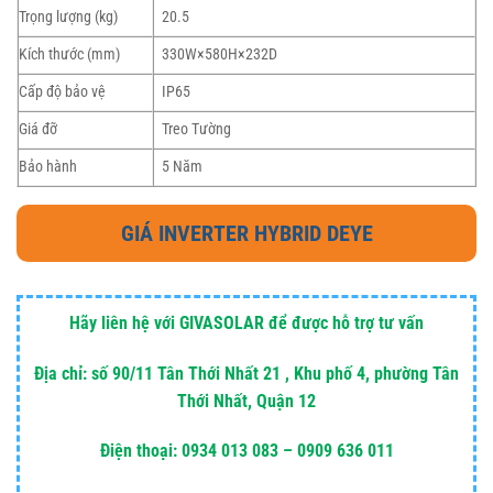
Trọng lượng (kg)
20.5
Kích thước (mm)
330W×580H×232D
Cấp độ bảo vệ
IP65
Giá đỡ
Treo Tường
Bảo hành
5 Năm
GIÁ INVERTER HYBRID DEYE
Hãy liên hệ với GIVASOLAR để được hỗ trợ tư vấn
Địa chỉ: số 90/11 Tân Thới Nhất 21 , Khu phố 4, phường Tân
Thới Nhất, Quận 12
Điện thoại: 0934 013 083 – 0909 636 011