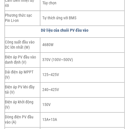
Cảm biến nhiệt độ
Tùy chọn
rời
Phương thức sạc
Tự thích ứng với BMS
Pin Li-on
Dữ liệu của chuỗi PV đầu vào
Công suất đầu vào
4680W
DC lớn nhất (W)
Điện áp PV đầu vào
370V (100V~500V)
danh định (V)
Dải điện áp MPPT
125~425V
(V)
Điện áp PV khi đầy
240~425V
tải (V)
Điện áp khởi động
150V
(V)
Dòng điện PV đầu
13A+13A
vào (A)