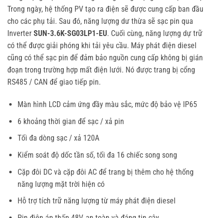
Trong ngày, hệ thống PV tạo ra điện sẽ được cung cấp ban đầu
cho các phụ tải. Sau đó, năng lượng dư thừa sẽ sạc pin qua
Inverter
SUN-3.6K-SG03LP1-EU
. Cuối cùng, năng lượng dự trữ
có thể được giải phóng khi tải yêu cầu. Máy phát điện diesel
cũng có thể sạc pin để đảm bảo nguồn cung cấp không bị gián
đoạn trong trường hợp mất điện lưới. Nó được trang bị cổng
RS485 / CAN để giao tiếp pin.
Màn hình LCD cảm ứng đầy màu sắc, mức độ bảo vệ IP65
6 khoảng thời gian để sạc / xả pin
Tối đa dòng sạc / xả 120A
Kiểm soát độ dốc tần số, tối đa 16 chiếc song song
Cặp đôi DC và cặp đôi AC để trang bị thêm cho hệ thống
năng lượng mặt trời hiện có
Hỗ trợ tích trữ năng lượng từ máy phát điện diesel
Pin điện áp thấp 48V, an toàn và đáng tin cậy