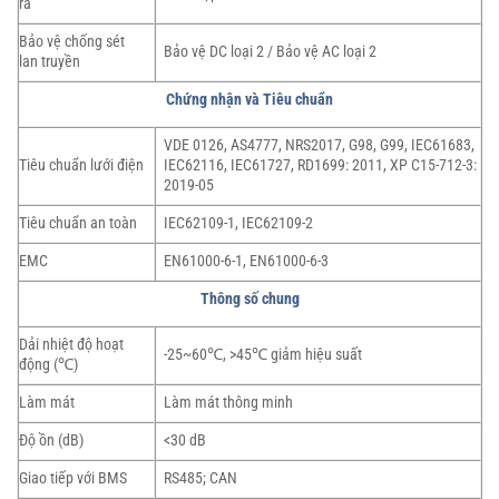
ra
Bảo vệ chống sét
Bảo vệ DC loại 2 / Bảo vệ AC loại 2
lan truyền
Chứng nhận và Tiêu chuẩn
VDE 0126, AS4777, NRS2017, G98, G99, IEC61683,
Tiêu chuẩn lưới điện
IEC62116, IEC61727, RD1699: 2011, XP C15-712-3:
2019-05
Tiêu chuẩn an toàn
IEC62109-1, IEC62109-2
EMC
EN61000-6-1, EN61000-6-3
Thông số chung
Dải nhiệt độ hoạt
-25~60℃, >45℃ giảm hiệu suất
động (℃)
Làm mát
Làm mát thông minh
Độ ồn (dB)
<30 dB
Giao tiếp với BMS
RS485; CAN