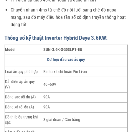
Chuyển nhanh 4ms từ chế độ nối lưới sang chế độ ngoại
mạng, sau đó máy điều hòa tần số cố định truyền thống hoạt
động tốt
Thông số kỹ thuật Inverter Hybrid Deye 3.6KW:
Model
SUN-3.6K-SG03LP1-EU
Dữ liệu đầu vào ắc quy
Loại ắc quy phù hợp
Bình axit chì hoặc Pin Li-on
Dải điện áp ắc quy
40~60V
(V)
Dòng sạc tối đa (A)
90A
Dòng xả tối đa (A)
90A
Đồ thị biểu trưng khi
3 giai đoạn / Cân bằng
sạc