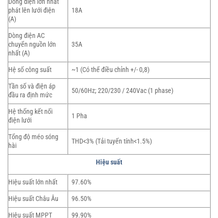
Dòng điện lớn nhất
phát lên lưới điện
18A
(A)
Dòng điện AC
chuyển nguồn lớn
35A
nhất (A)
Hệ số công suất
~1 (Có thể điều chỉnh +/- 0,8)
Tần số và điện áp
50/60Hz; 220/230 / 240Vac (1 phase)
đầu ra định mức
Hệ thống kết nối
1 Pha
điện lưới
Tổng độ méo sóng
THD<3% (Tải tuyến tính<1.5%)
hài
Hiệu suất
Hiệu suất lớn nhất
97.60%
Hiệu suất Châu Âu
96.50%
Hiệu suất MPPT
99.90%