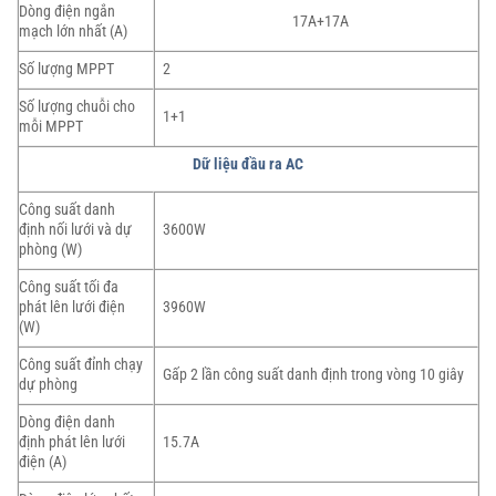
Dòng điện ngắn
17A+17A
mạch lớn nhất (A)
Số lượng MPPT
2
Số lượng chuỗi cho
1+1
mỗi MPPT
Dữ liệu đầu ra AC
Công suất danh
định nối lưới và dự
3600W
phòng (W)
Công suất tối đa
phát lên lưới điện
3960W
(W)
Công suất đỉnh chạy
Gấp 2 lần công suất danh định trong vòng 10 giây
dự phòng
Dòng điện danh
định phát lên lưới
15.7A
điện (A)