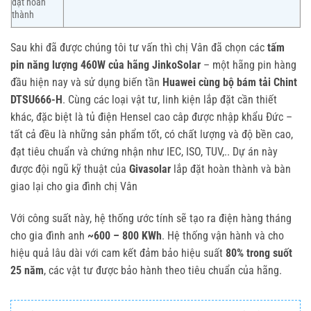
đặt hoàn
thành
Sau khi đã được chúng tôi tư vấn thì chị Vân đã chọn các
tấm
pin năng lượng 460W của hãng JinkoSolar
– một hãng pin hàng
đầu hiện nay và sử dụng biến tần
Huawei cùng bộ bám tải Chint
DTSU666-H
. Cùng các loại vật tư, linh kiện lắp đặt cần thiết
khác, đặc biệt là tủ điện Hensel cao câp được nhập khẩu Đức –
tất cả đều là những sản phẩm tốt, có chất lượng và độ bền cao,
đạt tiêu chuẩn và chứng nhận như IEC, ISO, TUV,.. Dự án này
được đội ngũ kỹ thuật của
Givasolar
lắp đặt hoàn thành và bàn
giao lại cho gia đình chị Vân
Với công suất này, hệ thống ước tính sẽ tạo ra điện hàng tháng
cho gia đình anh
~600 – 800 KWh
. Hệ thống vận hành và cho
hiệu quả lâu dài với cam kết đảm bảo hiệu suất
80% trong suốt
25 năm
, các vật tư được bảo hành theo tiêu chuẩn của hãng.