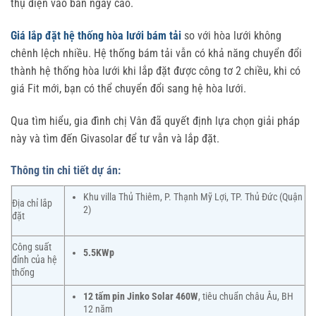
thụ điện vào ban ngày cao.
Giá lắp đặt hệ thống hòa lưới bám tải
so với hòa lưới không
chênh lệch nhiều. Hệ thống bám tải vẫn có khả năng chuyển đổi
thành hệ thống hòa lưới khi lắp đặt được công tơ 2 chiều, khi có
giá Fit mới, bạn có thể chuyển đổi sang hệ hòa lưới.
Qua tìm hiểu, gia đình chị Vân đã quyết định lựa chọn giải pháp
này và tìm đến Givasolar để tư vẫn và lắp đặt.
Thông tin chi tiết dự án:
Khu villa Thủ Thiêm, P. Thạnh Mỹ Lợi, TP. Thủ Đức (Quận
Địa chỉ lắp
2)
đặt
Công suất
5.5KWp
đỉnh của hệ
thống
12 tấm pin Jinko Solar 460W
, tiêu chuẩn châu Âu, BH
12 năm