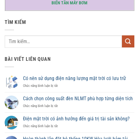
BIẾN TẦN MÁY BƠM
TÌM KIẾM
BÀI VIẾT LIÊN QUAN
Có nên sử dụng điện năng lượng mặt trời có lưu trữ
ở
Chức năng bình luận bị tắt
Có
nên
Cách chọn công suất đèn NLMT phù hợp từng diện tích
sử
ở
Chức năng bình luận bị tắt
dụng
Cách
điện
chọn
năng
Điện mặt trời có ảnh hưởng đến giá trị tài sản không?
công
lượng
ở
Chức năng bình luận bị tắt
suất
mặt
Điện
đèn
trời
mặt
NLMT
Hoàn thành lắp đặt hệ thống 10KW Hòa lưới bảm tải
có