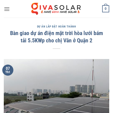
Bỏ
0
qua
nội
dung
DỰ ÁN LẮP ĐẶT HOÀN THÀNH
Bàn giao dự án điện mặt trời hòa lưới bám
tải 5.5KWp cho chị Vân ở Quận 2
07
Th1