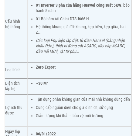
01 Inverter 3 pha của hãng Huawei công suất 5KW
, bảo
hành 5 năm
01 Bộ bám tải Chint DTSU666-H
Cấu hình
Hệ thống khung giá đỡ: khung, kẹp biên, kẹp giữa, bat
hệ thống
Z…
Các loại Phụ kiện lắp đặt: tủ điện Hensel (hàng nhập
khẩu Đức), thiết bị đóng cắt AC&DC, dây cáp AC&DC,
đầu nối MC4, vật tư phụ…
Zero Export
Loại hình
Diện tích
~30 M²
lắp hệ
Tận dụng phần không gian của mái nhà không dùng đến
Cung cấp nguồn điện cho gia đình chị sử dụng
Lợi ích thu
được
Giảm lượng khí thải – bảo vệ môi trường
Ngày lắp
06/01/2022