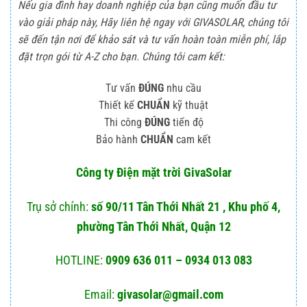
Nếu gia đình hay doanh nghiệp của bạn cũng muốn đầu tư
vào giải pháp này, Hãy liên hệ ngay với GIVASOLAR, chúng tôi
sẽ đến tận nơi để khảo sát và tư vấn hoàn toàn miễn phí, lắp
đặt trọn gói từ A-Z cho bạn. Chúng tôi cam kết:
Tư vấn
ĐÚNG
nhu cầu
Thiết kế
CHUẨN
kỹ thuật
Thi công
ĐÚNG
tiến độ
Bảo hành
CHUẨN
cam kết
Công ty Điện mặt trời GivaSolar
Trụ sở chính:
số 90/11 Tân Thới Nhất 21 , Khu phố 4,
phường Tân Thới Nhất, Quận 12
HOTLINE:
0909 636 011 – 0934 013 083
Email:
givasolar@gmail.com