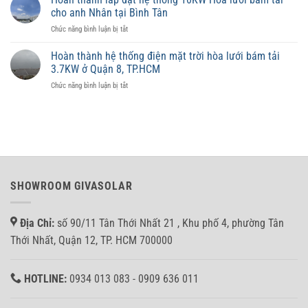
trời
phù
lưu
cho anh Nhân tại Bình Tân
có
hợp
trữ
ở
Chức năng bình luận bị tắt
ảnh
từng
Hoàn
hưởng
diện
thành
đến
Hoàn thành hệ thống điện mặt trời hòa lưới bám tải
tích
lắp
giá
3.7KW ở Quận 8, TP.HCM
đặt
trị
ở
Chức năng bình luận bị tắt
hệ
tài
Hoàn
thống
sản
thành
10KW
không?
hệ
Hòa
thống
lưới
điện
bảm
mặt
tải
trời
cho
hòa
anh
SHOWROOM GIVASOLAR
lưới
Nhân
bám
tại
tải
Bình
Địa Chỉ:
số 90/11 Tân Thới Nhất 21 , Khu phố 4, phường Tân
3.7KW
Tân
ở
Thới Nhất, Quận 12, TP. HCM 700000
Quận
8,
TP.HCM
HOTLINE:
0934 013 083 - 0909 636 011