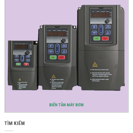
BIẾN TẦN MÁY BƠM
TÌM KIẾM