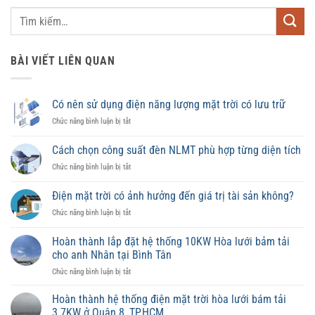
BÀI VIẾT LIÊN QUAN
Có nên sử dụng điện năng lượng mặt trời có lưu trữ
ở
Chức năng bình luận bị tắt
Có
nên
Cách chọn công suất đèn NLMT phù hợp từng diện tích
sử
ở
Chức năng bình luận bị tắt
dụng
Cách
điện
chọn
năng
Điện mặt trời có ảnh hưởng đến giá trị tài sản không?
công
lượng
ở
Chức năng bình luận bị tắt
suất
mặt
Điện
đèn
trời
mặt
NLMT
Hoàn thành lắp đặt hệ thống 10KW Hòa lưới bảm tải
có
trời
phù
lưu
cho anh Nhân tại Bình Tân
có
hợp
trữ
ở
Chức năng bình luận bị tắt
ảnh
từng
Hoàn
hưởng
diện
thành
đến
Hoàn thành hệ thống điện mặt trời hòa lưới bám tải
tích
lắp
giá
3.7KW ở Quận 8, TP.HCM