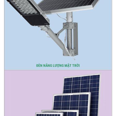
ĐÈN NĂNG LƯỢNG MẶT TRỜI