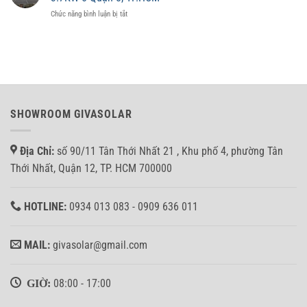
đặt
trị
ở
Chức năng bình luận bị tắt
hệ
tài
Hoàn
thống
sản
thành
10KW
không?
hệ
Hòa
thống
lưới
điện
bảm
mặt
tải
trời
cho
hòa
anh
SHOWROOM GIVASOLAR
lưới
Nhân
bám
tại
tải
Bình
Địa Chỉ:
số 90/11 Tân Thới Nhất 21 , Khu phố 4, phường Tân
3.7KW
Tân
ở
Thới Nhất, Quận 12, TP. HCM 700000
Quận
8,
TP.HCM
HOTLINE:
0934 013 083 - 0909 636 011
MAIL:
givasolar@gmail.com
GIỜ:
08:00 - 17:00