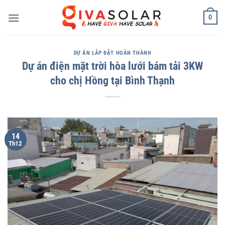
Bỏ
0
qua
nội
dung
DỰ ÁN LẮP ĐẶT HOÀN THÀNH
Dự án điện mặt trời hòa lưới bám tải 3KW
cho chị Hồng tại Bình Thạnh
14
Th12