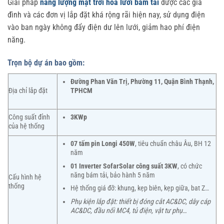
Giải pháp
năng lượng mặt trời hòa lưới bám tải
được các gia
đình và các đơn vị lắp đặt khá rộng rãi hiện nay, sử dụng điện
vào ban ngày không đẩy điện dư lên lưới, giảm hao phí điện
năng.
Trọn bộ dự án bao gồm:
Đường Phan Văn Trị, Phường 11, Quận Bình Thạnh,
Địa chỉ lắp đặt
TPHCM
Công suất đỉnh
3KWp
của hệ thống
07 tấm pin Longi 450W
, tiêu chuẩn châu Âu, BH 12
năm
01 Inverter SofarSolar công suất 3KW
, có chức
năng bám tải, bảo hành 5 năm
Cấu hình hệ
thống
Hệ thống giá đỡ: khung, kẹp biên, kẹp giữa, bat Z…
Phụ kiện lắp đặt: thiết bị đóng cắt AC&DC, dây cáp
AC&DC, đầu nối MC4, tủ điện, vật tư phụ…