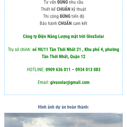
Tư vấn
ĐÚNG
nhu cầu
Thiết kế
CHUẨN
kỹ thuật
Thi công
ĐÚNG
tiến độ
Bảo hành
CHUẨN
cam kết
Công ty Điện Năng Lượng mặt trời GivaSolar
Trụ sở chính:
số 90/11 Tân Thới Nhất 21 , Khu phố 4, phường
Tân Thới Nhất, Quận 12
HOTLINE:
0909 636 011 – 0934 013 083
Email:
givasolar@gmail.com
Hình ảnh dự án hoàn thành: