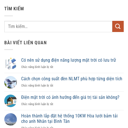
TÌM KIẾM
BÀI VIẾT LIÊN QUAN
Có nên sử dụng điện năng lượng mặt trời có lưu trữ
ở
Chức năng bình luận bị tắt
Có
nên
Cách chọn công suất đèn NLMT phù hợp từng diện tích
sử
ở
Chức năng bình luận bị tắt
dụng
Cách
điện
chọn
năng
Điện mặt trời có ảnh hưởng đến giá trị tài sản không?
công
lượng
ở
Chức năng bình luận bị tắt
suất
mặt
Điện
đèn
trời
mặt
NLMT
Hoàn thành lắp đặt hệ thống 10KW Hòa lưới bảm tải
có
trời
phù
lưu
cho anh Nhân tại Bình Tân
có
hợp
trữ
ở