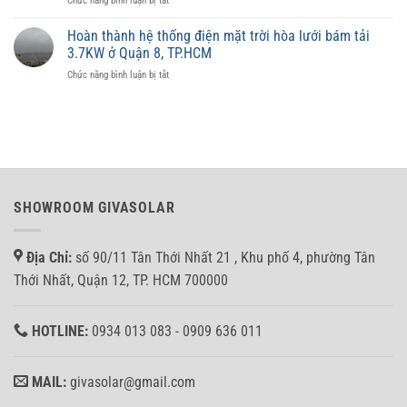
Chức năng bình luận bị tắt
ảnh
từng
Hoàn
hưởng
diện
thành
đến
Hoàn thành hệ thống điện mặt trời hòa lưới bám tải
tích
lắp
giá
3.7KW ở Quận 8, TP.HCM
đặt
trị
ở
Chức năng bình luận bị tắt
hệ
tài
Hoàn
thống
sản
thành
10KW
không?
hệ
Hòa
thống
lưới
điện
bảm
mặt
tải
trời
cho
hòa
anh
SHOWROOM GIVASOLAR
lưới
Nhân
bám
tại
tải
Bình
Địa Chỉ:
số 90/11 Tân Thới Nhất 21 , Khu phố 4, phường Tân
3.7KW
Tân
ở
Thới Nhất, Quận 12, TP. HCM 700000
Quận
8,
TP.HCM
HOTLINE:
0934 013 083 - 0909 636 011
MAIL:
givasolar@gmail.com