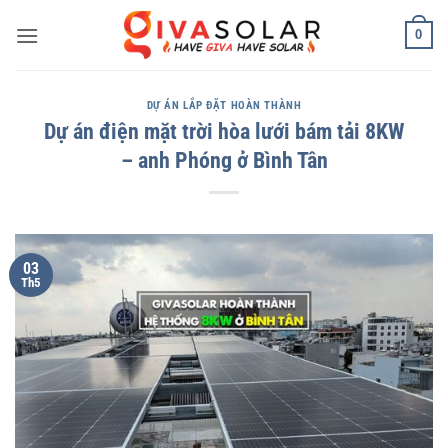
Bỏ
0
qua
nội
dung
DỰ ÁN LẮP ĐẶT HOÀN THÀNH
Dự án điện mặt trời hòa lưới bám tải 8KW
– anh Phóng ở Bình Tân
03
Th5