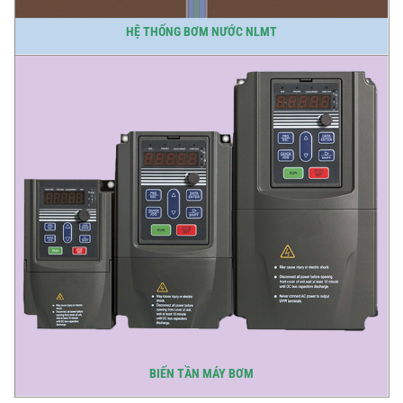
HỆ THỐNG BƠM NƯỚC NLMT
BIẾN TẦN MÁY BƠM