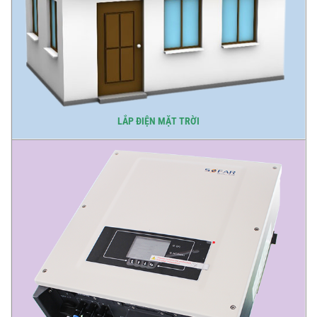
LẮP ĐIỆN MẶT TRỜI