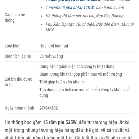
1
inverter 3 pha sofar 11KW
, bảo hành 5 năm
Cấu hình hệ
Hệ thống đỡ tấm pin: ray pin, Kẹp Pin, Bulong ….
thống
Phụ kiện lắp đặt: CB, tủ điện, Dây dẫn điện, đầu nối
MC4…
Loại hình
Hòa lưới bám tải
Diện tích lắp hệ
35 mét vuông
Cung cấp nguồn điện cho công ty hoạt động
Giảm lượng khí thải góp phần bảo vệ môi trường
Lợi ích thu được
Thời gian hoàn vốn nhanh
từ hệ
Tận dụng diện tích các mái nhà của công ty không sử
dụng
Ngày hoàn thành
27/04/2021
Hệ thống bao gồm
15 tấm pin 535W
, đến từ thương hiệu Jinko
một trong nhũng thương hiệu hàng đầu thế giới về sản xuất và
phát triển pin năng lượng mặt trời. Có tuổi thọ và độ bền cao từ