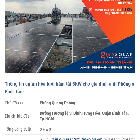
Thông tin dự án hòa lưới bám tải 8KW cho gia đình anh Phóng ở
Bình Tân:
Chủ đầu tư
Phùng Quang Phóng
Đường Hương lộ 3, Bình Hưng Hòa, Quận Bình Tân,
Địa chỉ lắp đặt
Tp.HCM
Tổng công suất
8 KWp
15
tấm pin mặt trời Jinko 535W
,
bảo hành 12 năm