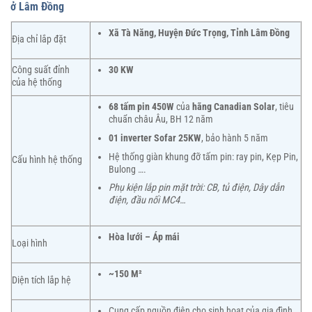
ở Lâm Đồng
Xã Tà Năng, Huyện Đức Trọng, Tỉnh Lâm Đồng
Địa chỉ lắp đặt
Công suất đỉnh
30 KW
của hệ thống
68 tấm pin 450W
của
hãng Canadian Solar
, tiêu
chuẩn châu Âu, BH 12 năm
01 inverter Sofar 25KW
, bảo hành 5 năm
Hệ thống giàn khung đỡ tấm pin: ray pin, Kẹp Pin,
Cấu hình hệ thống
Bulong ….
Phụ kiện lắp pin mặt trời: CB, tủ điện, Dây dẫn
điện, đầu nối MC4…
Hòa lưới – Áp mái
Loại hình
~150 M²
Diện tích lắp hệ
Cung cấp nguồn điện cho sinh hoạt của gia đình