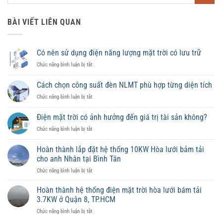
BÀI VIẾT LIÊN QUAN
Có nên sử dụng điện năng lượng mặt trời có lưu trữ
ở
Chức năng bình luận bị tắt
Có
nên
Cách chọn công suất đèn NLMT phù hợp từng diện tích
sử
ở
Chức năng bình luận bị tắt
dụng
Cách
điện
chọn
năng
Điện mặt trời có ảnh hưởng đến giá trị tài sản không?
công
lượng
ở
Chức năng bình luận bị tắt
suất
mặt
Điện
đèn
trời
mặt
NLMT
Hoàn thành lắp đặt hệ thống 10KW Hòa lưới bảm tải
có
trời
phù
lưu
cho anh Nhân tại Bình Tân
có
hợp
trữ
ở
Chức năng bình luận bị tắt
ảnh
từng
Hoàn
hưởng
diện
thành
đến
Hoàn thành hệ thống điện mặt trời hòa lưới bám tải
tích
lắp
giá
3.7KW ở Quận 8, TP.HCM
đặt
trị
ở
Chức năng bình luận bị tắt
hệ
tài
Hoàn
thống
sản