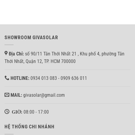
thành
10KW
không?
hệ
Hòa
thống
lưới
điện
bảm
mặt
tải
trời
cho
hòa
anh
SHOWROOM GIVASOLAR
lưới
Nhân
bám
tại
tải
Bình
Địa Chỉ:
số 90/11 Tân Thới Nhất 21 , Khu phố 4, phường Tân
3.7KW
Tân
ở
Thới Nhất, Quận 12, TP. HCM 700000
Quận
8,
TP.HCM
HOTLINE:
0934 013 083 - 0909 636 011
MAIL:
givasolar@gmail.com
GIỜ:
08:00 - 17:00
HỆ THỐNG CHI NHÁNH