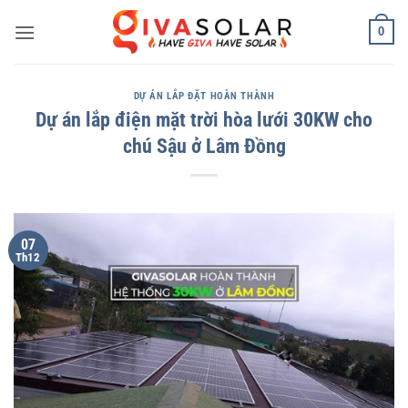
Bỏ
0
qua
nội
dung
DỰ ÁN LẮP ĐẶT HOÀN THÀNH
Dự án lắp điện mặt trời hòa lưới 30KW cho
chú Sậu ở Lâm Đồng
07
Th12