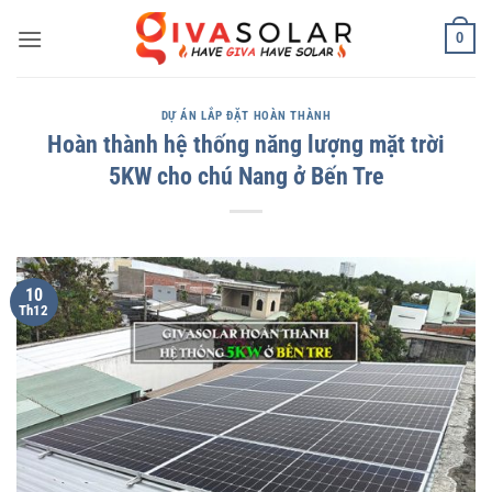
Bỏ
0
qua
nội
dung
DỰ ÁN LẮP ĐẶT HOÀN THÀNH
Hoàn thành hệ thống năng lượng mặt trời
5KW cho chú Nang ở Bến Tre
10
Th12