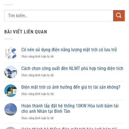
BÀI VIẾT LIÊN QUAN
Có nên sử dụng điện năng lượng mặt trời có lưu trữ
ở
Chức năng bình luận bị tắt
Có
nên
Cách chọn công suất đèn NLMT phù hợp từng diện tích
sử
ở
Chức năng bình luận bị tắt
dụng
Cách
điện
chọn
năng
Điện mặt trời có ảnh hưởng đến giá trị tài sản không?
công
lượng
ở
Chức năng bình luận bị tắt
suất
mặt
Điện
đèn
trời
mặt
NLMT
Hoàn thành lắp đặt hệ thống 10KW Hòa lưới bảm tải
có
trời
phù
lưu
cho anh Nhân tại Bình Tân
có
hợp
trữ
ở
Chức năng bình luận bị tắt
ảnh
từng
Hoàn
hưởng
diện
thành
đến
tích