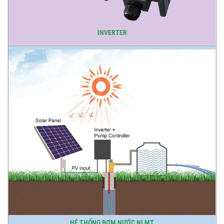
INVERTER
HỆ THỐNG BƠM NƯỚC NLMT