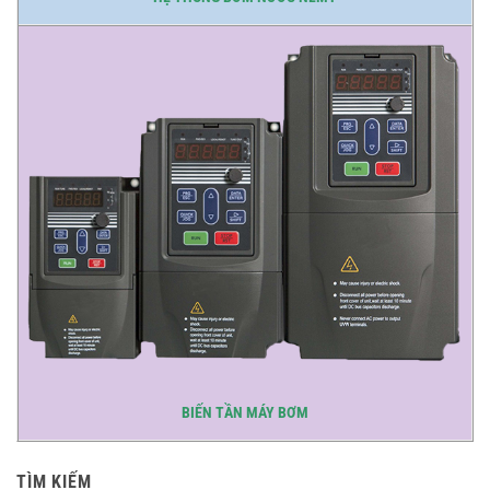
BIẾN TẦN MÁY BƠM
TÌM KIẾM