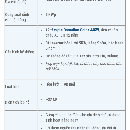
Địa chỉ lắp đặt
Công suất đỉnh
5 KWp
của hệ thống
12
tấm pin Canadian Solar 445W
, tiêu chuẩn
châu Âu, BH 12 năm
01 inverter hòa lưới 5KW
, hãng
Sofar
, bảo hành
5 năm
Cấu hình hệ thống
Hệ thống đỡ tấm pin: ray pin, Kẹp Pin, Bulong ….
Phụ kiện lắp đặt: CB, tủ điện, Dây dẫn điện, đầu
nối MC4…
Hòa lưới – Áp mái
Loại hình
~27 M²
Diện tích lắp hệ
Cung cấp nguồn điện cho gia đình chú sử dụng
sinh hoạt hằng ngày
Có thêm nguồn thu nhập thụ động lâu dài từ