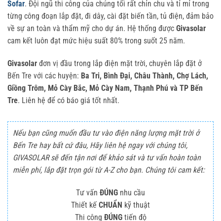
Sofar
. Đội ngũ thi công của chúng tối rất chỉn chu và tỉ mỉ trong
từng công đoạn lắp đặt, đi dây, cài đặt biến tần, tủ điện, đảm bảo
về sự an toàn và thẩm mỹ cho dự án. Hệ thống được
Givasolar
cam kết luôn đạt mức hiệu suất 80% trong suốt 25 năm.
Givasolar
đơn vị đầu trong lắp điện mặt trời, chuyên lắp đặt ở
Bến Tre với các huyện:
Ba Tri, Bình Đại, Châu Thành, Chợ Lách,
Giồng Trôm, Mỏ Cày Bắc, Mỏ Cày Nam, Thạnh Phú và TP Bến
Tre
. Liên hệ để có báo giá tốt nhất.
Nếu bạn cũng muốn đầu tư vào điện năng lượng mặt trời ở
Bến Tre hay bất cứ đâu, Hãy liên hệ ngay với chúng tôi,
GIVASOLAR sẽ đến tận nơi để khảo sát và tư vấn hoàn toàn
miễn phí, lắp đặt trọn gói từ A-Z cho bạn. Chúng tôi cam kết:
Tư vấn
ĐÚNG
nhu cầu
Thiết kế
CHUẨN
kỹ thuật
Thi công
ĐÚNG
tiến độ