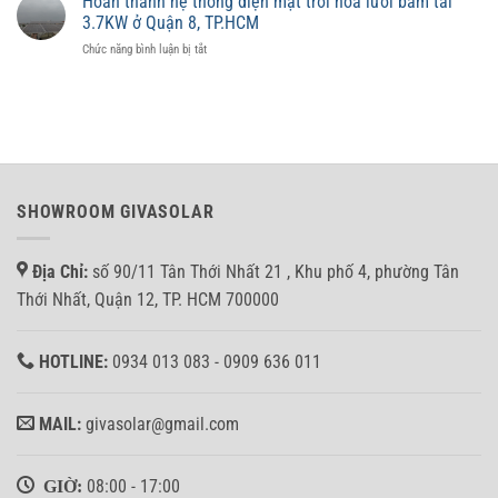
Hoàn thành hệ thống điện mặt trời hòa lưới bám tải
lắp
giá
3.7KW ở Quận 8, TP.HCM
đặt
trị
ở
Chức năng bình luận bị tắt
hệ
tài
Hoàn
thống
sản
thành
10KW
không?
hệ
Hòa
thống
lưới
điện
bảm
mặt
tải
trời
cho
hòa
anh
SHOWROOM GIVASOLAR
lưới
Nhân
bám
tại
tải
Bình
Địa Chỉ:
số 90/11 Tân Thới Nhất 21 , Khu phố 4, phường Tân
3.7KW
Tân
ở
Thới Nhất, Quận 12, TP. HCM 700000
Quận
8,
TP.HCM
HOTLINE:
0934 013 083 - 0909 636 011
MAIL:
givasolar@gmail.com
GIỜ:
08:00 - 17:00