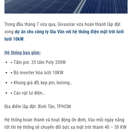
Trong đầu tháng 7 vừa qua, Givasolar vừa hoàn thành lắp đặt
xong
dự án cho công ty Gia Văn với hệ thống điện mặt trời lưới
lưới 10kW
.
Hệ thống bao gồm:
▪️ Tấm pin:
35 tấm Poly 330W
▪️
Bộ inverter hòa lưới 10KW
▪️
Khung giá đỡ, kẹp pin, bulong…
▪️
Các vật tư điện…
Địa điểm lắp đặt: Bình Tân, TPHCM
Hệ thống hoàn thành và hoạt động ổn định, Vào mỗi ngày nắng
tốt thì hệ thống sẽ chuyển đổi bức xạ mặt trời thành 40 – 50 KW