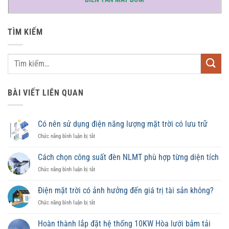
TÌM KIẾM
BÀI VIẾT LIÊN QUAN
Có nên sử dụng điện năng lượng mặt trời có lưu trữ
ở
Chức năng bình luận bị tắt
Có
nên
Cách chọn công suất đèn NLMT phù hợp từng diện tích
sử
ở
Chức năng bình luận bị tắt
dụng
Cách
điện
chọn
năng
Điện mặt trời có ảnh hưởng đến giá trị tài sản không?
công
lượng
ở
Chức năng bình luận bị tắt
suất
mặt
Điện
đèn
trời
mặt
NLMT
Hoàn thành lắp đặt hệ thống 10KW Hòa lưới bảm tải
có
trời