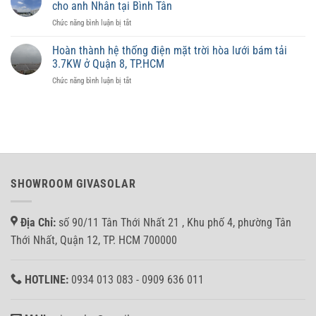
phù
lưu
cho anh Nhân tại Bình Tân
có
hợp
trữ
ở
Chức năng bình luận bị tắt
ảnh
từng
Hoàn
hưởng
diện
thành
đến
Hoàn thành hệ thống điện mặt trời hòa lưới bám tải
tích
lắp
giá
3.7KW ở Quận 8, TP.HCM
đặt
trị
ở
Chức năng bình luận bị tắt
hệ
tài
Hoàn
thống
sản
thành
10KW
không?
hệ
Hòa
thống
lưới
điện
bảm
mặt
tải
trời
cho
hòa
anh
SHOWROOM GIVASOLAR
lưới
Nhân
bám
tại
tải
Bình
Địa Chỉ:
số 90/11 Tân Thới Nhất 21 , Khu phố 4, phường Tân
3.7KW
Tân
ở
Thới Nhất, Quận 12, TP. HCM 700000
Quận
8,
TP.HCM
HOTLINE:
0934 013 083 - 0909 636 011