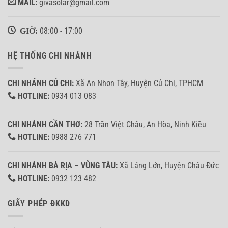
MAIL:
givasolar@gmail.com
GIỜ:
08:00 - 17:00
HỆ THỐNG CHI NHÁNH
CHI NHÁNH CỦ CHI:
Xã An Nhơn Tây, Huyện Củ Chi, TPHCM
HOTLINE:
0934 013 083
CHI NHÁNH CẦN THƠ:
28 Trần Việt Châu, An Hòa, Ninh Kiều
HOTLINE:
0988 276 771
CHI NHÁNH BÀ RỊA – VŨNG TÀU:
Xã Láng Lớn, Huyện Châu Đức
HOTLINE:
0932 123 482
GIẤY PHÉP ĐKKD