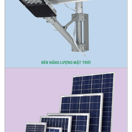
ĐÈN NĂNG LƯỢNG MẶT TRỜI