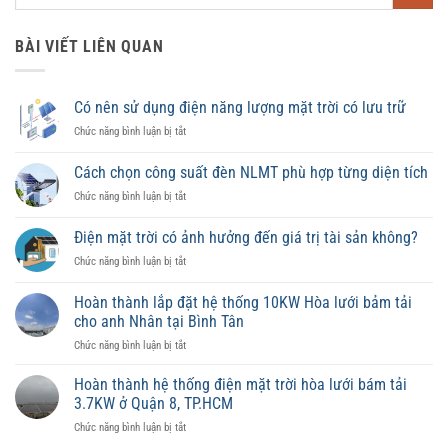
BÀI VIẾT LIÊN QUAN
Có nên sử dụng điện năng lượng mặt trời có lưu trữ
ở
Chức năng bình luận bị tắt
Có
nên
Cách chọn công suất đèn NLMT phù hợp từng diện tích
sử
ở
Chức năng bình luận bị tắt
dụng
Cách
điện
chọn
năng
Điện mặt trời có ảnh hưởng đến giá trị tài sản không?
công
lượng
ở
Chức năng bình luận bị tắt
suất
mặt
Điện
đèn
trời
mặt
NLMT
Hoàn thành lắp đặt hệ thống 10KW Hòa lưới bảm tải
có
trời
phù
lưu
cho anh Nhân tại Bình Tân
có
hợp
trữ
ở
Chức năng bình luận bị tắt
ảnh
từng
Hoàn
hưởng
diện
thành
đến
Hoàn thành hệ thống điện mặt trời hòa lưới bám tải
tích
lắp
giá
3.7KW ở Quận 8, TP.HCM
đặt
trị
ở
Chức năng bình luận bị tắt
hệ
tài
Hoàn
thống
sản