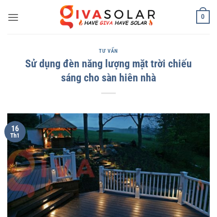
Bỏ
0
qua
nội
dung
TƯ VẤN
Sử dụng đèn năng lượng mặt trời chiếu
sáng cho sàn hiên nhà
16
Th1