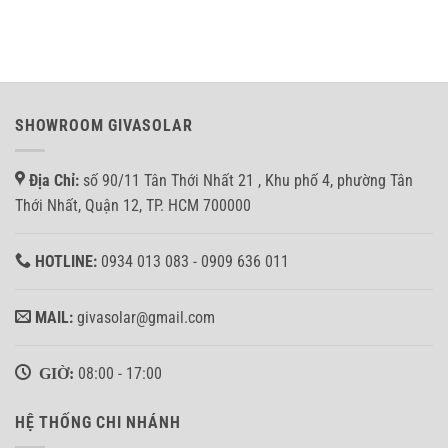
thành
10KW
không?
hệ
Hòa
thống
lưới
điện
bảm
mặt
tải
trời
cho
hòa
anh
SHOWROOM GIVASOLAR
lưới
Nhân
bám
tại
tải
Bình
Địa Chỉ:
số 90/11 Tân Thới Nhất 21 , Khu phố 4, phường Tân
3.7KW
Tân
ở
Thới Nhất, Quận 12, TP. HCM 700000
Quận
8,
TP.HCM
HOTLINE:
0934 013 083 - 0909 636 011
MAIL:
givasolar@gmail.com
GIỜ:
08:00 - 17:00
HỆ THỐNG CHI NHÁNH