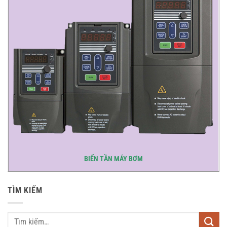
BIẾN TẦN MÁY BƠM
TÌM KIẾM