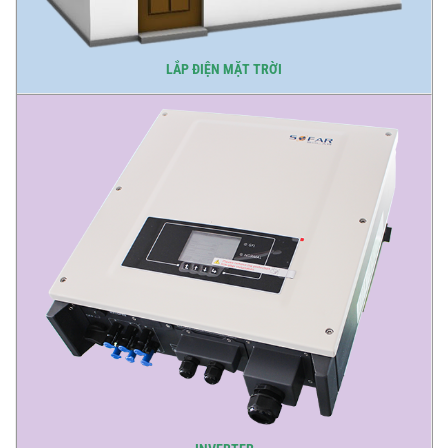
LẮP ĐIỆN MẶT TRỜI