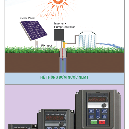
HỆ THỐNG BƠM NƯỚC NLMT