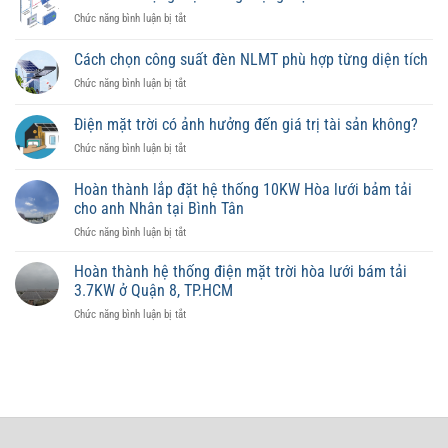
ở
Chức năng bình luận bị tắt
Có
nên
Cách chọn công suất đèn NLMT phù hợp từng diện tích
sử
ở
Chức năng bình luận bị tắt
dụng
Cách
điện
chọn
năng
Điện mặt trời có ảnh hưởng đến giá trị tài sản không?
công
lượng
ở
Chức năng bình luận bị tắt
suất
mặt
Điện
đèn
trời
mặt
NLMT
Hoàn thành lắp đặt hệ thống 10KW Hòa lưới bảm tải
có
trời
phù
lưu
cho anh Nhân tại Bình Tân
có
hợp
trữ
ở
Chức năng bình luận bị tắt
ảnh
từng
Hoàn
hưởng
diện
thành
đến
Hoàn thành hệ thống điện mặt trời hòa lưới bám tải
tích
lắp
giá
3.7KW ở Quận 8, TP.HCM
đặt
trị
ở
Chức năng bình luận bị tắt
hệ
tài
Hoàn
thống
sản
thành
10KW
không?
hệ
Hòa
thống
lưới
điện
bảm
mặt
tải
trời
cho