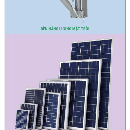
ĐÈN NĂNG LƯỢNG MẶT TRỜI