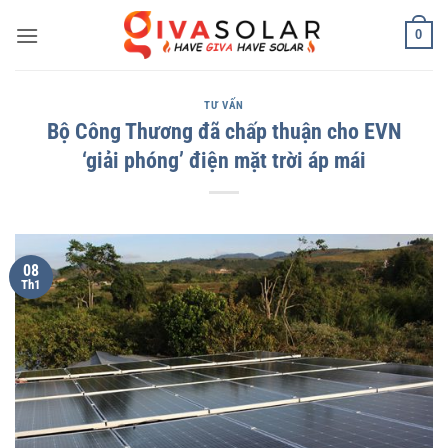
Bỏ
0
qua
nội
dung
TƯ VẤN
Bộ Công Thương đã chấp thuận cho EVN
‘giải phóng’ điện mặt trời áp mái
08
Th1