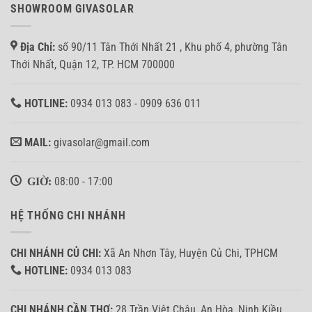
hòa
anh
SHOWROOM GIVASOLAR
lưới
Nhân
bám
tại
tải
Bình
Địa Chỉ:
số 90/11 Tân Thới Nhất 21 , Khu phố 4, phường Tân
3.7KW
Tân
ở
Thới Nhất, Quận 12, TP. HCM 700000
Quận
8,
TP.HCM
HOTLINE:
0934 013 083 - 0909 636 011
MAIL:
givasolar@gmail.com
GIỜ:
08:00 - 17:00
HỆ THỐNG CHI NHÁNH
CHI NHÁNH CỦ CHI:
Xã An Nhơn Tây, Huyện Củ Chi, TPHCM
HOTLINE:
0934 013 083
CHI NHÁNH CẦN THƠ:
28 Trần Việt Châu, An Hòa, Ninh Kiều