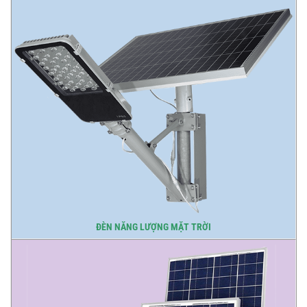
ĐÈN NĂNG LƯỢNG MẶT TRỜI