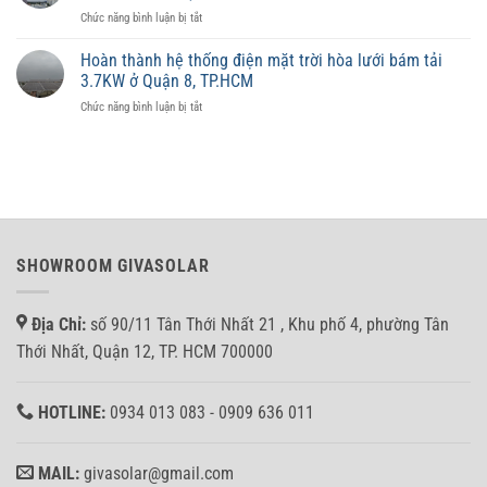
hợp
trữ
ở
Chức năng bình luận bị tắt
ảnh
từng
Hoàn
hưởng
diện
thành
đến
Hoàn thành hệ thống điện mặt trời hòa lưới bám tải
tích
lắp
giá
3.7KW ở Quận 8, TP.HCM
đặt
trị
ở
Chức năng bình luận bị tắt
hệ
tài
Hoàn
thống
sản
thành
10KW
không?
hệ
Hòa
thống
lưới
điện
bảm
mặt
tải
trời
cho
hòa
anh
SHOWROOM GIVASOLAR
lưới
Nhân
bám
tại
tải
Bình
Địa Chỉ:
số 90/11 Tân Thới Nhất 21 , Khu phố 4, phường Tân
3.7KW
Tân
ở
Thới Nhất, Quận 12, TP. HCM 700000
Quận
8,
TP.HCM
HOTLINE:
0934 013 083 - 0909 636 011
MAIL:
givasolar@gmail.com