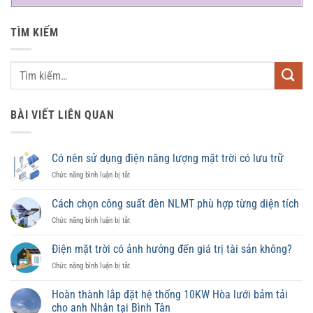
TÌM KIẾM
BÀI VIẾT LIÊN QUAN
Có nên sử dụng điện năng lượng mặt trời có lưu trữ
ở
Chức năng bình luận bị tắt
Có
nên
Cách chọn công suất đèn NLMT phù hợp từng diện tích
sử
ở
Chức năng bình luận bị tắt
dụng
Cách
điện
chọn
năng
Điện mặt trời có ảnh hưởng đến giá trị tài sản không?
công
lượng
ở
Chức năng bình luận bị tắt
suất
mặt
Điện
đèn
trời
mặt
NLMT
Hoàn thành lắp đặt hệ thống 10KW Hòa lưới bảm tải
có
trời
phù
lưu
cho anh Nhân tại Bình Tân
có