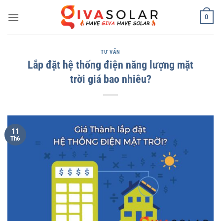
Bỏ
0
qua
nội
dung
TƯ VẤN
Lắp đặt hệ thống điện năng lượng mặt
trời giá bao nhiêu?
11
Th6