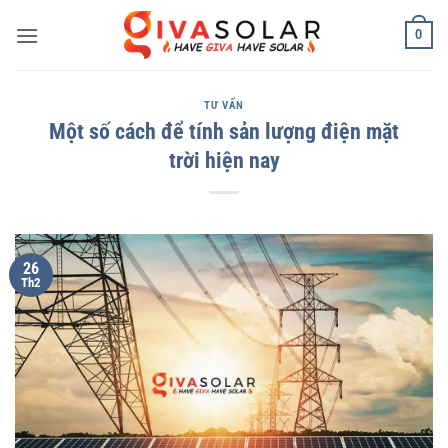
Bỏ
0
qua
nội
dung
TƯ VẤN
Một số cách để tính sản lượng điện mặt
trời hiện nay
26
Th2