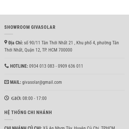
Hòa
thống
lưới
điện
bảm
mặt
tải
trời
cho
hòa
anh
SHOWROOM GIVASOLAR
lưới
Nhân
bám
tại
tải
Bình
Địa Chỉ:
số 90/11 Tân Thới Nhất 21 , Khu phố 4, phường Tân
3.7KW
Tân
ở
Thới Nhất, Quận 12, TP. HCM 700000
Quận
8,
TP.HCM
HOTLINE:
0934 013 083 - 0909 636 011
MAIL:
givasolar@gmail.com
GIỜ:
08:00 - 17:00
HỆ THỐNG CHI NHÁNH
CHI NHÁNH CỦ CHI:
Xã An Nhơn Tây, Huyện Củ Chi, TPHCM