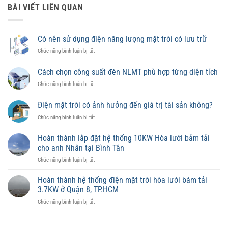
BÀI VIẾT LIÊN QUAN
Có nên sử dụng điện năng lượng mặt trời có lưu trữ
ở
Chức năng bình luận bị tắt
Có
nên
Cách chọn công suất đèn NLMT phù hợp từng diện tích
sử
ở
Chức năng bình luận bị tắt
dụng
Cách
điện
chọn
năng
Điện mặt trời có ảnh hưởng đến giá trị tài sản không?
công
lượng
ở
Chức năng bình luận bị tắt
suất
mặt
Điện
đèn
trời
mặt
NLMT
Hoàn thành lắp đặt hệ thống 10KW Hòa lưới bảm tải
có
trời
phù
lưu
cho anh Nhân tại Bình Tân
có
hợp
trữ
ở
Chức năng bình luận bị tắt
ảnh
từng
Hoàn
hưởng
diện
thành
đến
Hoàn thành hệ thống điện mặt trời hòa lưới bám tải
tích
lắp
giá
3.7KW ở Quận 8, TP.HCM
đặt
trị
ở
Chức năng bình luận bị tắt
hệ
tài
Hoàn
thống
sản
thành
10KW
không?
hệ