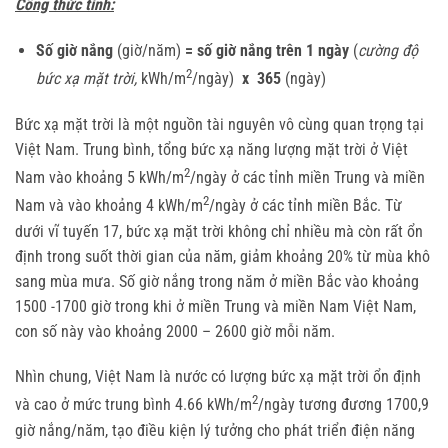
Công thức tính:
Số giờ nắng
(giờ/năm)
=
số giờ nắng trên 1 ngày
(
cường độ
2
bức xạ mặt trời,
kWh/m
/ngày)
x 365
(ngày)
Bức xạ mặt trời là một nguồn tài nguyên vô cùng quan trọng tại
Việt Nam. Trung bình, tổng bức xạ năng lượng mặt trời ở Việt
2
Nam vào khoảng 5 kWh/m
/ngày ở các tỉnh miền Trung và miền
2
Nam và vào khoảng 4 kWh/m
/ngày ở các tỉnh miền Bắc. Từ
dưới vĩ tuyến 17, bức xạ mặt trời không chỉ nhiều mà còn rất ổn
định trong suốt thời gian của năm, giảm khoảng 20% từ mùa khô
sang mùa mưa. Số giờ nắng trong năm ở miền Bắc vào khoảng
1500 -1700 giờ trong khi ở miền Trung và miền Nam Việt Nam,
con số này vào khoảng 2000 – 2600 giờ mỗi năm.
Nhìn chung, Việt Nam là nước có lượng bức xạ mặt trời ổn định
2
và cao ở mức trung bình 4.66 kWh/m
/ngày tương đương 1700,9
giờ nắng/năm, tạo điều kiện lý tưởng cho phát triển điện năng