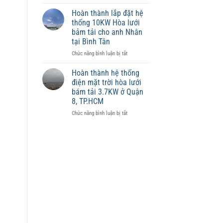
Điện
phù
mặt
hợp
Hoàn thành lắp đặt hệ
trời
từng
thống 10KW Hòa lưới
có
diện
bảm tải cho anh Nhân
ảnh
tích
tại Bình Tân
hưởng
đến
ở
Chức năng bình luận bị tắt
giá
Hoàn
trị
thành
Hoàn thành hệ thống
tài
lắp
điện mặt trời hòa lưới
sản
đặt
bám tải 3.7KW ở Quận
không?
hệ
8, TP.HCM
thống
10KW
ở
Chức năng bình luận bị tắt
Hòa
Hoàn
lưới
thành
bảm
hệ
tải
thống
cho
điện
anh
mặt
Nhân
trời
tại
hòa
Bình
lưới
Tân
bám
tải
3.7KW
ở