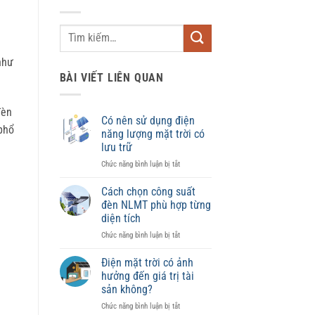
như
BÀI VIẾT LIÊN QUAN
đèn
Có nên sử dụng điện
 phổ
năng lượng mặt trời có
lưu trữ
ở
Chức năng bình luận bị tắt
Có
nên
Cách chọn công suất
sử
đèn NLMT phù hợp từng
dụng
diện tích
điện
ở
Chức năng bình luận bị tắt
năng
Cách
lượng
chọn
mặt
Điện mặt trời có ảnh
công
trời
hưởng đến giá trị tài
suất
có
sản không?
đèn
lưu
ở
Chức năng bình luận bị tắt
NLMT
trữ