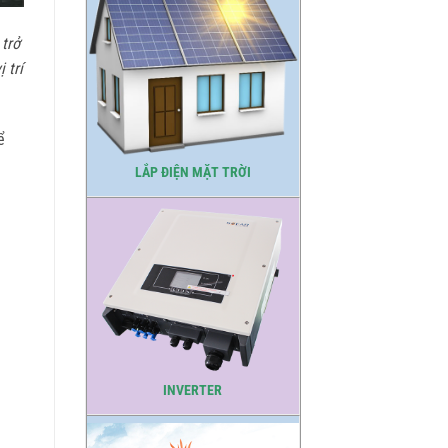
trở
 trí
ể
LẮP ĐIỆN MẶT TRỜI
INVERTER