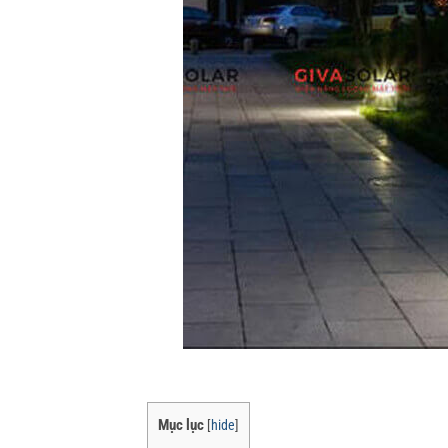
Mục lục
[
hide
]