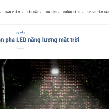
SẢN PHẨM
LẮP ĐẶT
TIN TỨC
CHÍNH SÁCH
TRUNG TÂM BẢ
TƯ VẤN
èn pha LED năng lượng mặt trời