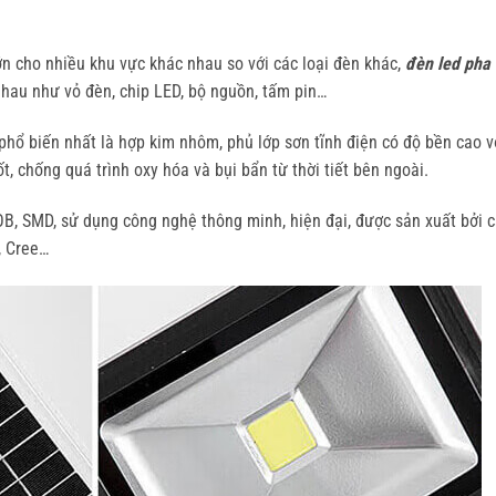
ớn cho nhiều khu vực khác nhau so với các loại đèn khác,
đèn led pha
au như vỏ đèn, chip LED, bộ nguồn, tấm pin…
hổ biến nhất là hợp kim nhôm, phủ lớp sơn tĩnh điện có độ bền cao v
t, chống quá trình oxy hóa và bụi bẩn từ thời tiết bên ngoài.
B, SMD, sử dụng công nghệ thông minh, hiện đại, được sản xuất bởi 
, Cree…