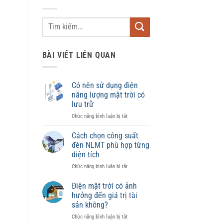
BÀI VIẾT LIÊN QUAN
Có nên sử dụng điện
năng lượng mặt trời có
lưu trữ
ở
Chức năng bình luận bị tắt
Có
nên
Cách chọn công suất
sử
đèn NLMT phù hợp từng
dụng
diện tích
điện
ở
Chức năng bình luận bị tắt
năng
Cách
lượng
chọn
mặt
Điện mặt trời có ảnh
công
trời
hưởng đến giá trị tài
suất
có
sản không?
đèn
lưu
ở
Chức năng bình luận bị tắt
NLMT
trữ