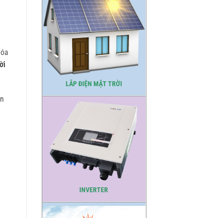
hóa
ời
LẮP ĐIỆN MẶT TRỜI
èn
INVERTER