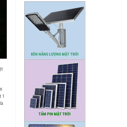
ĐÈN NĂNG LƯỢNG MẶT TRỜI
ệt
ời
t 1
là
TẤM PIN MẶT TRỜI