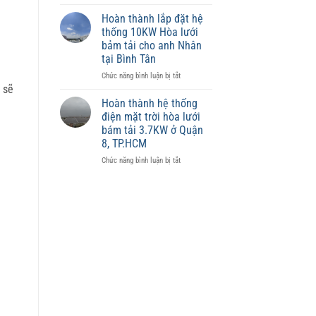
Điện
phù
mặt
hợp
Hoàn thành lắp đặt hệ
trời
từng
thống 10KW Hòa lưới
có
diện
bảm tải cho anh Nhân
ảnh
tích
tại Bình Tân
hưởng
đến
ở
Chức năng bình luận bị tắt
giá
 sẽ
Hoàn
trị
thành
Hoàn thành hệ thống
tài
lắp
điện mặt trời hòa lưới
sản
đặt
bám tải 3.7KW ở Quận
không?
hệ
8, TP.HCM
thống
10KW
ở
Chức năng bình luận bị tắt
Hòa
Hoàn
lưới
thành
bảm
hệ
tải
thống
cho
điện
anh
mặt
Nhân
trời
tại
hòa
Bình
lưới
Tân
bám
tải
3.7KW
ở