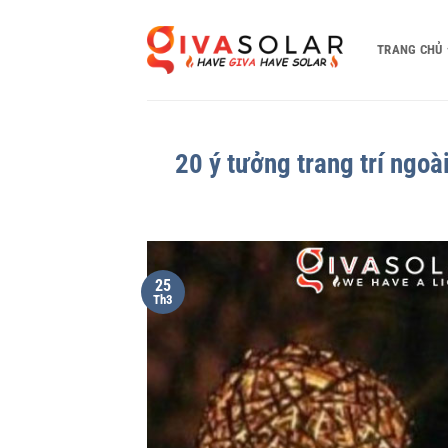
Bỏ
qua
TRANG CHỦ
nội
dung
20 ý tưởng trang trí ngoà
25
Th3