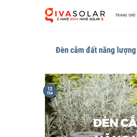
Bỏ
qua
TRANG CHỦ
nội
dung
Đèn cắm đất năng lượng 
12
Th4