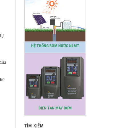
 tự
HỆ THỐNG BƠM NƯỚC NLMT
 của
cho
BIẾN TẦN MÁY BƠM
TÌM KIẾM