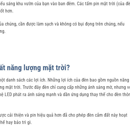
iếu sáng khu vườn của bạn vào ban đêm. Các tấm pin mặt trời (của đ
ốt hơn.
của chúng, cần được làm sạch và không có bụi đọng trên chúng, nếu
ng.
ất năng lượng mặt trời?
một danh sách các lợi ích. Những lợi ích của đèn bao gồm nguồn năng
ng mặt trời. Trước đây đèn chỉ cung cấp những ánh sáng mờ, nhưng v
ghệ LED phát ra ánh sáng mạnh và dần ứng dụng thay thế cho đèn thô
ợc cải thiện và pin hiệu quả hơn đã cho phép đèn cắm đất này hoạt
ế hay bảo trì gì.