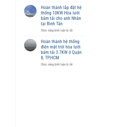
Điện
phù
mặt
hợp
Hoàn thành lắp đặt hệ
trời
từng
thống 10KW Hòa lưới
có
diện
bảm tải cho anh Nhân
ảnh
tích
tại Bình Tân
hưởng
đến
ở
Chức năng bình luận bị tắt
giá
Hoàn
trị
thành
Hoàn thành hệ thống
tài
lắp
điện mặt trời hòa lưới
sản
đặt
bám tải 3.7KW ở Quận
không?
hệ
8, TP.HCM
thống
10KW
ở
Chức năng bình luận bị tắt
Hòa
Hoàn
lưới
thành
bảm
hệ
tải
thống
cho
điện
anh
mặt
Nhân
trời
tại
hòa
Bình
lưới
Tân
bám
tải
3.7KW
ở