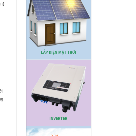
èn)
LẮP ĐIỆN MẶT TRỜI
ới
ng
INVERTER