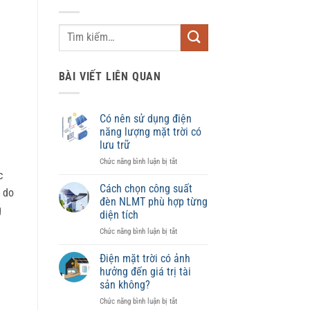
BÀI VIẾT LIÊN QUAN
Có nên sử dụng điện
năng lượng mặt trời có
lưu trữ
ở
Chức năng bình luận bị tắt
Có
c
nên
Cách chọn công suất
 do
sử
đèn NLMT phù hợp từng
g
dụng
diện tích
điện
ở
Chức năng bình luận bị tắt
năng
Cách
lượng
chọn
mặt
Điện mặt trời có ảnh
công
trời
hưởng đến giá trị tài
suất
có
sản không?
đèn
lưu
ở
Chức năng bình luận bị tắt
NLMT
trữ