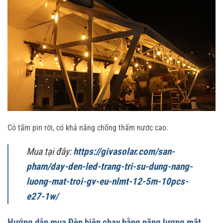
Có tấm pin rời, có khả năng chống thấm nước cao.
Mua tại đây:
https://givasolar.com/san-
pham/day-den-led-trang-tri-su-dung-nang-
luong-mat-troi-gv-eu-nlmt-12-5m-10pcs-
e27-1w/
Hướng dẫn mua Đèn hiên chạy bằng năng lượng mặt