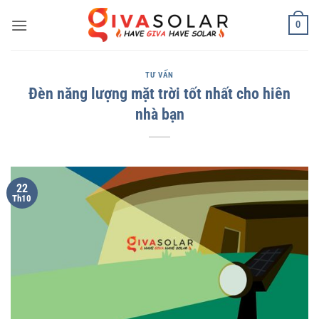
Bỏ
0
qua
nội
dung
TƯ VẤN
Đèn năng lượng mặt trời tốt nhất cho hiên
nhà bạn
22
Th10