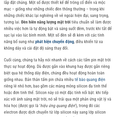
lắp đặt chúng. Một số được thiết kế để trông cổ điển và mộc
mạc – giống như những chiếc đèn thông thường – trong khi
những chiếc khác lại nghiêng về vẻ ngoài hiện đại, sang trọng,
tương lai.
Đèn hiên năng lượng mặt trời
tiêu chuẩn sẽ làm được
nhiều việc hơn là tự động bật và sáng suốt đêm, trước khi tắt để
sạc lại vào lúc bình minh. Một số đèn sẽ đi kèm với các tính
năng bổ sung như
phát hiện chuyển động
, điều khiển từ xa
không dây và cài đặt độ sáng thay đổi.
Cuối cùng, chúng ta hãy nói nhanh về cách các tấm pin mặt trời
thực sự hoạt động. Dù được gắn vào khung hay được gắn riêng
biệt qua hệ thống dây điện, chúng đều hoạt động hoàn toàn
giống nhau. Bản thân tấm pin chứa nhiều
tế bào quang điện
riêng lẻ nhỏ hơn, bao gồm các màng mỏng silicon đa tinh thể
hoặc đơn tinh thể. Silicon này có một đặc tính nổi bật: khi tiếp
xúc với ánh sáng mặt trời, nó sẽ trải qua một phản ứng vật lý và
hóa học (được gọi là ‘
hiệu ứng quang điện
‘), trong đó các
electron được dịch chuyển từ lớp silicon này sang lớp silicon