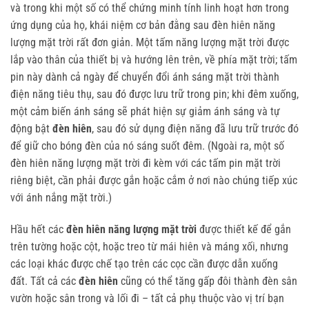
và trong khi một số có thể chứng minh tính linh hoạt hơn trong
ứng dụng của họ, khái niệm cơ bản đằng sau đèn hiên năng
lượng mặt trời rất đơn giản. Một tấm năng lượng mặt trời được
lắp vào thân của thiết bị và hướng lên trên, về phía mặt trời; tấm
pin này dành cả ngày để chuyển đổi ánh sáng mặt trời thành
điện năng tiêu thụ, sau đó được lưu trữ trong pin; khi đêm xuống,
một cảm biến ánh sáng sẽ phát hiện sự giảm ánh sáng và tự
động bật
đèn hiên
, sau đó sử dụng điện năng đã lưu trữ trước đó
để giữ cho bóng đèn của nó sáng suốt đêm. (Ngoài ra, một số
đèn hiên năng lượng mặt trời đi kèm với các tấm pin mặt trời
riêng biệt, cần phải được gắn hoặc cắm ở nơi nào chúng tiếp xúc
với ánh nắng mặt trời.)
Hầu hết các
đèn hiên năng lượng mặt trời
được thiết kế để gắn
trên tường hoặc cột, hoặc treo từ mái hiên và máng xối, nhưng
các loại khác được chế tạo trên các cọc cần được dẫn xuống
đất. Tất cả các
đèn hiên
cũng có thể tăng gấp đôi thành đèn sân
vườn hoặc sân trong và lối đi – tất cả phụ thuộc vào vị trí bạn