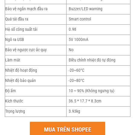
Bảo vệ ngắn mạch đầu ra
Buzzer/LED warning
Quá tải đầu ra
Smart control
Hệ số công suất tải
0.98
Ngõ ra USB
5V 1000mA
Bảo vệ ngược cực ắc quy
No
Làm mát
Điều chỉnh nhiệt độ tự động
Nhiệt độ hoạt động
-20~60°C
Nhiệt độ bảo quản
-20~80°C
Độ ẩm
10 ~ 90% (Không ngưng tụ)
Kích thước
36.5 * 17.7 * 8.3cm
Trọng lượng
3.93kg
MUA TRÊN SHOPEE