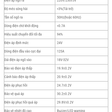
Điện áp ngõ ra
220V/230±5V
Độ méo sóng hài
<3%(Tải trở)
Tần số ngõ ra
50Hz(hoặc 60Hz)
Dòng điện chờ khởi động
<0.7A
Hiệu suất chuyển đổi tối đa
94%
Điện áp định mức
24V
Dòng điện đầu vào cực đại
125A
Dải điện áp ngõ vào
18V-32V
Bào vệ điện áp thấp
19.9±0.2V
Cảnh báo điện áp thấp
20.9±0.2V
Điện áp phục hồi
24.7±0.2V
Bảo vệ quá áp
30.2±0.2V
Điện áp phục hồi quá áp
29.8V±0.2V
Bảo vệ nhiệt độ cao
Buzzer/LED warning