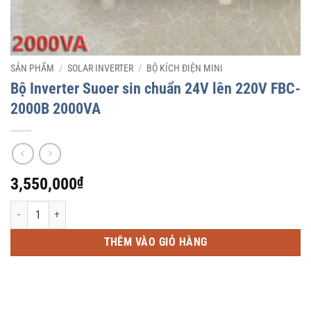
SẢN PHẨM
/
SOLAR INVERTER
/
BỘ KÍCH ĐIỆN MINI
Bộ Inverter Suoer sin chuẩn 24V lên 220V FBC-
2000B 2000VA
3,550,000
₫
Bộ Inverter Suoer sin chuẩn 24V lên 220V FBC-2000B 2000VA số lượng
THÊM VÀO GIỎ HÀNG