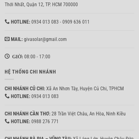
Thới Nhất, Quận 12, TP. HCM 700000
HOTLINE:
0934 013 083 - 0909 636 011
MAIL:
givasolar@gmail.com
GIỜ:
08:00 - 17:00
HỆ THỐNG CHI NHÁNH
CHI NHÁNH CỦ CHI:
Xã An Nhơn Tây, Huyện Củ Chi, TPHCM
HOTLINE:
0934 013 083
CHI NHÁNH CẦN THƠ:
28 Trần Việt Châu, An Hòa, Ninh Kiều
HOTLINE:
0988 276 771
CHI NHÁNH BÀ RỊA – VŨNG TÀU:
Xã Láng Lớn, Huyện Châu Đức