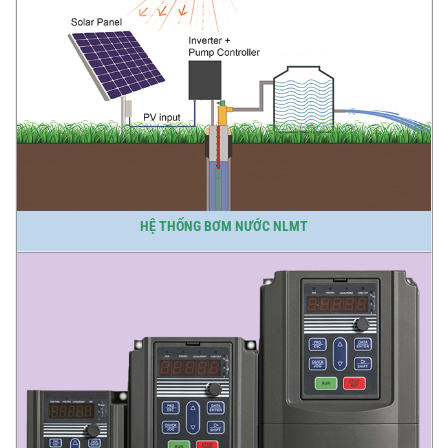
HỆ THỐNG BƠM NƯỚC NLMT