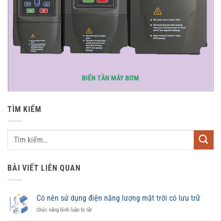
BIẾN TẦN MÁY BƠM
TÌM KIẾM
BÀI VIẾT LIÊN QUAN
Có nên sử dụng điện năng lượng mặt trời có lưu trữ
ở
Chức năng bình luận bị tắt
Có