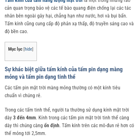
Tấm kính của tấm năng lượng mặt trời
là một trong những rào
cản quan trọng bảo vệ các tế bào quang điện chống lại các tác
nhân bên ngoài gây hại, chẳng hạn như nước, hơi và bụi bẩn.
Tấm kính cũng cung cấp độ phản xạ thấp, độ truyền sáng cao và
độ bền cao.
Mục lục
[
hide
]
Sự khác biệt giữa tấm kính của tấm pin dạng màng
mỏng và tấm pin dạng tinh thể
Các tấm pin mặt trời màng mỏng thường có một kính tiêu
chuẩn vì chúng rẻ.
Trong các tấm tinh thể, người ta thường sử dụng kính mặt trời
dày
3 đến 4mm
. Kính trong các tấm pin mặt trời tinh thể càng
dày thì chúng càng
ổn định
. Tấm kính trên các mô-đun rẻ hơn có
thể mỏng tới 2,5mm.