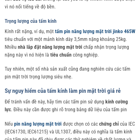
vì nó nổi tiếng về độ bền.
Trọng lượng của tấm kính
Kính rất nặng, ví dụ, một
tấm pin năng lượng mặt trời jinko 465W
tiêu chuẩn với một mảnh kính dày 3,5mm nặng khoảng 25kg.
Nhiều
nhà lắp đặt năng lượng mặt trời
chấp nhận trọng lượng
nặng này vì nó hiện là
tiêu chuẩn
công nghiệp.
Tuy nhiên, một số nhà sản xuất cũng đang nghiên cứu các tấm
pin mặt trời trọng lượng siêu nhẹ.
Sự nguy hiểm của tấm kính làm pin mặt trời giá rẻ
Để tránh vấn đề này, hãy tìm các tấm pin sử dụng
kính
cường
lực
. Điều này cần được ghi rõ trong bảng dữ liệu của tấm pin
Nếu
pin năng lượng mặt trời
được chọn có các
chứng chỉ
của IEC
(IEC61730, IEC61215) và UL1307, điều này có nghĩa là tấm kính
của tấm pin này đã chịu được các thử nghiệm về chất lượng và