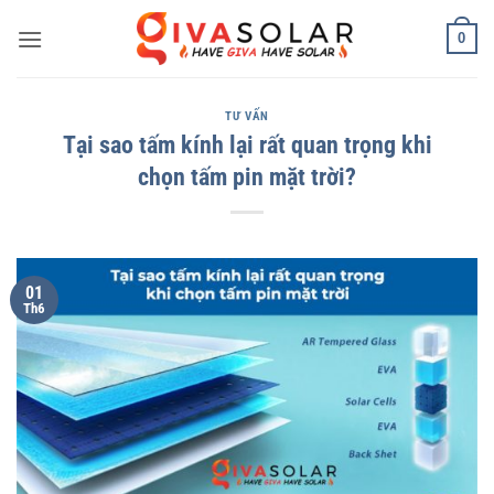
Bỏ
0
qua
nội
dung
TƯ VẤN
Tại sao tấm kính lại rất quan trọng khi
chọn tấm pin mặt trời?
01
Th6