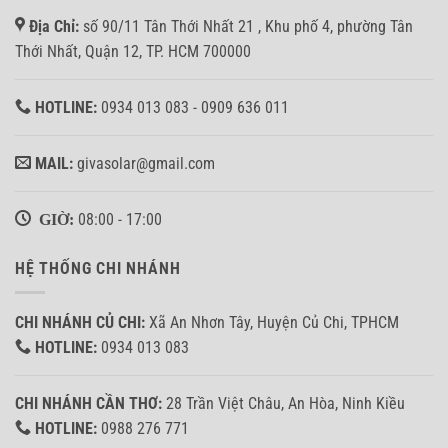
tải
Bình
Địa Chỉ:
số 90/11 Tân Thới Nhất 21 , Khu phố 4, phường Tân
3.7KW
Tân
ở
Thới Nhất, Quận 12, TP. HCM 700000
Quận
8,
TP.HCM
HOTLINE:
0934 013 083 - 0909 636 011
MAIL:
givasolar@gmail.com
GIỜ:
08:00 - 17:00
HỆ THỐNG CHI NHÁNH
CHI NHÁNH CỦ CHI:
Xã An Nhơn Tây, Huyện Củ Chi, TPHCM
HOTLINE:
0934 013 083
CHI NHÁNH CẦN THƠ:
28 Trần Việt Châu, An Hòa, Ninh Kiều
HOTLINE:
0988 276 771