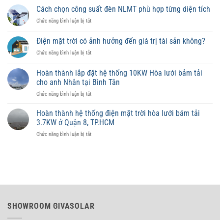
nên
Cách chọn công suất đèn NLMT phù hợp từng diện tích
sử
ở
Chức năng bình luận bị tắt
dụng
Cách
điện
chọn
năng
Điện mặt trời có ảnh hưởng đến giá trị tài sản không?
công
lượng
ở
Chức năng bình luận bị tắt
suất
mặt
Điện
đèn
trời
mặt
NLMT
Hoàn thành lắp đặt hệ thống 10KW Hòa lưới bảm tải
có
trời
phù
lưu
cho anh Nhân tại Bình Tân
có
hợp
trữ
ở
Chức năng bình luận bị tắt
ảnh
từng
Hoàn
hưởng
diện
thành
đến
Hoàn thành hệ thống điện mặt trời hòa lưới bám tải
tích
lắp
giá
3.7KW ở Quận 8, TP.HCM
đặt
trị
ở
Chức năng bình luận bị tắt
hệ
tài
Hoàn
thống
sản
thành
10KW
không?
hệ
Hòa
thống
lưới
điện
bảm
mặt
tải
trời
cho
hòa
anh
SHOWROOM GIVASOLAR
lưới
Nhân
bám
tại