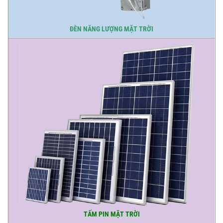
ĐÈN NĂNG LƯỢNG MẶT TRỜI
TẤM PIN MẶT TRỜI