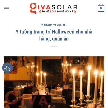
Bỏ
0
qua
nội
dung
Ý TƯỞNG TRANG TRÍ
Ý tưởng trang trí Halloween cho nhà
hàng, quán ăn
20
Th10