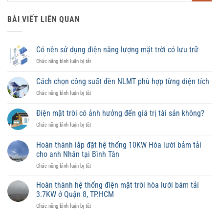
BÀI VIẾT LIÊN QUAN
Có nên sử dụng điện năng lượng mặt trời có lưu trữ
ở
Chức năng bình luận bị tắt
Có
nên
Cách chọn công suất đèn NLMT phù hợp từng diện tích
sử
ở
Chức năng bình luận bị tắt
dụng
Cách
điện
chọn
năng
Điện mặt trời có ảnh hưởng đến giá trị tài sản không?
công
lượng
ở
Chức năng bình luận bị tắt
suất
mặt
Điện
đèn
trời
mặt
NLMT
Hoàn thành lắp đặt hệ thống 10KW Hòa lưới bảm tải
có
trời
phù
lưu
cho anh Nhân tại Bình Tân
có
hợp
trữ
ở
Chức năng bình luận bị tắt
ảnh
từng
Hoàn
hưởng
diện
thành
đến
Hoàn thành hệ thống điện mặt trời hòa lưới bám tải
tích
lắp
giá
3.7KW ở Quận 8, TP.HCM
đặt
trị
ở
Chức năng bình luận bị tắt
hệ
tài
Hoàn
thống
sản