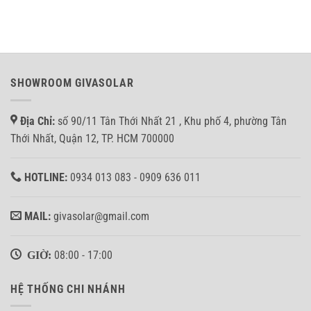
thành
10KW
không?
hệ
Hòa
thống
lưới
điện
bảm
mặt
tải
trời
cho
hòa
anh
SHOWROOM GIVASOLAR
lưới
Nhân
bám
tại
tải
Bình
Địa Chỉ:
số 90/11 Tân Thới Nhất 21 , Khu phố 4, phường Tân
3.7KW
Tân
ở
Thới Nhất, Quận 12, TP. HCM 700000
Quận
8,
TP.HCM
HOTLINE:
0934 013 083 - 0909 636 011
MAIL:
givasolar@gmail.com
GIỜ:
08:00 - 17:00
HỆ THỐNG CHI NHÁNH