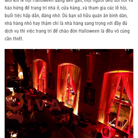
Mỗi khi lễ hội Halloween đang đến gần, mọi người đều sôi nổi và
hào hứng để trang trí nhà ở, cửa hàng…và tham gia các lễ hội,
buổi tiệc hấp dẫn, đáng nhớ. Dù bạn sở hữu quán ăn bình dân,
nhà hàng nhỏ hay thậm chí là nhà hàng sang trọng với đầy đủ
dịch vụ thì việc trang trí để chào đón Halloween là đều vô cùng
cần thiết.