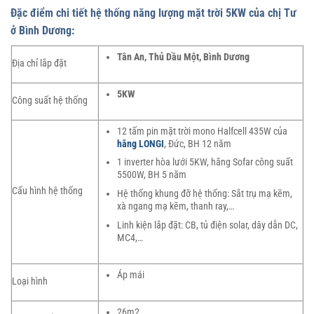
Đặc điểm chi tiết hệ thống năng lượng mặt trời 5KW của chị Tư
ở Bình Dương:
Tân An, Thủ Dầu Một, Bình Dương
Địa chỉ lắp đặt
5KW
Công suất hệ thống
12 tấm pin mặt trời mono Halfcell 435W của
hãng LONGI
, Đức, BH 12 năm
1 inverter hòa lưới 5KW, hãng Sofar công suất
5500W, BH 5 năm
Cấu hình hệ thống
Hệ thống khung đỡ hệ thống: Sắt trụ mạ kẽm,
xà ngang mạ kẽm, thanh ray,…
Linh kiện lắp đặt: CB, tủ điện solar, dây dẫn DC,
MC4,…
Áp mái
Loại hình
26m2