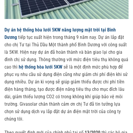
Dự án hệ thống hòa lưới 5KW năng lượng mặt trời tại Bình
Dương
tiếp tục xuất hiện trong tháng 9 năm nay. Dự án lắp đặt
cho chị Tư tại Thủ Dầu Một thành phố Bình Dương với công suất
là 5KW. Hiện nay dự án đã hoàn thành và bàn giao lại cho gia
đình chị sử dụng. Thông thường với mức điện tiêu thụ không quá
cao thì
hệ thống hòa lưới 5KW
sẽ là một định mức phù hợp để
phục vụ nhu cầu sử dụng điện cũng như giảm chi phí điện khi sử
dụng nhiều. Dự án kì vọng sẽ giúp giảm thiếu được chi phí tiền
điện hàng tháng, tạo được điện năng tiêu thụ cho mục đích lâu
dài, giảm thiếu lượng CO2 có trong không khí giúp bảo vệ môi
trường. Givasolar chân thành cảm ơn chị Tư đã tin tưởng lựa
chọn sử dụng dịch vụ lắp đặt dự án điện mặt trời của công ty
chúng tôi.
Theo quyết đinh mới của chính phủ tại số
13/2020
thì các hộ gia