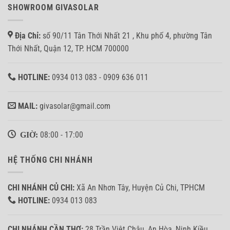
hòa
anh
SHOWROOM GIVASOLAR
lưới
Nhân
bám
tại
tải
Bình
Địa Chỉ:
số 90/11 Tân Thới Nhất 21 , Khu phố 4, phường Tân
3.7KW
Tân
ở
Thới Nhất, Quận 12, TP. HCM 700000
Quận
8,
TP.HCM
HOTLINE:
0934 013 083 - 0909 636 011
MAIL:
givasolar@gmail.com
GIỜ:
08:00 - 17:00
HỆ THỐNG CHI NHÁNH
CHI NHÁNH CỦ CHI:
Xã An Nhơn Tây, Huyện Củ Chi, TPHCM
HOTLINE:
0934 013 083
CHI NHÁNH CẦN THƠ:
28 Trần Việt Châu, An Hòa, Ninh Kiều