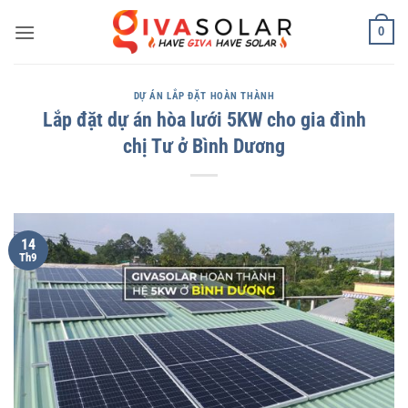
Bỏ
0
qua
nội
dung
DỰ ÁN LẮP ĐẶT HOÀN THÀNH
Lắp đặt dự án hòa lưới 5KW cho gia đình
chị Tư ở Bình Dương
14
Th9