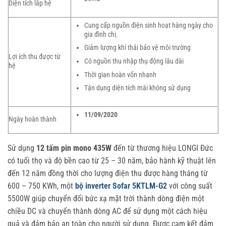
Diện tích lắp hệ
Cung cấp nguồn điện sinh hoạt hàng ngày cho
gia đình chị.
Giảm lượng khí thải bảo vệ môi trường
Lợi ích thu được từ
Có nguồn thu nhập thụ động lâu dài
hệ
Thời gian hoàn vốn nhanh
Tận dụng diện tích mái không sử dụng
11/09/2020
Ngày hoàn thành
Sử dụng
12 tấm pin mono 435W
đến từ thương hiệu LONGI Đức
có tuổi thọ và độ bền cao từ 25 – 30 năm, bảo hành kỹ thuật lên
đến 12 năm đồng thời cho lượng điện thu được hàng tháng từ
600 – 750 KWh, một
bộ inverter Sofar 5KTLM-G2
với công suất
5500W giúp chuyển đổi bức xạ mặt trời thành dòng điện một
chiều DC và chuyển thành dòng AC để sử dụng một cách hiệu
quả và đảm bảo an toàn cho người sử dụng. Được cam kết đảm