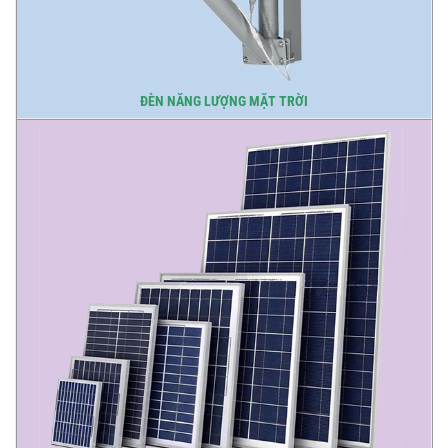
ĐÈN NĂNG LƯỢNG MẶT TRỜI