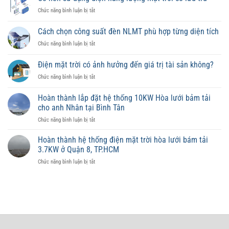
ở
Chức năng bình luận bị tắt
Có
nên
Cách chọn công suất đèn NLMT phù hợp từng diện tích
sử
ở
Chức năng bình luận bị tắt
dụng
Cách
điện
chọn
năng
Điện mặt trời có ảnh hưởng đến giá trị tài sản không?
công
lượng
ở
Chức năng bình luận bị tắt
suất
mặt
Điện
đèn
trời
mặt
NLMT
Hoàn thành lắp đặt hệ thống 10KW Hòa lưới bảm tải
có
trời
phù
lưu
cho anh Nhân tại Bình Tân
có
hợp
trữ
ở
Chức năng bình luận bị tắt
ảnh
từng
Hoàn
hưởng
diện
thành
đến
Hoàn thành hệ thống điện mặt trời hòa lưới bám tải
tích
lắp
giá
3.7KW ở Quận 8, TP.HCM
đặt
trị
ở
Chức năng bình luận bị tắt
hệ
tài
Hoàn
thống
sản
thành
10KW
không?
hệ
Hòa
thống
lưới
điện
bảm
mặt
tải
trời
cho