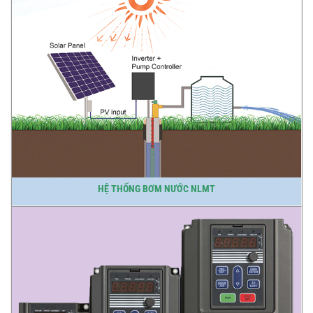
HỆ THỐNG BƠM NƯỚC NLMT