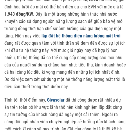
đình hòa lưới áp mái có thể bán điện dư cho EVN với mức giá là
1,943 đồng/KW
. Đây là một trong những hình thức nhà nước
khuyến cáo sử dụng nguồn năng lượng sạch để giúp bảo vệ môi
trường đồng thời hạn chế sự ảnh hưởng của giá điện ngày một
tăng. Hiện nay việc
lắp đặt hệ thống điện năng lượng mặt trời
đang rất được quan tâm với tinh thần sẽ đem đến được sự lợi ích
khi đầu tư hệ thống này. Với mức giá ngày nay đã hợp lý hơn
nhiều, thì hệ thống đã có thể cung cấp năng lượng cho mọi nhu
cầu của người sử dụng chẳng hạn như: tiêu thụ, kinh doanh hoặc
cả hai cùng lúc đều kì vọng mang đến những lợi ích nhất định.
Do đó việc xem xét sử dụng một hệ thống năng lượng mặt trời là
điều cần thiết trong thời điểm này.
Tính tới thời điểm này,
Givasolar
đã thi công được rất nhiều dự
án trên toàn bộ khu vực lãnh thổ nên kinh nghiệm lắp đặt cùng
sự tin tưởng của khách hàng đã ngày một cải thiện. Ngoài ra
cùng đội ngũ nhân viên chuyên nghiệp sẽ hưỡng dẫn khách hàng
một cách kĩ càng về quy trình lắp đặt của công ty là thiết kế hệ