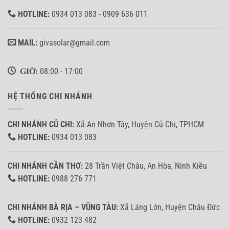
8,
TP.HCM
HOTLINE:
0934 013 083 - 0909 636 011
MAIL:
givasolar@gmail.com
GIỜ:
08:00 - 17:00
HỆ THỐNG CHI NHÁNH
CHI NHÁNH CỦ CHI:
Xã An Nhơn Tây, Huyện Củ Chi, TPHCM
HOTLINE:
0934 013 083
CHI NHÁNH CẦN THƠ:
28 Trần Việt Châu, An Hòa, Ninh Kiều
HOTLINE:
0988 276 771
CHI NHÁNH BÀ RỊA – VŨNG TÀU:
Xã Láng Lớn, Huyện Châu Đức
HOTLINE:
0932 123 482