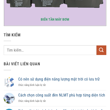
BIẾN TẦN MÁY BƠM
TÌM KIẾM
BÀI VIẾT LIÊN QUAN
Có nên sử dụng điện năng lượng mặt trời có lưu trữ
ở
Chức năng bình luận bị tắt
Có
nên
Cách chọn công suất đèn NLMT phù hợp từng diện tích
sử
ở
Chức năng bình luận bị tắt
dụng
Cách
điện
chọn
năng