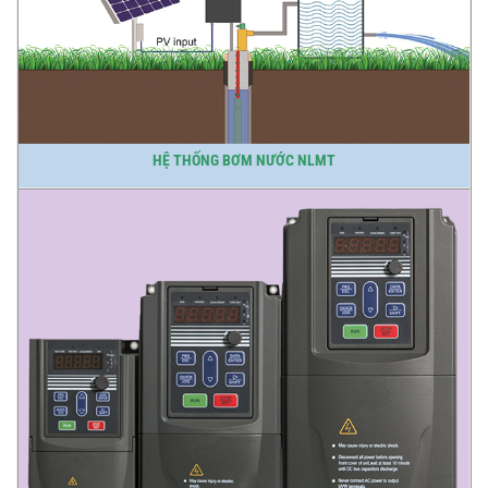
HỆ THỐNG BƠM NƯỚC NLMT