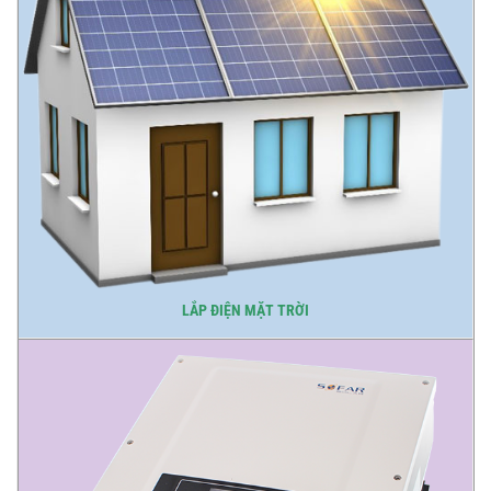
LẮP ĐIỆN MẶT TRỜI