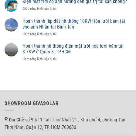
Điện mặt trời có ảnh hưởng đến giá trị tài sản không?
công
lượng
ở
Chức năng bình luận bị tắt
suất
mặt
Điện
đèn
trời
mặt
NLMT
Hoàn thành lắp đặt hệ thống 10KW Hòa lưới bảm tải
có
trời
phù
lưu
cho anh Nhân tại Bình Tân
có
hợp
trữ
ở
Chức năng bình luận bị tắt
ảnh
từng
Hoàn
hưởng
diện
thành
đến
Hoàn thành hệ thống điện mặt trời hòa lưới bám tải
tích
lắp
giá
3.7KW ở Quận 8, TP.HCM
đặt
trị
ở
Chức năng bình luận bị tắt
hệ
tài
Hoàn
thống
sản
thành
10KW
không?
hệ
Hòa
thống
lưới
điện
bảm
mặt
tải
trời
cho
hòa
anh
SHOWROOM GIVASOLAR
lưới
Nhân
bám
tại
tải
Bình
Địa Chỉ:
số 90/11 Tân Thới Nhất 21 , Khu phố 4, phường Tân
3.7KW
Tân
ở
Thới Nhất, Quận 12, TP. HCM 700000
Quận