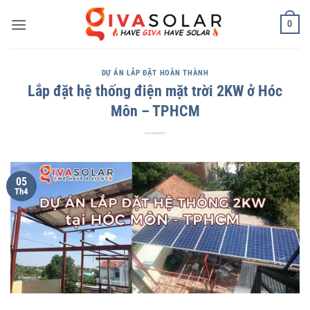
Bỏ
0
qua
nội
dung
DỰ ÁN LẮP ĐẶT HOÀN THÀNH
Lắp đặt hệ thống điện mặt trời 2KW ở Hóc
Môn – TPHCM
05
Th4