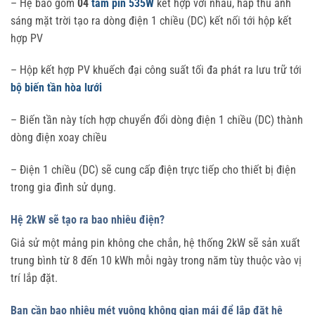
– Hệ bao gồm
04
tấm pin 535W
kết hợp với nhau, hấp thu ánh
sáng mặt trời tạo ra dòng điện 1 chiều (DC) kết nối tới hộp kết
hợp PV
– Hộp kết hợp PV khuếch đại công suất tối đa phát ra lưu trữ tới
bộ biến tần hòa lưới
– Biến tần này tích hợp chuyển đổi dòng điện 1 chiều (DC) thành
dòng điện xoay chiều
– Điện 1 chiều (DC) sẽ cung cấp điện trực tiếp cho thiết bị điện
trong gia đình sử dụng.
Hệ 2kW sẽ tạo ra bao nhiêu điện?
Giả sử một mảng pin không che chắn, hệ thống 2kW sẽ sản xuất
trung bình từ 8 đến 10 kWh mỗi ngày trong năm tùy thuộc vào vị
trí lắp đặt.
Bạn cần bao nhiêu mét vuông không gian mái để lắp đặt hệ