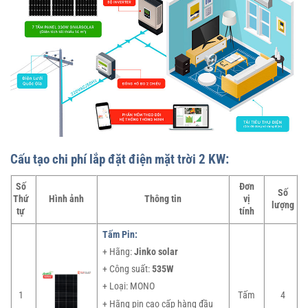
Cấu tạo chi phí lắp đặt điện mặt trời 2 KW:
Số
Đơn
Số
Thứ
Hình ảnh
Thông tin
vị
lượng
tự
tính
Tấm Pin:
+ Hãng:
Jinko solar
+ Công suất:
535W
+ Loại: MONO
1
Tấm
4
+ Hãng pin cao cấp hàng đầu