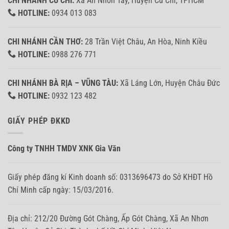
CHI NHÁNH CỦ CHI:
Xã An Nhơn Tây, Huyện Củ Chi, TPHCM
HOTLINE:
0934 013 083
CHI NHÁNH CẦN THƠ:
28 Trần Việt Châu, An Hòa, Ninh Kiều
HOTLINE:
0988 276 771
CHI NHÁNH BÀ RỊA – VŨNG TÀU:
Xã Láng Lớn, Huyện Châu Đức
HOTLINE:
0932 123 482
GIẤY PHÉP ĐKKD
Công ty TNHH TMDV XNK Gia Văn
Giấy phép đăng kí Kinh doanh số: 0313696473 do Sở KHĐT Hồ
Chí Minh cấp ngày: 15/03/2016.
Địa chỉ: 212/20 Đường Gót Chàng, Ấp Gót Chàng, Xã An Nhơn