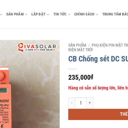
SẢN PHẨM
LẮP ĐẶT
TIN TỨC
CHÍNH SÁCH
TRUNG TÂM BẢ
SẢN PHẨM
/
PHỤ KIỆN PIN MẶT TR
ĐIỆN MẶT TRỜI
CB Chống sét DC 
235,000
₫
Hàng có sẵn số lượng lớn, liên 
CB Chống sét DC SUNNOM 2P 500V s
THÊ