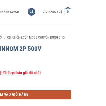
0
O HÀNH SOFAR
GIỎ HÀNG /
0
₫
ỜI
/
CB, CHỐNG SÉT, MCCB CHUYÊN DỤNG CHO
SUNNOM 2P 500V
hệ để được báo giá tốt nhất
ố lượng
M VÀO GIỎ HÀNG