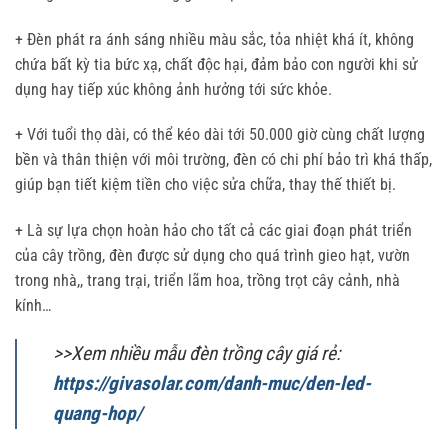
+ Đèn phát ra ánh sáng nhiều màu sắc, tỏa nhiệt khá ít, không
chứa bất kỳ tia bức xạ, chất độc hại, đảm bảo con người khi sử
dụng hay tiếp xúc không ảnh hưởng tới sức khỏe.
+ Với tuổi thọ dài, có thể kéo dài tới 50.000 giờ cùng chất lượng
bền và thân thiện với môi trường, đèn có chi phí bảo trì khá thấp,
giúp bạn tiết kiệm tiền cho việc sửa chữa, thay thế thiết bị.
+ Là sự lựa chọn hoàn hảo cho tất cả các giai đoạn phát triển
của cây trồng, đèn được sử dụng cho quá trình gieo hạt, vườn
trong nhà,, trang trại, triển lãm hoa, trồng trọt cây cảnh, nhà
kính…
>>Xem nhiều mẫu đèn trồng cây giá rẻ:
https://givasolar.com/danh-muc/den-led-
quang-hop/