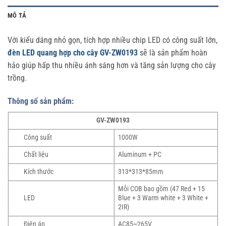
MÔ TẢ
Với kiểu dáng nhỏ gọn, tích hợp nhiều chip LED có công suất lớn,
đèn LED quang hợp cho cây GV-ZW0193
sẽ là sản phẩm hoàn
hảo giúp hấp thu nhiều ánh sáng hơn và tăng sản lượng cho cây
trồng.
Thông số sản phẩm:
GV-ZW0193
Công suất
1000W
Chất liệu
Aluminum + PC
Kích thước
313*313*85mm
Mỗi COB bao gồm (47 Red + 15
LED
Blue + 3 Warm white + 3 White +
2IR)
Điện áp
AC85~265V