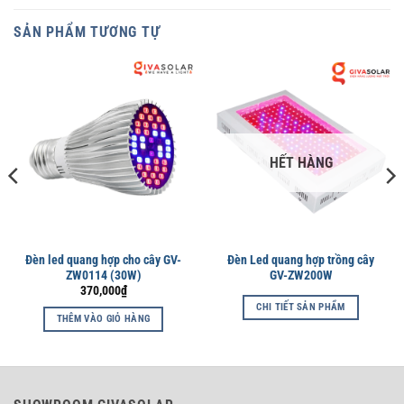
SẢN PHẨM TƯƠNG TỰ
HẾT HÀNG
Đèn led quang hợp cho cây GV-
Đèn Led quang hợp trồng cây
ZW0114 (30W)
GV-ZW200W
370,000
₫
CHI TIẾT SẢN PHẨM
THÊM VÀO GIỎ HÀNG