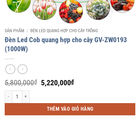
SẢN PHẨM
/
ĐÈN LED QUANG HỢP CHO CÂY TRỒNG
Đèn Led Cob quang hợp cho cây GV-ZW0193
(1000W)
Giá
Giá
5,800,000
₫
5,220,000
₫
gốc
hiện
Đèn Led Cob quang hợp cho cây GV-ZW0193 (1000W) số lượng
là:
tại
5,800,000₫.
là:
THÊM VÀO GIỎ HÀNG
5,220,000₫.