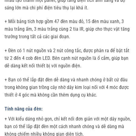
nhau tạo thành một panel, giúp tăng diện tích ánh sáng và độ
sáng lớn mà chi phí điện tiêu thụ lại khá ít.
+ Mỗi bảng tích hợp gồm 47 đèn màu đỏ, 15 đèn màu xanh, 3
màu trắng ấm, 3 màu trắng cùng 2 tia IR, giúp cho thực vật tăng
trưởng trong tất cả các giai đoạn.
+ Đèn có 1 nút nguồn và 2 nút công tắc, được phân ra để bật tắt
từ 2 đến 4 cob đèn LED. Bên cạnh nút nguồn là ổ cắm, giúp bạn
dễ dàng kết nối thiết bị với nguồn điện.
+ Bạn có thể lắp đặt đèn dễ dàng và nhanh chóng ở bất cứ đâu
trong không gian trồng cây nhờ dây kim loại nối với 4 móc được
thiết ở 4 góc mà không cần thêm dụng cụ khác.
Tính năng của đèn:
+ Với kiểu dáng nhỏ gọn, chỉ kết nối đơn giản với một dây nguồn,
bạn có thể lắp đặt đèn một cách nhanh chóng và dễ dàng mà
không chiếm nhiều không gian diện tích.