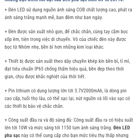
+ Đèn LED sử dụng nguồn ánh sáng COB chất lượng cao, phát ra
ánh sáng trắng mạnh mẽ, ban đêm như ban ngày.
+ Đèn được sản xuất nhỏ gọn, đế chắc chắn, cùng tay cầm bọc
xốp êm, tiện trong việc di chuyển. Vỏ của chiếc đèn này được
bọc từ Nhôm nhẹ, bền bỉ hơn những kim loại khác.
+ Thiết bị được sản xuất theo dây chuyền khép kín bền bỉ, tỉ mỉ,
đạt tiêu chuẩn IP65 chống thấm hiệu quả, bền đẹp theo thời
gian, chịu được khắc nghiệt của thời tiết.
+ Pin lithium có dung lượng lớn tới 3.7V2000mAh, là dòng pin
cao cấp, tuổi thọ lâu, có thể sạc lại, nút nguồn và lối vào sạc có
các thiết bị bảo vệ chắc chắn.
+ Công suất đầu ra và độ sáng đủ: Công suất đầu ra có hiệu suất
lên tới 10W và mức sáng tới 1150 lum ánh sáng trắng.
Đèn LED
pha sạc
này có thể cung cấp cho bạn mức tiêu thụ thấp nhưng