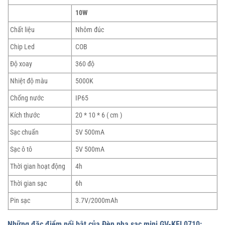
10W
Chất liệu
Nhôm đúc
Chip Led
COB
Độ xoay
360 độ
Nhiệt độ màu
5000K
Chống nước
IP65
Kích thước
20 * 10 * 6 ( cm )
Sạc chuẩn
5V 500mA
Sạc ô tô
5V 500mA
Thời gian hoạt động
4h
Thời gian sạc
6h
Pin sạc
3.7V/2000mAh
Những đặc điểm nổi bật của Đèn pha sạc mini GV-KFL0710: