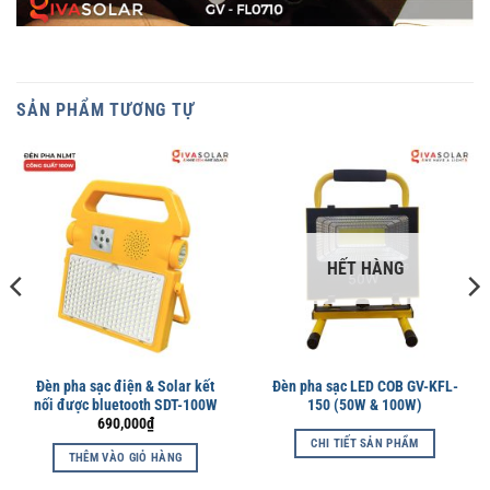
SẢN PHẨM TƯƠNG TỰ
HẾT HÀNG
Đèn pha sạc điện & Solar kết
Đèn pha sạc LED COB GV-KFL-
nối được bluetooth SDT-100W
150 (50W & 100W)
690,000
₫
CHI TIẾT SẢN PHẨM
THÊM VÀO GIỎ HÀNG