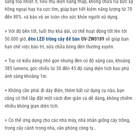
sáng tỏa nhiệt ít, tiêu thụ điện năng thấp, không chứa tia bức xạ
hồng ngoại hay tia cực tím, giúp bạn tiết kiệm năng lượng từ 70
đến 80%. và bảo vệ an toàn cho sức khỏe người sử dụng.
+ Với độ bền tốt, tuổi thọ khá dài, có thể hoạt động tốt lên tới
50.000 giờ,
đèn LED trồng cây để bàn
GV-ZW0189
sẽ giúp bạn
hạn chế việc bảo trì, sửa chữa bóng đèn thường xuyên.
+ Tuy có kiểu dáng nhỏ gọn nhưng đèn có độ sáng cao, khoảng
385 lumens, góc chiếu từ 30 đến 45 độ cùng diện tích bao phủ
ánh sáng khoảng 1m.
+ Không cần phải đi dây điện, thêm bất cứ dụng cụ nào, bạn
cũng có thể lắp đặt một cách đơn giản và dễ dàng, không chiếm
nhiều không gian diện tích.
+ Có thể ứng dụng cho các nhà máy, nhà nhân giống cây trồng,
trong cây cảnh trong nhà, văn phòng công ty…