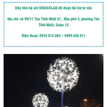
Hãy liên hệ với GIVASOLAR để được hỗ trợ tư vấn
Địa chỉ: số 90/11 Tân Thới Nhất 21 , Khu phố 4, phường Tân
Thới Nhất, Quận 12
Điện thoại: 0934 013 083 – 0909 636 011