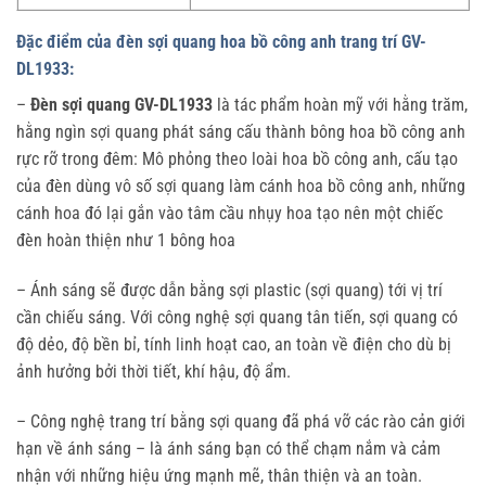
Đặc điểm của đèn sợi quang hoa bồ công anh trang trí GV-
DL1933:
–
Đèn sợi quang GV-DL1933
là tác phẩm hoàn mỹ với hằng trăm,
hằng ngìn sợi quang phát sáng cấu thành bông hoa bồ công anh
rực rỡ trong đêm: Mô phỏng theo loài hoa bồ công anh, cấu tạo
của đèn dùng vô số sợi quang làm cánh hoa bồ công anh, những
cánh hoa đó lại gắn vào tâm cầu nhụy hoa tạo nên một chiếc
đèn hoàn thiện như 1 bông hoa
– Ánh sáng sẽ được dẫn bằng sợi plastic (sợi quang) tới vị trí
cần chiếu sáng. Với công nghệ sợi quang tân tiến, sợi quang có
độ dẻo, độ bền bỉ, tính linh hoạt cao, an toàn về điện cho dù bị
ảnh hưởng bởi thời tiết, khí hậu, độ ẩm.
– Công nghệ trang trí bằng sợi quang đã phá vỡ các rào cản giới
hạn về ánh sáng – là ánh sáng bạn có thể chạm nắm và cảm
nhận với những hiệu ứng mạnh mẽ, thân thiện và an toàn.