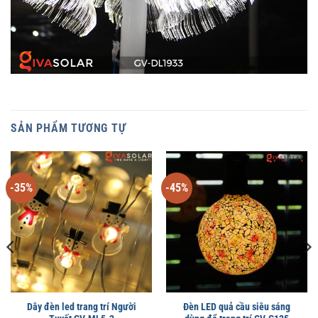
SẢN PHẨM TƯƠNG TỰ
-35%
-45%
Dây đèn led trang trí Người
Đèn LED quả cầu siêu sáng