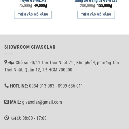
Tuyết GV-ML5-2
dùng để trang trí GV-G125
Giá
Giá
Giá
Giá
75,000
₫
49,000
₫
280,000
₫
155,000
₫
gốc
hiện
gốc
hiện
là:
tại
là:
tại
THÊM VÀO GIỎ HÀNG
THÊM VÀO GIỎ HÀNG
75,000₫.
là:
280,000₫.
là:
49,000₫.
155,000₫.
SHOWROOM GIVASOLAR
Địa Chỉ:
số 90/11 Tân Thới Nhất 21 , Khu phố 4, phường Tân
Thới Nhất, Quận 12, TP. HCM 700000
HOTLINE:
0934 013 083 - 0909 636 011
MAIL:
givasolar@gmail.com
GIỜ:
08:00 - 17:00