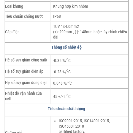
Loại khung
Khung hợp kim nhôm
Tiêu chuẩn chống nước
IP68
TUV 1×4.0mm2
Cáp điện
(+): 290mm , (-): 145mm hoặc tùy chỉnh chiều
dài
Thông số nhiệt độ
o
Hệ số suy giảm công suất
-0.35 %/
C
o
Hệ số suy giảm điện áp
-0.28 %/
C
o
Hệ số suy giảm dòng điện
0.048 %/
C
Nhiệt độ vận hành của
o
45 +/- 2
C
cell
Tiêu chuẩn chất lượng
ISO9001:2015, ISO14001:2015,
ISO45001:2018
certified factory.
Chứng chỉ