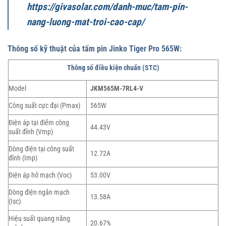
https://givasolar.com/danh-muc/tam-pin-
nang-luong-mat-troi-cao-cap/
Thông số kỹ thuật của tấm pin Jinko Tiger Pro 565W:
Thông số điều kiện chuẩn (STC)
Model
JKM565M-7RL4-V
Công suất cực đại (Pmax)
565W
Điện áp tại điểm công
44.43V
suất đỉnh (Vmp)
Dòng điện tại công suất
12.72A
đỉnh (Imp)
Điện áp hở mạch (Voc)
53.00V
Dòng điện ngắn mạch
13.58A
(Isc)
Hiệu suất quang năng
20.67%