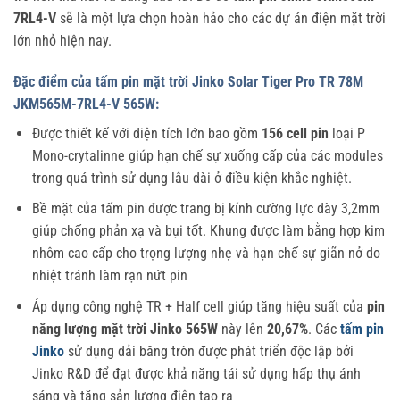
7RL4-V
sẽ là một lựa chọn hoàn hảo cho các dự án điện mặt trời
lớn nhỏ hiện nay.
Đặc điểm của tấm pin mặt trời Jinko Solar Tiger Pro TR 78M
JKM565M-7RL4-V 565W:
Được thiết kế với diện tích lớn bao gồm
156 cell pin
loại P
Mono-crytalinne giúp hạn chế sự xuống cấp của các modules
trong quá trình sử dụng lâu dài ở điều kiện khắc nghiệt.
Bề mặt của tấm pin được trang bị kính cường lực dày 3,2mm
giúp chống phản xạ và bụi tốt. Khung được làm bằng hợp kim
nhôm cao cấp cho trọng lượng nhẹ và hạn chế sự giãn nở do
nhiệt tránh làm rạn nứt pin
Áp dụng công nghệ TR + Half cell giúp tăng hiệu suất của
pin
năng lượng mặt trời Jinko 565W
này lên
20,67%
. Các
tấm pin
Jinko
sử dụng dải băng tròn được phát triển độc lập bởi
Jinko R&D để đạt được khả năng tái sử dụng hấp thụ ánh
sáng và tăng sản lượng điện tạo ra