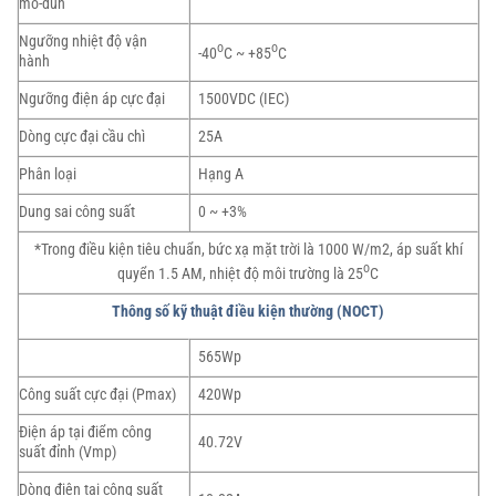
mô-dun
Ngưỡng nhiệt độ vận
o
o
-40
C ~ +85
C
hành
Ngưỡng điện áp cực đại
1500VDC (IEC)
Dòng cực đại cầu chì
25A
Phân loại
Hạng A
Dung sai công suất
0 ~ +3%
*Trong điều kiện tiêu chuẩn, bức xạ mặt trời là 1000 W/m2, áp suất khí
o
quyển 1.5 AM, nhiệt độ môi trường là 25
C
Thông số kỹ thuật điều kiện thường (NOCT)
565Wp
Công suất cực đại (Pmax)
420Wp
Điện áp tại điểm công
40.72V
suất đỉnh (Vmp)
Dòng điện tại công suất