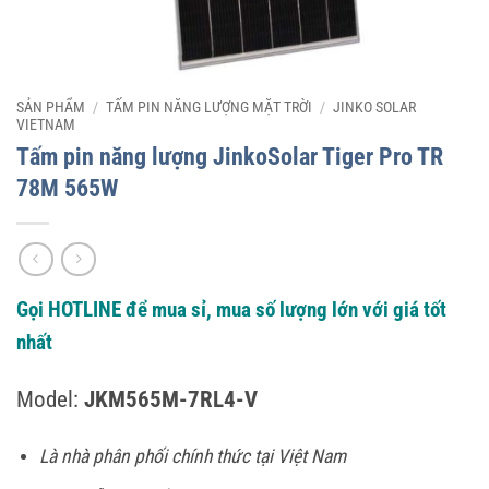
SẢN PHẨM
/
TẤM PIN NĂNG LƯỢNG MẶT TRỜI
/
JINKO SOLAR
VIETNAM
Tấm pin năng lượng JinkoSolar Tiger Pro TR
78M 565W
Gọi HOTLINE để mua sỉ, mua số lượng lớn với giá tốt
nhất
Model:
JKM565M-7RL4-V
Là nhà phân phối chính thức tại Việt Nam