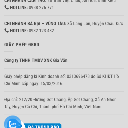
CHI NHÁNH CẦN THƠ:
28 Trần Việt Châu, An Hòa, Ninh Kiều
HOTLINE:
0988 276 771
CHI NHÁNH BÀ RỊA – VŨNG TÀU:
Xã Láng Lớn, Huyện Châu Đức
HOTLINE:
0932 123 482
GIẤY PHÉP ĐKKD
Công ty TNHH TMDV XNK Gia Văn
Giấy phép đăng kí Kinh doanh số: 0313696473 do Sở KHĐT Hồ
Chí Minh cấp ngày: 15/03/2016.
Địa chỉ: 212/20 Đường Gót Chàng, Ấp Gót Chàng, Xã An Nhơn
Tây, Huyện Củ Chi, Thành phố Hồ Chí Minh, Việt Nam.