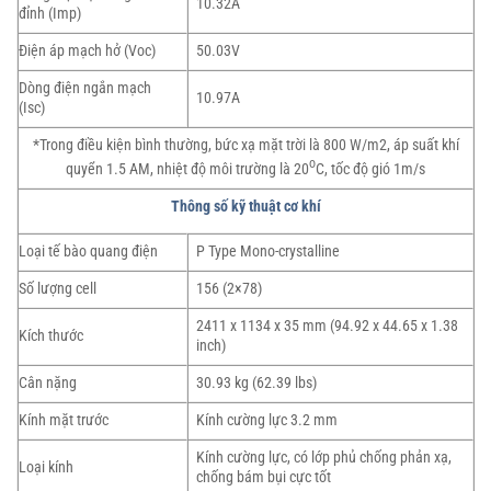
10.32A
đỉnh (Imp)
Điện áp mạch hở (Voc)
50.03V
Dòng điện ngắn mạch
10.97A
(Isc)
*Trong điều kiện bình thường, bức xạ mặt trời là 800 W/m2, áp suất khí
o
quyển 1.5 AM, nhiệt độ môi trường là 20
C, tốc độ gió 1m/s
Thông số kỹ thuật cơ khí
Loại tế bào quang điện
P Type Mono-crystalline
Số lượng cell
156 (2×78)
2411 x 1134 x 35 mm (94.92 x 44.65 x 1.38
Kích thước
inch)
Cân nặng
30.93 kg (62.39 lbs)
Kính mặt trước
Kính cường lực 3.2 mm
Kính cường lực, có lớp phủ chống phản xạ,
Loại kính
chống bám bụi cực tốt