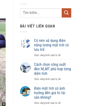
BÀI VIẾT LIÊN QUAN
Có nên sử dụng điện
năng lượng mặt trời có
lưu trữ
ở
Chức năng bình luận bị tắt
Có
nên
Cách chọn công suất
sử
đèn NLMT phù hợp từng
dụng
diện tích
điện
ở
Chức năng bình luận bị tắt
năng
Cách
lượng
chọn
mặt
Điện mặt trời có ảnh
công
trời
hưởng đến giá trị tài
suất
có
sản không?
đèn
lưu
ở
Chức năng bình luận bị tắt
NLMT
trữ