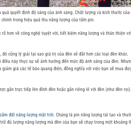
u quả quyết định độ sáng của ánh sáng. Chất lượng và kích thước của
ò chính trong hiệu quả thu năng lượng của tấm pin.
c rõ hơn về công nghệ tuyệt vời, tiết kiệm năng lượng và thân thiện vớ
 đó cũng lý giải tại sao giá trị của đèn sẽ đắt hơn các loại đèn khác.
vì điều này thực sự sẽ ảnh hưởng đến mức độ ánh sáng của đèn. Như
và giảm giá các tế bào quang điện, đồng nghĩa với việc bạn sẽ mua đư
ợc gắn trực tiếp lên đỉnh đèn hoặc gắn riêng lẻ với đèn (như đèn rọi)
 cắm đất năng lượng mặt trời
. Chúng là pin năng lượng tái tạo và thư
ưu trữ đủ lượng năng lượng mà đèn của bạn sẽ chạy trong một khoảng t