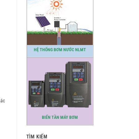
HỆ THỐNG BƠM NƯỚC NLMT
hác
BIẾN TẦN MÁY BƠM
TÌM KIẾM