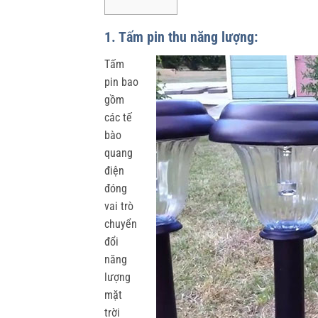
1. Tấm pin thu năng lượng:
Tấm
pin bao
gồm
các tế
bào
quang
điện
đóng
vai trò
chuyển
đổi
năng
lượng
mặt
trời