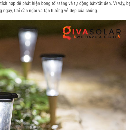
ích hợp để phát hiện bóng tối/sáng và tự động bật/tắt đèn. Vì vậy, b
g ngày, Chỉ cần ngồi và tận hưởng vẻ đẹp của chúng.