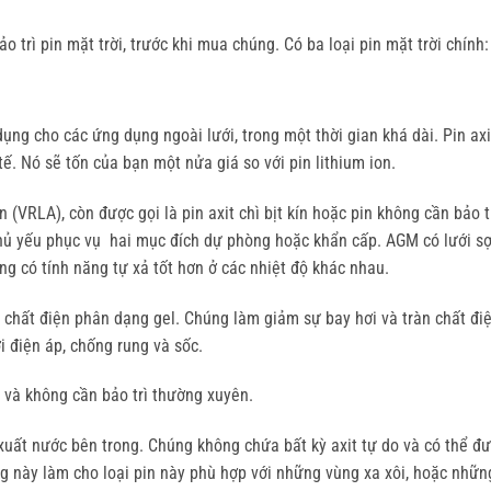
ảo trì pin mặt trời, trước khi mua chúng. Có ba loại pin mặt trời chính:
ụng cho các ứng dụng ngoài lưới, trong một thời gian khá dài. Pin axi
tế. Nó sẽ tốn của bạn một nửa giá so với pin lithium ion.
 (VRLA), còn được gọi là pin axit chì bịt kín hoặc pin không cần bảo tr
hủ yếu phục vụ hai mục đích dự phòng hoặc khẩn cấp. AGM có lưới sợ
ng có tính năng tự xả tốt hơn ở các nhiệt độ khác nhau.
 chất điện phân dạng gel. Chúng làm giảm sự bay hơi và tràn chất đi
i điện áp, chống rung và sốc.
 và không cần bảo trì thường xuyên.
xuất nước bên trong. Chúng không chứa bất kỳ axit tự do và có thể đ
g này làm cho loại pin này phù hợp với những vùng xa xôi, hoặc nhữn