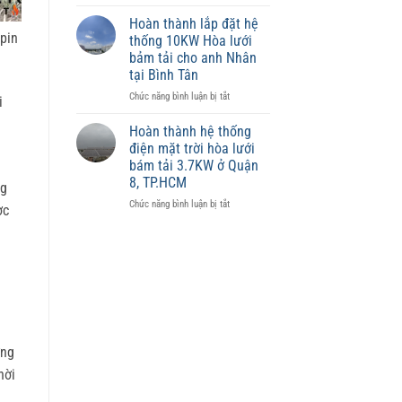
Điện
phù
mặt
hợp
Hoàn thành lắp đặt hệ
trời
từng
 pin
thống 10KW Hòa lưới
có
diện
bảm tải cho anh Nhân
ảnh
tích
tại Bình Tân
hưởng
đến
ở
Chức năng bình luận bị tắt
i
giá
Hoàn
trị
thành
Hoàn thành hệ thống
tài
lắp
điện mặt trời hòa lưới
sản
đặt
bám tải 3.7KW ở Quận
không?
hệ
8, TP.HCM
ng
thống
10KW
ở
Chức năng bình luận bị tắt
ợc
Hòa
Hoàn
lưới
thành
bảm
hệ
tải
thống
.
cho
điện
anh
mặt
Nhân
trời
tại
hòa
Bình
lưới
ờng
Tân
bám
tải
hời
3.7KW
ở