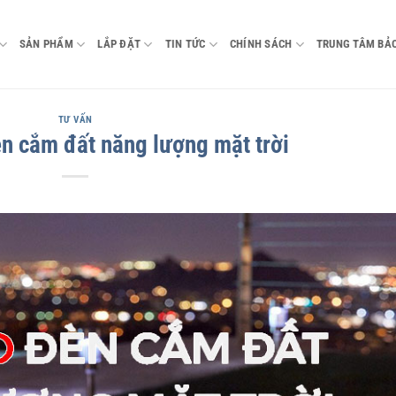
SẢN PHẨM
LẮP ĐẶT
TIN TỨC
CHÍNH SÁCH
TRUNG TÂM BẢ
TƯ VẤN
èn cắm đất năng lượng mặt trời