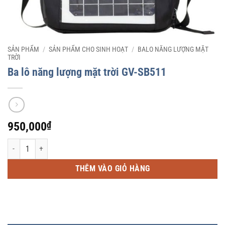
SẢN PHẨM
/
SẢN PHẨM CHO SINH HOẠT
/
BALO NĂNG LƯỢNG MẶT
TRỜI
Ba lô năng lượng mặt trời GV-SB511
950,000
₫
Ba lô năng lượng mặt trời GV-SB511 số lượng
THÊM VÀO GIỎ HÀNG