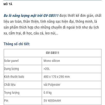
MÔ TẢ
Ba lô năng lượng mặt trời GV-SB511
được thiết kế đơn giản, chất
liệu an toàn, thân thiện, tính năng sạc hiện đại, thông minh, là
sản phẩm thích hợp cho những chuyến đi ngoài trời như du lịch
xa, cắm trại, đi học, câu cá, leo núi,…
Thông số chi tiết:
GV-SB511
Solar panel
Mono silicon
Dung lượng
>20L
Kích thước balo
480 x 170 x 290 mm
Chất liệu
vải Polyester
Trọng lượng
0.8 kg
Pin
5V 4000mAH