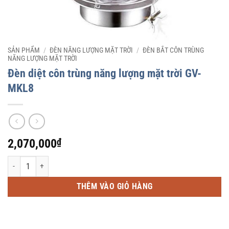
SẢN PHẨM
/
ĐÈN NĂNG LƯỢNG MẶT TRỜI
/
ĐÈN BẮT CÔN TRÙNG
NĂNG LƯỢNG MẶT TRỜI
Đèn diệt côn trùng năng lượng mặt trời GV-
MKL8
2,070,000
₫
Đèn diệt côn trùng năng lượng mặt trời GV-MKL8 số lượng
THÊM VÀO GIỎ HÀNG