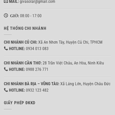
MAIL:
givasolar@gmail.com
GIỜ:
08:00 - 17:00
HỆ THỐNG CHI NHÁNH
CHI NHÁNH CỦ CHI:
Xã An Nhơn Tây, Huyện Củ Chi, TPHCM
HOTLINE:
0934 013 083
CHI NHÁNH CẦN THƠ:
28 Trần Việt Châu, An Hòa, Ninh Kiều
HOTLINE:
0988 276 771
CHI NHÁNH BÀ RỊA – VŨNG TÀU:
Xã Láng Lớn, Huyện Châu Đức
HOTLINE:
0932 123 482
GIẤY PHÉP ĐKKD