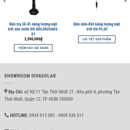
Đèn trụ lối đi năng lượng mặt
Đèn cắm đất năng lượng mặt
trời sân vườn GV-GDL0825A03-
trời GV-PL20
01
2,390,000
₫
CHI TIẾT SẢN PHẨM
THÊM VÀO GIỎ HÀNG
₫.
SHOWROOM GIVASOLAR
Địa Chỉ:
số 90/11 Tân Thới Nhất 21 , Khu phố 4, phường Tân
Thới Nhất, Quận 12, TP. HCM 700000
HOTLINE:
0934 013 083 - 0909 636 011