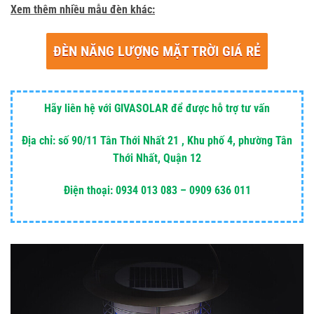
Xem thêm nhiều mẫu đèn khác:
ĐÈN NĂNG LƯỢNG MẶT TRỜI GIÁ RẺ
Hãy liên hệ với GIVASOLAR để được hỗ trợ tư vấn
Địa chỉ: số 90/11 Tân Thới Nhất 21 , Khu phố 4, phường Tân
Thới Nhất, Quận 12
Điện thoại: 0934 013 083 – 0909 636 011