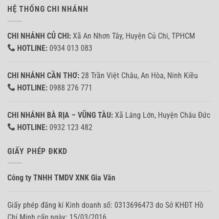
HỆ THỐNG CHI NHÁNH
CHI NHÁNH CỦ CHI:
Xã An Nhơn Tây, Huyện Củ Chi, TPHCM
HOTLINE:
0934 013 083
CHI NHÁNH CẦN THƠ:
28 Trần Việt Châu, An Hòa, Ninh Kiều
HOTLINE:
0988 276 771
CHI NHÁNH BÀ RỊA – VŨNG TÀU:
Xã Láng Lớn, Huyện Châu Đức
HOTLINE:
0932 123 482
GIẤY PHÉP ĐKKD
Công ty TNHH TMDV XNK Gia Văn
Giấy phép đăng kí Kinh doanh số: 0313696473 do Sở KHĐT Hồ
Chí Minh cấp ngày: 15/03/2016.