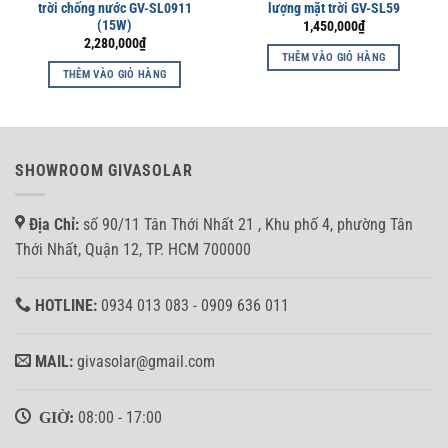
trời chống nước GV-SL0911
lượng mặt trời GV-SL59
(15W)
1,450,000
₫
2,280,000
₫
THÊM VÀO GIỎ HÀNG
THÊM VÀO GIỎ HÀNG
SHOWROOM GIVASOLAR
Địa Chỉ:
số 90/11 Tân Thới Nhất 21 , Khu phố 4, phường Tân
Thới Nhất, Quận 12, TP. HCM 700000
HOTLINE:
0934 013 083 - 0909 636 011
MAIL:
givasolar@gmail.com
GIỜ:
08:00 - 17:00