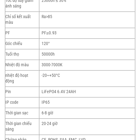
Tốc độ suy giảm
25000h ≤ 30%
ánh sáng
Chỉ số kết xuất
Ra>85
màu
PF
PF≥0.93
Góc chiếu
120°
Tuổi thọ
50000h
Nhiệt độ màu
3000-7000K
nhiệt độ hoạt
-20~+50°C
động
Pin
LiFePO4 6.4V 24AH
IP code
IP65
Thời gian sạc
6-8 giờ
Thời gian chiếu
20-24 giờ
sáng
Chứng nhận
CE, ROHS, SAA, EMC, LVD