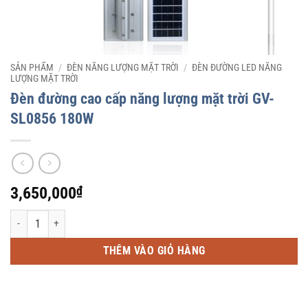
SẢN PHẨM
/
ĐÈN NĂNG LƯỢNG MẶT TRỜI
/
ĐÈN ĐƯỜNG LED NĂNG
LƯỢNG MẶT TRỜI
Đèn đường cao cấp năng lượng mặt trời GV-
SL0856 180W
3,650,000
₫
Đèn đường cao cấp năng lượng mặt trời GV-SL0856 180W số lượng
THÊM VÀO GIỎ HÀNG