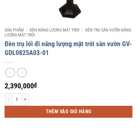
SẢN PHẨM
/
ĐÈN NĂNG LƯỢNG MẶT TRỜI
/
ĐÈN TRỤ SÂN VƯỜN NĂNG
LƯỢNG MẶT TRỜI
Đèn trụ lối đi năng lượng mặt trời sân vườn GV-
GDL0825A03-01
2,390,000
₫
Đèn trụ lối đi năng lượng mặt trời sân vườn GV-GDL0825A03-01 số lượng
THÊM VÀO GIỎ HÀNG