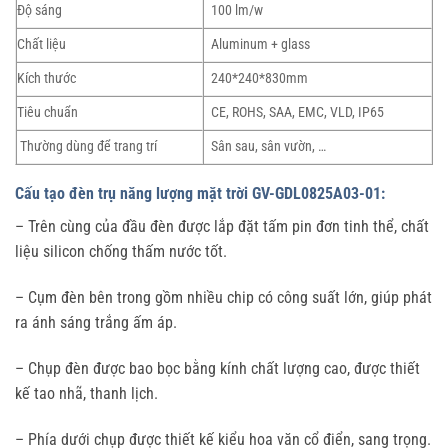
Độ sáng
100 lm/w
Chất liệu
Aluminum + glass
Kích thước
240*240*830mm
Tiêu chuẩn
CE, ROHS, SAA, EMC, VLD, IP65
Thường dùng để trang trí
Sân sau, sân vườn, …
Cấu tạo đèn trụ năng lượng mặt trời GV-GDL0825A03-01:
– Trên cùng của đầu đèn được lắp đặt tấm pin đơn tinh thể, chất
liệu silicon chống thấm nước tốt.
– Cụm đèn bên trong gồm nhiều chip có công suất lớn, giúp phát
ra ánh sáng trắng ấm áp.
– Chụp đèn được bao bọc bằng kính chất lượng cao, được thiết
kế tao nhã, thanh lịch.
– Phía dưới chụp được thiết kế kiểu hoa văn cổ điển, sang trọng.