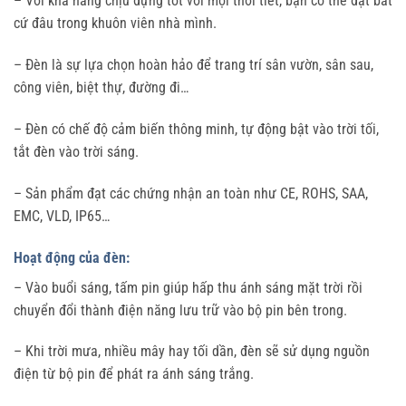
– Với khả năng chịu đựng tốt với mọi thời tiết, bạn có thể đặt bất
cứ đâu trong khuôn viên nhà mình.
– Đèn là sự lựa chọn hoàn hảo để trang trí sân vườn, sân sau,
công viên, biệt thự, đường đi…
– Đèn có chế độ cảm biến thông minh, tự động bật vào trời tối,
tắt đèn vào trời sáng.
– Sản phẩm đạt các chứng nhận an toàn như CE, ROHS, SAA,
EMC, VLD, IP65…
Hoạt động của đèn:
– Vào buổi sáng, tấm pin giúp hấp thu ánh sáng mặt trời rồi
chuyển đổi thành điện năng lưu trữ vào bộ pin bên trong.
– Khi trời mưa, nhiều mây hay tối dần, đèn sẽ sử dụng nguồn
điện từ bộ pin để phát ra ánh sáng trắng.