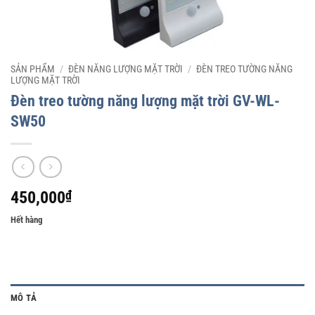
SẢN PHẨM
/
ĐÈN NĂNG LƯỢNG MẶT TRỜI
/
ĐÈN TREO TƯỜNG NĂNG
LƯỢNG MẶT TRỜI
Đèn treo tường năng lượng mặt trời GV-WL-
SW50
450,000
₫
Hết hàng
MÔ TẢ