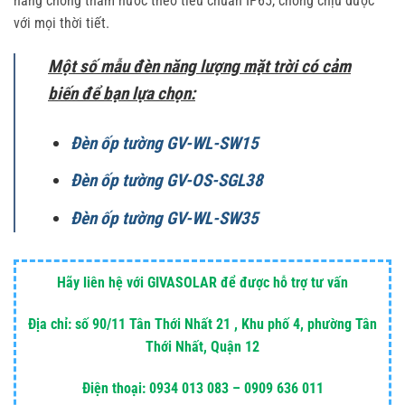
năng chống thấm nước theo tiêu chuẩn IP65, chống chịu được
với mọi thời tiết.
Một số mẫu đèn năng lượng mặt trời có cảm
biến để bạn lựa chọn:
Đèn ốp tường GV-WL-SW15
Đèn ốp tường GV-OS-SGL38
Đèn ốp tường GV-WL-SW35
Hãy liên hệ với GIVASOLAR để được hỗ trợ tư vấn
Địa chỉ: số 90/11 Tân Thới Nhất 21 , Khu phố 4, phường Tân
Thới Nhất, Quận 12
Điện thoại: 0934 013 083 – 0909 636 011