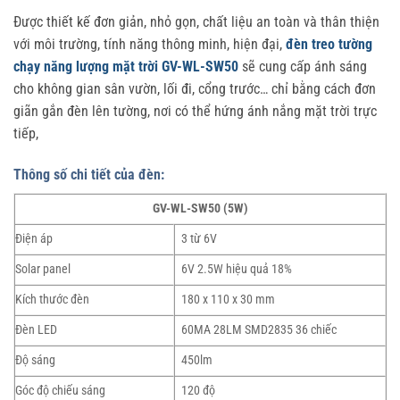
Được thiết kế đơn giản, nhỏ gọn, chất liệu an toàn và thân thiện
với môi trường, tính năng thông minh, hiện đại,
đèn treo tường
chạy năng lượng mặt trời GV-WL-SW50
sẽ cung cấp ánh sáng
cho không gian sân vườn, lối đi, cổng trước… chỉ bằng cách đơn
giãn gắn đèn lên tường, nơi có thể hứng ánh nắng mặt trời trực
tiếp,
Thông số chi tiết của đèn:
GV-WL-SW50 (5W)
Điện áp
3 từ 6V
Solar panel
6V 2.5W hiệu quả 18%
Kích thước đèn
180 x 110 x 30 mm
Đèn LED
60MA 28LM SMD2835 36 chiếc
Độ sáng
450lm
Góc độ chiếu sáng
120 độ