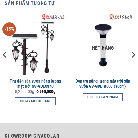
SẢN PHẨM TƯƠNG TỰ
-15%
HẾT HÀNG
Trụ đèn sân vườn năng lượng
Đèn trụ năng lượng mặt trời sân
mặt trời GV-GDL0840
vườn GV-GDL-B007 (80cm)
Giá
Giá
8,250,000
₫
6,990,000
₫
gốc
hiện
CHI TIẾT SẢN PHẨM
là:
tại
THÊM VÀO GIỎ HÀNG
8,250,000₫.
là:
000₫.
6,990,000₫.
SHOWROOM GIVASOLAR