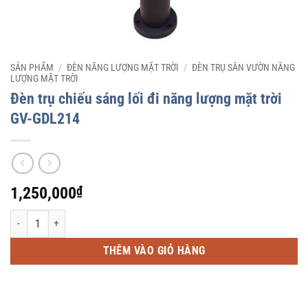
SẢN PHẨM
/
ĐÈN NĂNG LƯỢNG MẶT TRỜI
/
ĐÈN TRỤ SÂN VƯỜN NĂNG
LƯỢNG MẶT TRỜI
Đèn trụ chiếu sáng lối đi năng lượng mặt trời
GV-GDL214
1,250,000
₫
Đèn trụ chiếu sáng lối đi năng lượng mặt trời GV-GDL214 số lượng
THÊM VÀO GIỎ HÀNG