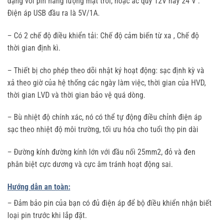
dạng với pin năng lượng mặt trời, hoặc ắc quy 12V hay 24 V .
Điện áp USB đầu ra là 5V/1A.
– Có 2 chế độ điều khiển tải: Chế độ cảm biến từ xa , Chế độ
thời gian định kì.
– Thiết bị cho phép theo dõi nhật ký hoạt động: sạc định kỳ và
xả theo giờ của hệ thống các ngày làm việc, thời gian của HVD,
thời gian LVD và thời gian bảo vệ quá dòng.
– Bù nhiệt độ chính xác, nó có thể tự động điều chỉnh điện áp
sạc theo nhiệt độ môi trường, tối ưu hóa cho tuổi thọ pin dài
– Đường kính đường kính lớn với đầu nối 25mm2, đỏ và đen
phân biệt cực dương và cực âm tránh hoạt động sai.
Hướng dẫn an toàn:
– Đảm bảo pin của bạn có đủ điện áp để bộ điều khiển nhận biết
loại pin trước khi lắp đặt.