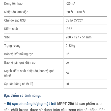
Dòng tổn hao
<25mA
Nhiệt độ làm việc
-20 ℃—+50 ℃
Chế độ sạc USB
5V1A CVCC*
Kiểm soát
IP32
Size
200 x 127 x 54 mm
Trọng lượng
0.82kg
Bảo vệ kết nối ngược
Có
Bảo vệ pin quá điện áp
có
Mạch kiểm soát nhiệt độ, bảo vệ quá
có
nhiệt
Sự cân bằng nhiệt độ
có
Đặc điểm và tính năng:
–
Bộ sạc pin năng lượng mặt trời
MPPT 20A
là sản phẩm cao
cấp, chất lượng, được sử dụng toàn cầu trong các hệ thống điện