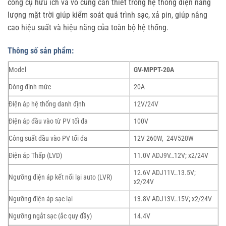
công cụ hữu ích và vô cùng cần thiết trong hệ thống điện năng
lượng mặt trời giúp kiểm soát quá trình sạc, xả pin, giúp nâng
cao hiệu suất và hiệu năng của toàn bộ hệ thống.
Thông số sản phẩm:
Model
GV-MPPT-20A
Dòng định mức
20A
Điện áp hệ thống danh định
12V/24V
Điện áp đầu vào từ PV tối đa
100V
Công suất đầu vào PV tối đa
12V 260W, 24V520W
Điện áp Thấp (LVD)
11.0V ADJ9V…12V; x2/24V
12.6V ADJ11V…13.5V;
Ngưỡng điện áp kết nối lại auto (LVR)
x2/24V
Ngưỡng điện áp sạc lại
13.8V ADJ13V…15V; x2/24V
Ngưỡng ngắt sạc (ắc quy đầy)
14.4V