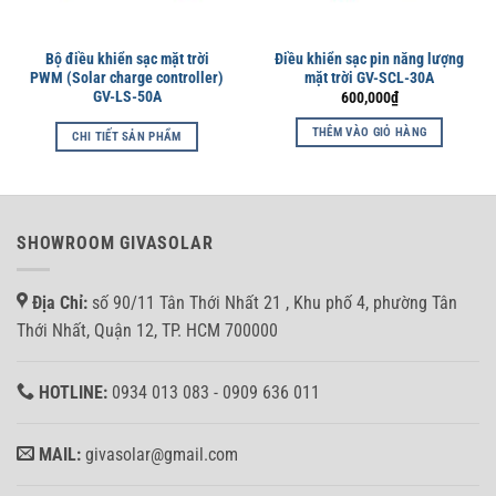
Bộ điều khiển sạc mặt trời
Điều khiển sạc pin năng lượng
PWM (Solar charge controller)
mặt trời GV-SCL-30A
GV-LS-50A
600,000
₫
THÊM VÀO GIỎ HÀNG
CHI TIẾT SẢN PHẨM
SHOWROOM GIVASOLAR
Địa Chỉ:
số 90/11 Tân Thới Nhất 21 , Khu phố 4, phường Tân
Thới Nhất, Quận 12, TP. HCM 700000
HOTLINE:
0934 013 083 - 0909 636 011
MAIL:
givasolar@gmail.com