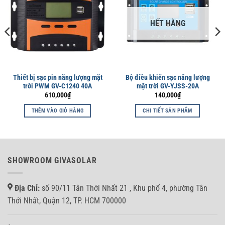
HẾT HÀNG
Thiết bị sạc pin năng lượng mặt
Bộ điều khiển sạc năng lượng
trời PWM GV-C1240 40A
mặt trời GV-YJSS-20A
610,000
₫
140,000
₫
THÊM VÀO GIỎ HÀNG
CHI TIẾT SẢN PHẨM
SHOWROOM GIVASOLAR
Địa Chỉ:
số 90/11 Tân Thới Nhất 21 , Khu phố 4, phường Tân
Thới Nhất, Quận 12, TP. HCM 700000