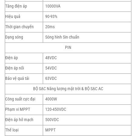
Tăng điện áp
10000VA
Hiệu quả
90-93%
Thời gian chuyển
20ms
Dạng sóng
Sóng hình Sin chuẩn
PIN
Điện áp
48VDC
Điện áp nổi
54VDC
Bảo vệ quá tải
63VDC
BỘ SẠC Năng lượng mặt trời & BỘ SẠC AC
Công suất cực đại
4000W
Phạm vi MPPT
120-450VDC
Điện áp hở mạch
500VDC
Thể loại
MPPT