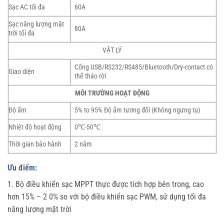
Sạc AC tối đa
60A
Sạc năng lượng mặt
80A
trời tối đa
VẬT LÝ
Cổng USB/RS232/RS485/Bluetooth/Dry-contact có
Giao diện
thể tháo rời
MÔI TRƯỜNG HOẠT ĐỘNG
Độ ẩm
5% to 95% Độ ẩm tương đối (Không ngưng tụ)
Nhiệt độ hoạt động
0℃-50℃
Thời gian bảo hành
2 năm
Ưu điểm:
1. Bộ điều khiển sạc MPPT thực được tích hợp bên trong, cao
hơn 15% – 2 0% so với bộ điều khiển sạc PWM, sử dụng tối đa
năng lượng mặt trời