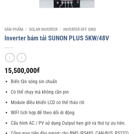
SẢN PHẨM
/
SOLAR INVERTER
/
INVERTER OFF GRID
Inverter bám tải SUNON PLUS 5KW/48V
15,500,000
₫
Biến tần sóng sin chuẩn
Có thể chạy mà không cần pin
Module điều khiển LCD có thể tháo rời
WIFI tích hợp để theo dõi di động
Cấu hình AC / PV sử dụng Output hẹn giờ và thứ tự ưu tiên.
Cổng giao tiếp đảo ngược cho BMS (RS485, CAN-BUS, RS232)