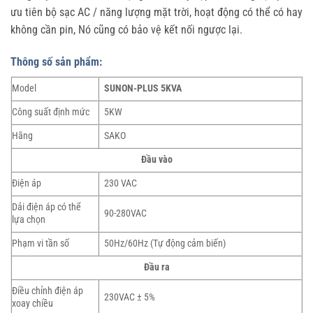
ưu tiên bộ sạc AC / năng lượng mặt trời, hoạt động có thể có hay
không cần pin, Nó cũng có bảo vệ kết nối ngược lại.
Thông số sản phẩm:
Model
SUNON-PLUS 5KVA
Công suất định mức
5KW
Hãng
SAKO
Đầu vào
Điện áp
230 VAC
Dải điện áp có thể
90-280VAC
lựa chọn
Phạm vi tần số
50Hz/60Hz (Tự động cảm biến)
Đầu ra
Điều chỉnh điện áp
230VAC ± 5%
xoay chiều