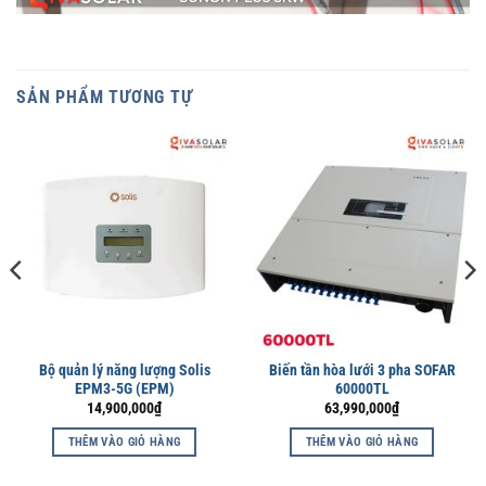
SẢN PHẨM TƯƠNG TỰ
Bộ quản lý năng lượng Solis
Biến tần hòa lưới 3 pha SOFAR
EPM3-5G (EPM)
60000TL
14,900,000
₫
63,990,000
₫
THÊM VÀO GIỎ HÀNG
THÊM VÀO GIỎ HÀNG