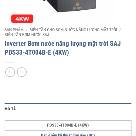
SẢN PHẨM
/
BIẾN TẦN CHO BƠM NƯỚC NĂNG LƯỢNG MẶT TRỜI
/
BIẾN TẦN BƠM NƯỚC SAJ
Inverter Bơm nước năng lượng mặt trời SAJ
PDS33-4T004B-E (4KW)
MÔ TẢ
PDS33-4T004B-E (4KW)
Đặc điểm kỹ thuật đầu vào (DC)