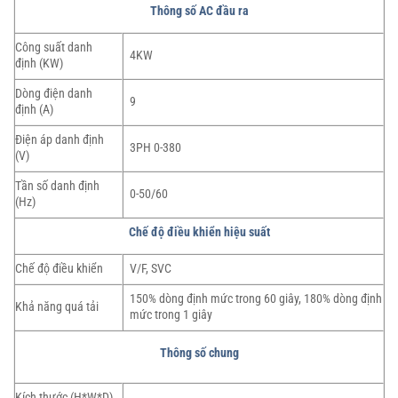
Thông số AC đầu ra
Công suất danh
4KW
định (KW)
Dòng điện danh
9
định (A)
Điện áp danh định
3PH 0-380
(V)
Tần số danh định
0-50/60
(Hz)
Chế độ điều khiển hiệu suất
Chế độ điều khiển
V/F, SVC
150% dòng định mức trong 60 giây, 180% dòng định
Khả năng quá tải
mức trong 1 giây
Thông số chung
Kích thước (H*W*D)