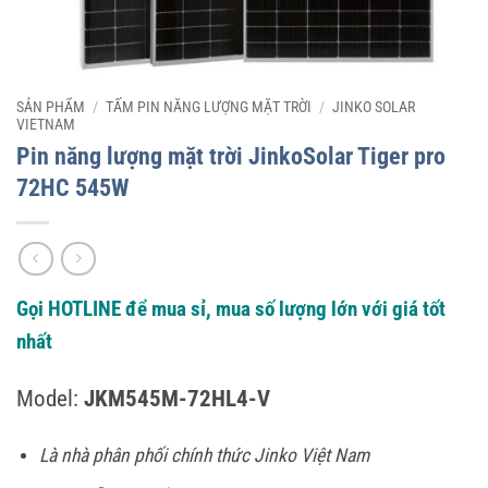
SẢN PHẨM
/
TẤM PIN NĂNG LƯỢNG MẶT TRỜI
/
JINKO SOLAR
VIETNAM
Pin năng lượng mặt trời JinkoSolar Tiger pro
72HC 545W
Gọi HOTLINE để mua sỉ, mua số lượng lớn với giá tốt
nhất
Model:
JKM545M-72HL4-V
Là nhà phân phối chính thức Jinko Việt Nam