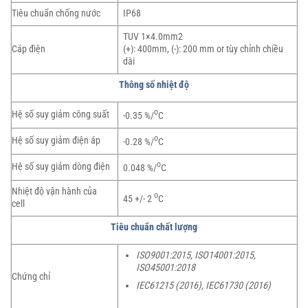
Tiêu chuẩn chống nước
IP68
TUV 1×4.0mm2
Cáp điện
(+): 400mm, (-): 200 mm or tùy chỉnh chiều
dài
Thông số nhiệt độ
o
Hệ số suy giảm công suất
-0.35 %/
C
o
Hệ số suy giảm điện áp
-0.28 %/
C
o
Hệ số suy giảm dòng điện
0.048 %/
C
Nhiệt độ vận hành của
o
45 +/- 2
C
cell
Tiêu chuẩn chất lượng
ISO9001:2015, ISO14001:2015,
ISO45001:2018
Chứng chỉ
IEC61215 (2016), IEC61730 (2016)