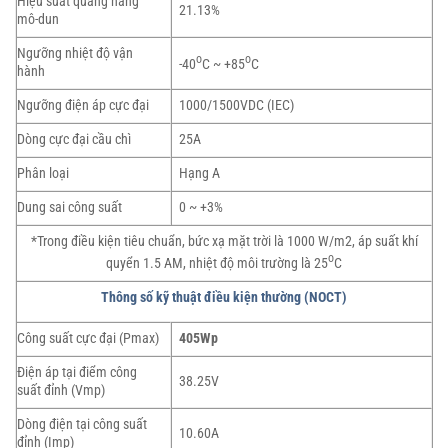
Hiệu suất quang năng
21.13%
mô-dun
Ngưỡng nhiệt độ vận
o
o
-40
C ~ +85
C
hành
Ngưỡng điện áp cực đại
1000/1500VDC (IEC)
Dòng cực đại cầu chì
25A
Phân loại
Hạng A
Dung sai công suất
0 ~ +3%
*Trong điều kiện tiêu chuẩn, bức xạ mặt trời là 1000 W/m2, áp suất khí
o
quyển 1.5 AM, nhiệt độ môi trường là 25
C
Thông số kỹ thuật điều kiện thường (NOCT)
Công suất cực đại (Pmax)
405Wp
Điện áp tại điểm công
38.25V
suất đỉnh (Vmp)
Dòng điện tại công suất
10.60A
đỉnh (Imp)