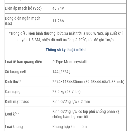
Điện áp mạch hở (Voc)
46.74V
Dòng điện ngắn mạch
11.26A
(Isc)
*Trong điều kiện bình thường, bức xạ mặt trời là 800 W/m2, áp suất khí
o
quyển 1.5 AM, nhiệt độ môi trường là 20
C, tốc độ gió 1m/s
Thông số kỹ thuật cơ khí
Loại tế bào quang điện
P Type Mono-crystalline
Số lượng cell
144 [6*24 ]
Kích thước
2274×1134×35mm (89.53×44.65×1.38 inch)
Cân nặng
28.9 kg (63.7 lbs)
Kính mặt trước
Kính cường lực 3.2 mm
Kính cường lực, có lớp phủ chống phản xạ,
Loại kính
chống bám bụi cực tốt
Loại khung
Khung hợp kim nhôm