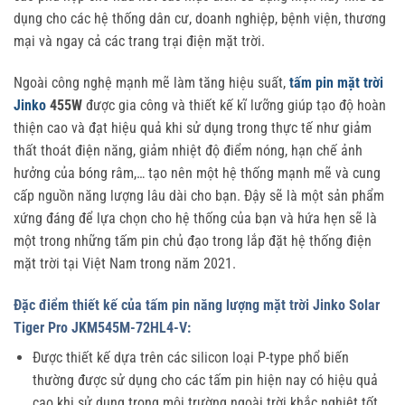
dụng cho các hệ thống dân cư, doanh nghiệp, bệnh viện, thương
mại và ngay cả các trang trại điện mặt trời.
Ngoài công nghệ mạnh mẽ làm tăng hiệu suất,
tấm pin mặt trời
Jinko
455W
được gia công và thiết kế kĩ lưỡng giúp tạo độ hoàn
thiện cao và đạt hiệu quả khi sử dụng trong thực tế như giảm
thất thoát điện năng, giảm nhiệt độ điểm nóng, hạn chế ảnh
hưởng của bóng râm,… tạo nên một hệ thống mạnh mẽ và cung
cấp nguồn năng lượng lâu dài cho bạn. Đậy sẽ là một sản phẩm
xứng đáng để lựa chọn cho hệ thống của bạn và hứa hẹn sẽ là
một trong những tấm pin chủ đạo trong lắp đặt hệ thống điện
mặt trời tại Việt Nam trong năm 2021.
Đặc điểm thiết kế của tấm pin năng lượng mặt trời Jinko Solar
Tiger Pro JKM545M-72HL4-V:
Được thiết kế dựa trên các silicon loại P-type phổ biến
thường được sử dụng cho các tấm pin hiện nay có hiệu quả
cao khi sử dụng trong môi trường ngoài trời khắc nghiệt tốt.