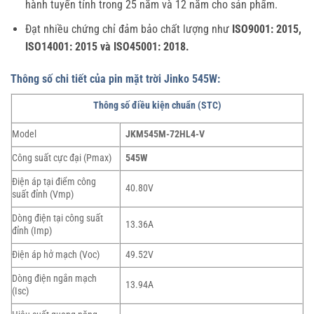
hành tuyến tính trong 25 năm và 12 năm cho sản phẩm.
Đạt nhiều chứng chỉ đảm bảo chất lượng như
ISO9001: 2015,
ISO14001: 2015 và ISO45001: 2018.
Thông số chi tiết của pin mặt trời Jinko 545W:
Thông số điều kiện chuẩn (STC)
Model
JKM545M-72HL4-V
Công suất cực đại (Pmax)
545W
Điện áp tại điểm công
40.80V
suất đỉnh (Vmp)
Dòng điện tại công suất
13.36A
đỉnh (Imp)
Điện áp hở mạch (Voc)
49.52V
Dòng điện ngắn mạch
13.94A
(Isc)