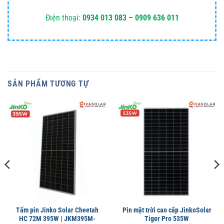
Điện thoại:
0934 013 083 – 0909 636 011
SẢN PHẨM TƯƠNG TỰ
Tấm pin Jinko Solar Cheetah
Pin mặt trời cao cấp JinkoSolar
HC 72M 395W | JKM395M-
Tiger Pro 535W