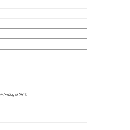
o
i trường là 25
C