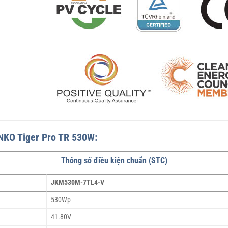
INKO Tiger Pro TR 530W:
Thông số điều kiện chuẩn (STC)
JKM530M-7TL4-V
530Wp
41.80V