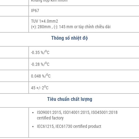
Khung hợp kim nhôm
IP67
TUV 1×4.0mm2
(+): 280mm , (-): 145 mm or tùy chỉnh chiều dài
Thông số nhiệt độ
o
-0.35 %/
C
o
-0.28 %/
C
o
0.048 %/
C
o
45 +/- 2
C
Tiêu chuẩn chất lượng
ISO9001:2015, ISO14001:2015, ISO45001:2018
certified factory
IEC61215, IEC61730 certified product