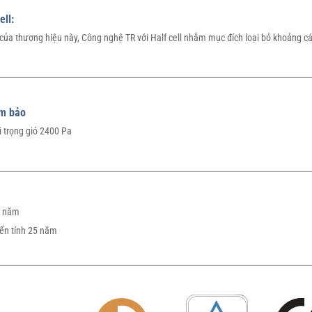
ell:
n của thương hiệu này, Công nghệ TR với Half cell nhằm mục đích loại bỏ khoảng 
ảm bảo
i trọng gió 2400 Pa
2 năm
yến tính 25 năm