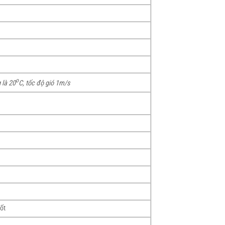
o
 là 20
C, tốc độ gió 1m/s
ốt