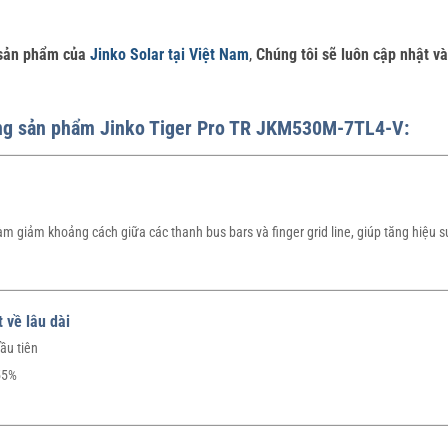
g sản phẩm của
Jinko Solar tại Việt Nam
,
Chúng tôi sẽ luôn cập nhật v
òng sản phẩm Jinko Tiger Pro TR JKM530M-7TL4-V:
 giảm khoảng cách giữa các thanh bus bars và finger grid line, giúp tăng hiệu s
 về lâu dài
ầu tiên
55%