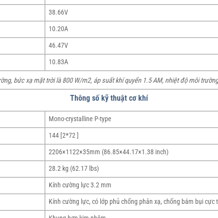
38.66V
10.20A
46.47V
10.83A
ường, bức xạ mặt trời là 800 W/m2, áp suất khí quyển 1.5 AM, nhiệt độ môi trường
Thông số kỹ thuật cơ khí
Mono-crystalline P-type
144 [2*72 ]
2206×1122×35mm (86.85×44.17×1.38 inch)
28.2 kg (62.17 lbs)
Kính cường lực 3.2 mm
Kính cường lực, có lớp phủ chống phản xạ, chống bám bụi cực t