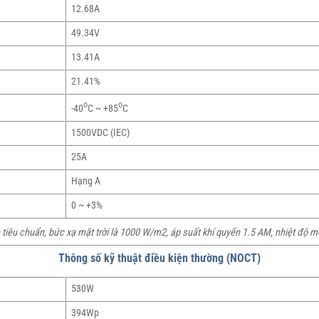
12.68A
49.34V
13.41A
21.41%
o
o
-40
C ~ +85
C
1500VDC (IEC)
25A
Hạng A
0 ~ +3%
 tiêu chuẩn, bức xạ mặt trời là 1000 W/m2, áp suất khí quyển 1.5 AM, nhiệt độ mô
Thông số kỹ thuật điều kiện thường (NOCT)
530W
394Wp