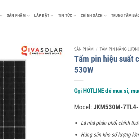
SẢN PHẨM
LẮP ĐẶT
TIN TỨC
CHÍNH SÁCH
TRUNG TÂM BẢ
SẢN PHẨM
/
TẤM PIN NĂNG LƯỢNG
Tấm pin hiệu suất c
530W
Gọi HOTLINE để mua sỉ, mua 
Model:
JKM530M-7TL4-
Là nhà phân phối chính thứ
Hàng sẵn kho số lượng lớn