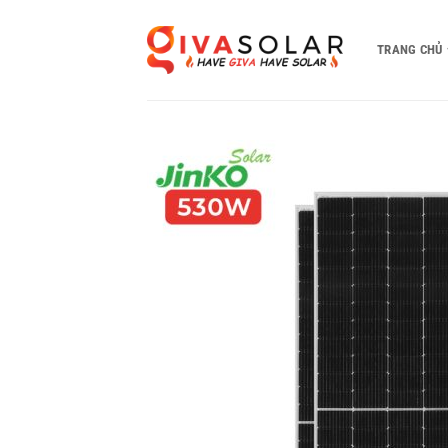
Bỏ
qua
TRANG CHỦ
nội
dung