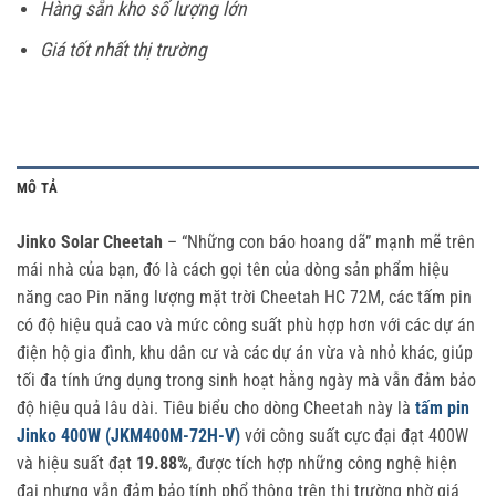
Hàng sẵn kho số lượng lớn
Giá tốt nhất thị trường
MÔ TẢ
Jinko Solar Cheetah
– “Những con báo hoang dã” mạnh mẽ trên
mái nhà của bạn, đó là cách gọi tên của dòng sản phẩm hiệu
năng cao Pin năng lượng mặt trời Cheetah HC 72M, các tấm pin
có độ hiệu quả cao và mức công suất phù hợp hơn với các dự án
điện hộ gia đình, khu dân cư và các dự án vừa và nhỏ khác, giúp
tối đa tính ứng dụng trong sinh hoạt hằng ngày mà vẫn đảm bảo
độ hiệu quả lâu dài. Tiêu biểu cho dòng Cheetah này là
tấm pin
Jinko 400W (JKM400M-72H-V)
với công suất cực đại đạt 400W
và hiệu suất đạt
19.88%
, được tích hợp những công nghệ hiện
đại nhưng vẫn đảm bảo tính phổ thông trên thị trường nhờ giá