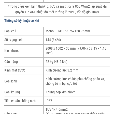
*Trong điều kiện bình thường, bức xạ mặt trời là 800 W/m2, áp suất khí
o
quyển 1.5 AM, nhiệt độ môi trường là 20
C, tốc độ gió 1m/s
Thông số kỹ thuật cơ khí
Loại cell
Mono PERC 158.75×158.75mm
Số lượng cell
144 (6×24)
2008 x 1002 x 30 mm (79.06 x 39.45 x 1.18
Kích thước
inch)
Cân nặng
22 kg (48.5 lbs)
Kính mặt trước
Kính cường lực 3.2 mm
Kính cường lực, có lớp phủ chống phản xạ,
Loại kính
chống bám bụi cực tốt
Loại khung
Khung hợp kim nhôm
Tiêu chuẩn chống nước
IP67
TUV 1×4.0mm2