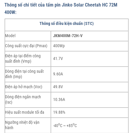
Thông số chi tiết của tấm pin Jinko Solar Cheetah HC 72M
400W:
Thông số điều kiện chuẩn (STC)
Model
JKM400M-72H-V
Công suất cực đại (Pmax)
400Wp
Điện áp tại điểm công
41.7V
suất đỉnh (Vmp)
Dòng điện tại công suất
9.60A
đỉnh (Imp)
Điện áp hở mạch (Voc)
49.8V
Dòng điện ngắn mạch
10.36A
(Isc)
Hiệu suất module tối đa
19.88%
Ngưỡng nhiệt độ vận
o
o
-40
C ~ +85
C
hành