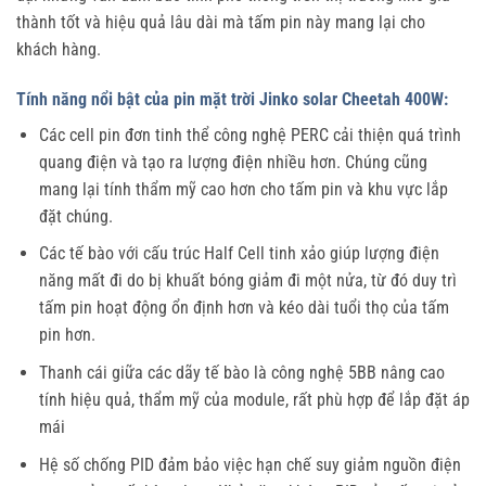
thành tốt và hiệu quả lâu dài mà tấm pin này mang lại cho
khách hàng.
Tính năng nổi bật của pin mặt trời Jinko solar Cheetah 400W:
Các cell pin đơn tinh thể công nghệ PERC cải thiện quá trình
quang điện và tạo ra lượng điện nhiều hơn. Chúng cũng
mang lại tính thẩm mỹ cao hơn cho tấm pin và khu vực lắp
đặt chúng.
Các tế bào với cấu trúc Half Cell tinh xảo giúp lượng điện
năng mất đi do bị khuất bóng giảm đi một nửa, từ đó duy trì
tấm pin hoạt động ổn định hơn và kéo dài tuổi thọ của tấm
pin hơn.
Thanh cái giữa các dãy tế bào là công nghệ 5BB nâng cao
tính hiệu quả, thẩm mỹ của module, rất phù hợp để lắp đặt áp
mái
Hệ số chống PID đảm bảo việc hạn chế suy giảm nguồn điện