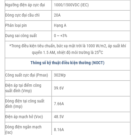
Ngưỡng điện áp cực đại
1000/1500VDC (IEC)
Dòng cực đại cầu chì
20A
Phân loại pin
Hạng A
Dung sai công suất
0 ~ +3%
*Trong điều kiện tiêu chuẩn, bức xạ mặt trời là 1000 W/m2, áp suất khí
o
quyển 1.5 AM, nhiệt độ môi trường là 25
C
Thông số kỹ thuật điều kiện thường (NOCT)
Công suất cực đại (Pmax)
302Wp
Điện áp tại điểm công
39.6V
suất đỉnh (Vmp)
Dòng điện tại công suất
7.66A
đỉnh (Imp)
Điện áp mạch hở (Voc)
48.5V
Dòng điện ngắn mạch
8.16A
(Isc)