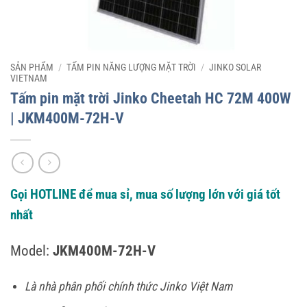
SẢN PHẨM
/
TẤM PIN NĂNG LƯỢNG MẶT TRỜI
/
JINKO SOLAR
VIETNAM
Tấm pin mặt trời Jinko Cheetah HC 72M 400W
| JKM400M-72H-V
Gọi HOTLINE để mua sỉ, mua số lượng lớn với giá tốt
nhất
Model:
JKM400M-72H-V
Là nhà phân phối chính thức Jinko Việt Nam