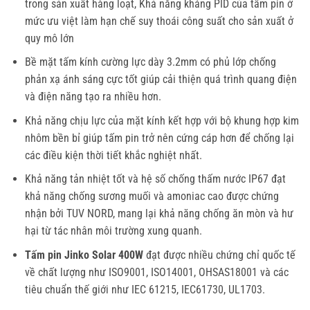
trong sản xuất hàng loạt,
Khả năng kháng PID của tấm pin ở
mức ưu việt làm hạn chế suy thoái công suất cho sản xuất ở
quy mô lớn
Bề mặt tấm kính cường lực dày 3.2mm có phủ lớp chống
phản xạ ánh sáng cực tốt giúp cải thiện quá trình quang điện
và điện năng tạo ra nhiều hơn.
Khả năng chịu lực của mặt kính kết hợp với bộ khung hợp kim
nhôm bền bỉ giúp tấm pin trở nên cứng cáp hơn để chống lại
các điều kiện thời tiết khắc nghiệt nhất.
Khả năng tản nhiệt tốt và hệ số chống thấm nước IP67 đạt
khả năng chống sương muối và amoniac cao được chứng
nhận bởi TUV NORD, mang lại khả năng chống ăn mòn và hư
hại từ tác nhân môi trường xung quanh.
Tấm pin Jinko Solar 400W
đạt được nhiều chứng chỉ quốc tế
về chất lượng như ISO9001, ISO14001, OHSAS18001 và các
tiêu chuẩn thế giới như IEC 61215, IEC61730, UL1703.