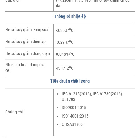
Cáp điện
(+): 290mm , (-): 145 mm or tùy chỉnh chiều
dài
Thông số nhiệt độ
o
Hệ số suy giảm công suất
-0.35%/
C
o
Hệ số suy giảm điện áp
-0.29%/
C
o
Hệ số suy giảm dòng điện
0.048%/
C
Nhiệt độ hoạt động của
o
45 +/- 2
C
cell
Tiêu chuẩn chất lượng
IEC 61215(2016), IEC 61730(2016),
UL1703
ISO9001:2015
Chứng chỉ
ISO14001:2015
OHSAS18001