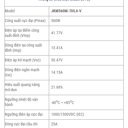
Model
JKM560M-7HL4-V
Công suất cực đại (Pmax)
560W
Điện áp tại điểm công
41.77V
suất đỉnh (Vmp)
Dòng điện tại công suất
13.41A
đỉnh (Imp)
Điện áp hở mạch (Voc)
50.47V
Dòng điện ngắn mạch
14.15A
(Isc)
Hiệu suất quang năng
21.68%
mô-dun
Ngưỡng nhiệt độ vận
o
o
-40
C ~ +85
C
hành
Ngưỡng điện áp cực đại
1000/1500VDC (IEC)
Dòng cực đại cầu chì
25A