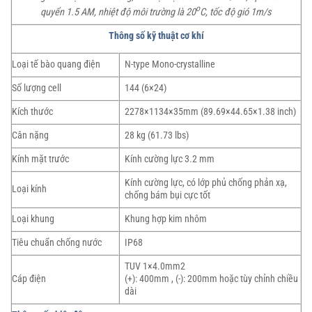
o
quyển 1.5 AM, nhiệt độ môi trường là 20
C, tốc độ gió 1m/s
Thông số kỹ thuật cơ khí
Loại tế bào quang điện
N-type Mono-crystalline
Số lượng cell
144 (6×24)
Kích thước
2278×1134×35mm (89.69×44.65×1.38 inch)
Cân nặng
28 kg (61.73 lbs)
Kính mặt trước
Kính cường lực 3.2 mm
Kính cường lực, có lớp phủ chống phản xạ,
Loại kính
chống bám bụi cực tốt
Loại khung
Khung hợp kim nhôm
Tiêu chuẩn chống nước
IP68
TUV 1×4.0mm2
Cáp điện
(+): 400mm , (-): 200mm hoặc tùy chỉnh chiều
dài