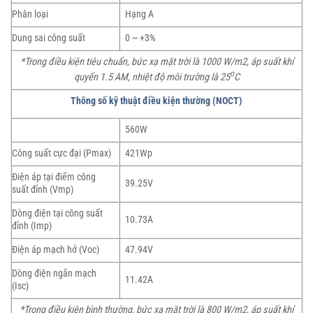
Phân loại
Hạng A
Dung sai công suất
0 ~ +3%
*Trong điều kiện tiêu chuẩn, bức xạ mặt trời là 1000 W/m2, áp suất khí
o
quyển 1.5 AM, nhiệt độ môi trường là 25
C
Thông số kỹ thuật điều kiện thường (NOCT)
560W
Công suất cực đại (Pmax)
421Wp
Điện áp tại điểm công
39.25V
suất đỉnh (Vmp)
Dòng điện tại công suất
10.73A
đỉnh (Imp)
Điện áp mạch hở (Voc)
47.94V
Dòng điện ngắn mạch
11.42A
(Isc)
*Trong điều kiện bình thường, bức xạ mặt trời là 800 W/m2, áp suất khí