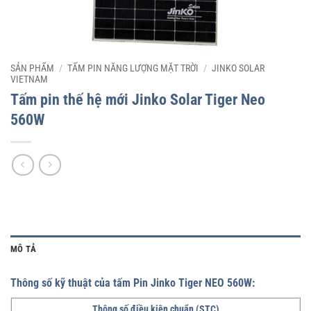
SẢN PHẨM
/
TẤM PIN NĂNG LƯỢNG MẶT TRỜI
/
JINKO SOLAR
VIETNAM
Tấm pin thế hệ mới Jinko Solar Tiger Neo
560W
MÔ TẢ
Thông số kỹ thuật của tấm Pin Jinko Tiger NEO 560W:
Thông số điều kiện chuẩn (STC)