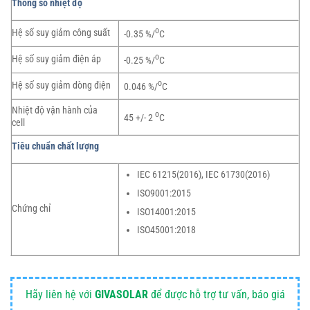
Thông số nhiệt độ
o
Hệ số suy giảm công suất
-0.35 %/
C
o
Hệ số suy giảm điện áp
-0.25 %/
C
o
Hệ số suy giảm dòng điện
0.046 %/
C
Nhiệt độ vận hành của
o
45 +/- 2
C
cell
Tiêu chuẩn chất lượng
IEC 61215(2016), IEC 61730(2016)
ISO9001:2015
Chứng chỉ
ISO14001:2015
ISO45001:2018
Hãy liên hệ với
GIVASOLAR
để được hỗ trợ tư vấn, báo giá