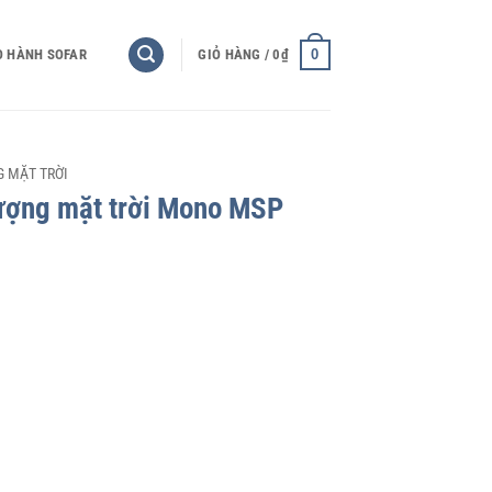
0
O HÀNH SOFAR
GIỎ HÀNG /
0
₫
 MẶT TRỜI
lượng mặt trời Mono MSP