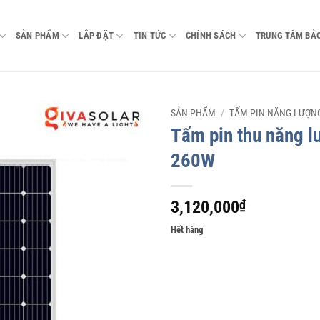
SẢN PHẨM
LẮP ĐẶT
TIN TỨC
CHÍNH SÁCH
TRUNG TÂM BẢ
SẢN PHẨM
/
TẤM PIN NĂNG LƯỢNG
Tấm pin thu năng 
260W
3,120,000
₫
Hết hàng