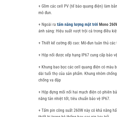
+ Gồm các cell PV (tế bào quang điện) làm bằn
mô đun.
+ Ngoài ra
tấm năng lượng mặt trời
Mono 260
ánh sáng: Hiệu suất vượt trội cả trong điều k
+ Thiết kế cường độ cao: Mô-đun tuân thủ các
+ Hộp nối được xếp hạng IP67 cung cấp bảo vệ
+ Khung bao bọc các cell quang điện có màu bạ
dài tuổi thọ của sản phẩm. Khung nhôm chống 
chống va đập
+ Hộp đựng mối nối hai mạch điện có phiên bản
năng tản nhiệt tốt, tiêu chuẩn bảo vệ IP67.
+ Tấm pin công suất 260W này có khả năng hấp
thiết bị trong hệ thống hay sạc pin lưu trữ.