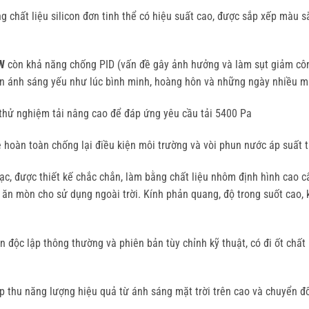
g chất liệu silicon đơn tinh thể có hiệu suất cao, được sắp xếp màu 
W
còn khả năng chống PID (vấn đề gây ảnh hưởng và làm sụt giảm côn
iện ánh sáng yếu như lúc bình minh, hoàng hôn và những ngày nhiều m
 thử nghiệm tải nâng cao để đáp ứng yêu cầu tải 5400 Pa
 hoàn toàn chống lại điều kiện môi trường và vòi phun nước áp suất 
c, được thiết kế chắc chắn, làm bằng chất liệu nhôm định hình cao cấp
ăn mòn cho sử dụng ngoài trời. Kính phản quang, độ trong suốt cao, 
 độc lập thông thường và phiên bản tùy chỉnh kỹ thuật, có đi ốt chấ
 thu năng lượng hiệu quả từ ánh sáng mặt trời trên cao và chuyển 