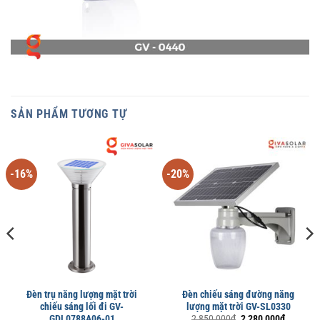
SẢN PHẨM TƯƠNG TỰ
-16%
-20%
Đèn trụ năng lượng mặt trời
Đèn chiếu sáng đường năng
chiếu sáng lối đi GV-
lượng mặt trời GV-SL0330
Giá
Giá
GDL0788A06-01
2,850,000
₫
2,280,000
₫