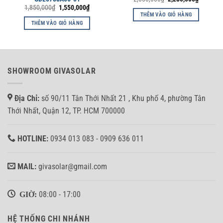
gốc
hiện
Giá
Giá
1,850,000
₫
1,550,000
₫
là:
tại
gốc
hiện
THÊM VÀO GIỎ HÀNG
2,850,000₫.
là:
là:
tại
THÊM VÀO GIỎ HÀNG
2,280,00
1,850,000₫.
là:
1,550,000₫.
SHOWROOM GIVASOLAR
Địa Chỉ:
số 90/11 Tân Thới Nhất 21 , Khu phố 4, phường Tân
Thới Nhất, Quận 12, TP. HCM 700000
HOTLINE:
0934 013 083 - 0909 636 011
MAIL:
givasolar@gmail.com
GIỜ:
08:00 - 17:00
HỆ THỐNG CHI NHÁNH