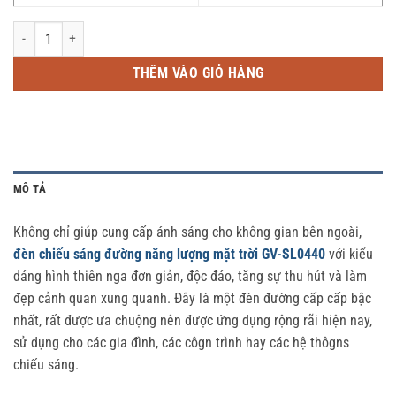
Đèn chiếu sáng đường năng lượng mặt trời GV-SL0440 (12-18-24W) số lượng
THÊM VÀO GIỎ HÀNG
MÔ TẢ
Không chỉ giúp cung cấp ánh sáng cho không gian bên ngoài,
đèn chiếu sáng đường năng lượng mặt trời GV-SL0440
với kiểu
dáng hình thiên nga đơn giản, độc đáo, tăng sự thu hút và làm
đẹp cảnh quan xung quanh. Đây là một đèn đường cấp cấp bậc
nhất, rất được ưa chuộng nên được ứng dụng rộng rãi hiện nay,
sử dụng cho các gia đình, các côgn trình hay các hệ thôgns
chiếu sáng.