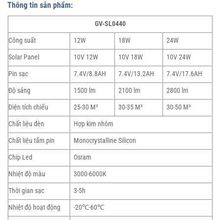
Thông tin sản phẩm:
GV-SL0440
Công suất
12W
18W
24W
Solar Panel
10V 12W
10V 18W
10V 24W
Pin sạc
7.4V/8.8AH
7.4V/13.2AH
7.4V/17.6AH
Độ sáng
1500 lm
2100 lm
2800 lm
Diện tích chiếu
25-30 M²
30-35 M²
30-50 M²
Chất liệu đèn
Hợp kim nhôm
Chất liệu tấm pin
Monocrystalline Silicon
Chip Led
Osram
Nhiệt độ màu
3000-6000K
Thời gian sạc
3-5h
Nhiệt độ hoạt động
-20℃-60℃