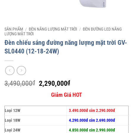
SẢN PHẨM
/
ĐÈN NĂNG LƯỢNG MẶT TRỜI
/
ĐÈN ĐƯỜNG LED NĂNG
LƯỢNG MẶT TRỜI
Đèn chiếu sáng đường năng lượng mặt trời GV-
SL0440 (12-18-24W)
Giá
Giá
3,490,000
₫
2,290,000
₫
gốc
hiện
Giảm Giá HOT
là:
tại
3,490,000₫.
là:
2,290,000₫.
Loại 12W
3.490.000đ còn 2.290.000đ
Loại 18W
4.290.000đ còn 2.690.000đ
Loại 24W
4.850.000đ còn 2.990.000đ