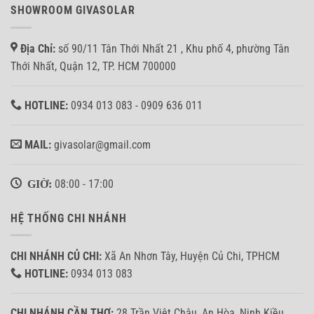
SHOWROOM GIVASOLAR
Địa Chỉ:
số 90/11 Tân Thới Nhất 21 , Khu phố 4, phường Tân
Thới Nhất, Quận 12, TP. HCM 700000
HOTLINE:
0934 013 083 - 0909 636 011
MAIL:
givasolar@gmail.com
GIỜ:
08:00 - 17:00
HỆ THỐNG CHI NHÁNH
CHI NHÁNH CỦ CHI:
Xã An Nhơn Tây, Huyện Củ Chi, TPHCM
HOTLINE:
0934 013 083
CHI NHÁNH CẦN THƠ:
28 Trần Việt Châu, An Hòa, Ninh Kiều