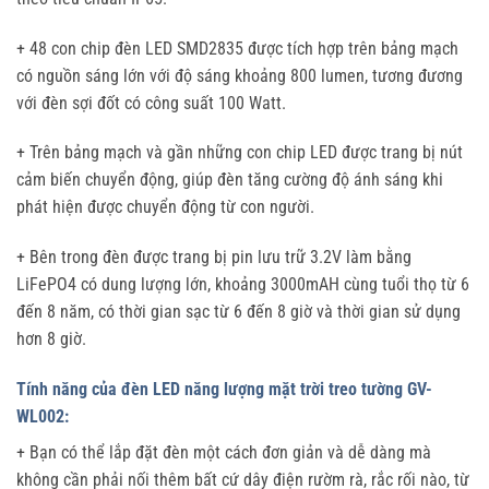
+ 48 con chip đèn LED SMD2835 được tích hợp trên bảng mạch
có nguồn sáng lớn với độ sáng khoảng 800 lumen, tương đương
với đèn sợi đốt có công suất 100 Watt.
+ Trên bảng mạch và gần những con chip LED được trang bị nút
cảm biến chuyển động, giúp đèn tăng cường độ ánh sáng khi
phát hiện được chuyển động từ con người.
+ Bên trong đèn được trang bị pin lưu trữ 3.2V làm bằng
LiFePO4 có dung lượng lớn, khoảng 3000mAH cùng tuổi thọ từ 6
đến 8 năm, có thời gian sạc từ 6 đến 8 giờ và thời gian sử dụng
hơn 8 giờ.
Tính năng của đèn LED năng lượng mặt trời treo tường GV-
WL002:
+ Bạn có thể lắp đặt đèn một cách đơn giản và dễ dàng mà
không cần phải nối thêm bất cứ dây điện rườm rà, rắc rối nào, từ