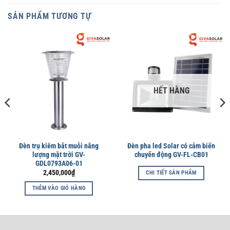
SẢN PHẨM TƯƠNG TỰ
HẾT HÀNG
Đèn trụ kiêm bắt muỗi năng
Đèn pha led Solar có cảm biến
lượng mặt trời GV-
chuyển động GV-FL-CB01
GDL0793A06-01
2,450,000
₫
CHI TIẾT SẢN PHẨM
THÊM VÀO GIỎ HÀNG