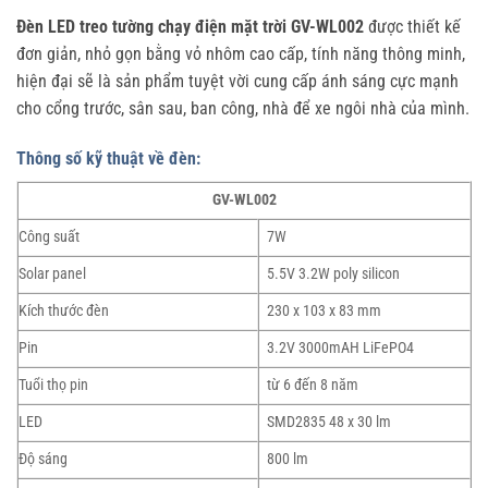
Đèn LED treo tường chạy điện mặt trời GV-WL002
được thiết kế
đơn giản, nhỏ gọn bằng vỏ nhôm cao cấp, tính năng thông minh,
hiện đại sẽ là sản phẩm tuyệt vời cung cấp ánh sáng cực mạnh
cho cổng trước, sân sau, ban công, nhà để xe ngôi nhà của mình.
Thông số kỹ thuật về đèn:
GV-WL002
Công suất
7W
Solar panel
5.5V 3.2W poly silicon
Kích thước đèn
230 x 103 x 83 mm
Pin
3.2V 3000mAH LiFePO4
Tuổi thọ pin
từ 6 đến 8 năm
LED
SMD2835 48 x 30 lm
Độ sáng
800 lm