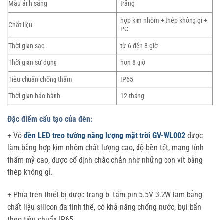
Màu ánh sáng
trắng
hợp kim nhôm + thép không gỉ +
Chất liệu
PC
Thời gian sạc
từ 6 đến 8 giờ
Thời gian sử dụng
hơn 8 giờ
Tiêu chuẩn chống thấm
IP65
Thời gian bảo hành
12 tháng
Đặc điểm cấu tạo của đèn:
+ Vỏ
đèn LED treo tường năng lượng mặt trời GV-WL002
được
làm bằng hợp kim nhôm chất lượng cao, độ bền tốt, mang tính
thẩm mỹ cao, được cố định chắc chắn nhờ những con vít bằng
thép không gỉ.
+ Phía trên thiết bị được trang bị tấm pin 5.5V 3.2W làm bằng
chất liệu silicon đa tinh thể, có khả năng chống nước, bụi bẩn
theo tiêu chuẩn IP65.