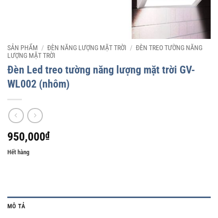
SẢN PHẨM
/
ĐÈN NĂNG LƯỢNG MẶT TRỜI
/
ĐÈN TREO TƯỜNG NĂNG
LƯỢNG MẶT TRỜI
Đèn Led treo tường năng lượng mặt trời GV-
WL002 (nhôm)
950,000
₫
Hết hàng
MÔ TẢ